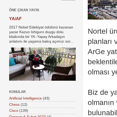
ÖNE ÇIKAN YAYIN
YA/AF
2017 Nobel Edebiyat ödülünü kazanan
Nortel ür
yazar Kazuo Ishiguro duygu dolu
kitabında bir YA -Yapay Arkadaşın
planları 
anlatımı ile yaşama bakış açımızı sor...
ArGe yat
beklentil
olması y
Biz de y
KONULAR
Artificial Intelligence
(43)
olmanın v
Chess
(12)
bulunabi
Cisco
(139)
Deprem 6 Şubat 2023
(4)