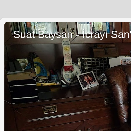
Suat Baysan - İcrayı San'