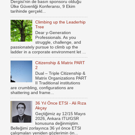
Dergisi’nin de basın sponsoru olduğu
Ülke Güvenliği Konferansı, 9 Ekim
tarihinde gerçekl...
Climbing up the Leaderhip
Tree
Dear y-Generation
Professionals. As you
struggle, challenge, and
passionately pursue to climb up the
ladder in a corporate environment let ...
Citizenship & Matrix PART
2
Dual – Triple Citizenship &
Matrix Organizations PART
II Traditional institutions
are crumbling, configurations are
shattering and frame...
36 Yıl Önce ETSI - Ali Rıza
Akçay
Geçtiğimiz ay 12/15 Mayıs
2026, Ankara ITU/GSR
konusuna değinmiştim.
Belleğimi zorlayınca 36 yıl önce ETSI
çalışmaları yeniden gözlerimin ön...