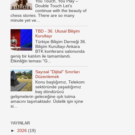
You Touch, You Play –
Double Touch Let’s
continue with the beauty of
chess stories. There are so many
minute yet ve...
TBD - 36. Ulusal Bilişim
Kurultayı
Türkiye Bilişim Derneği 36.
Bilişim Kurultayı Ankara
BTK konferans salonunda
geniş bir katılım ile tamamlandı.
Etkinliğin teması "G...
Sayısal "Dijital" Sınırları
Düzenlemek
Konu başlığımız, Telekom
sektöründe yaşadığımız
baş döndürücü
gelişmelerin geleceğine ışık tutma
amacını taşımaktadır. Üstelik işin içine
si...
YAYINLAR
►
2026
(19)