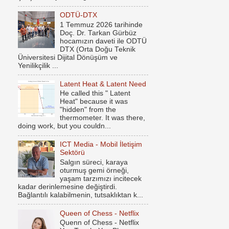
ODTÜ-DTX
1 Temmuz 2026 tarihinde
Doç. Dr. Tarkan Gürbüz
hocamızın daveti ile ODTÜ
DTX (Orta Doğu Teknik
Üniversitesi Dijital Dönüşüm ve
Yenilikçilik ...
Latent Heat & Latent Need
He called this " Latent
Heat" because it was
"hidden" from the
thermometer. It was there,
doing work, but you couldn...
ICT Media - Mobil İletişim
Sektörü
Salgın süreci, karaya
oturmuş gemi örneği,
yaşam tarzımızı incitecek
kadar derinlemesine değiştirdi.
Bağlantılı kalabilmenin, tutsaklıktan k...
Queen of Chess - Netflix
Quenn of Chess - Netflix