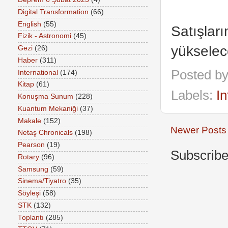
Digital Transformation
(66)
English
(55)
Satışlar
Fizik - Astronomi
(45)
yükselec
Gezi
(26)
Haber
(311)
Posted b
International
(174)
Kitap
(61)
Labels:
In
Konuşma Sunum
(228)
Kuantum Mekaniği
(37)
Makale
(152)
Newer Posts
Netaş Chronicals
(198)
Pearson
(19)
Subscribe
Rotary
(96)
Samsung
(59)
Sinema/Tiyatro
(35)
Söyleşi
(58)
STK
(132)
Toplantı
(285)