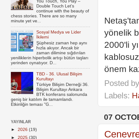
You Touch, You Play –
Double Touch Let’s
continue with the beauty of
chess stories. There are so many
Netaş'tan
minute yet ve...
yönelik b
Sosyal Medya ve Lider
İkilemi
2000'li yı
Şüphesiz zaman hep aynı
hızla akıyor. Ancak bir
zaman dilimine sığdırılan
kablosuz
yeniliklerin hiperbolik artışı bütün taşları
yerinden oynatıyor. D...
önem kaza
TBD - 36. Ulusal Bilişim
Kurultayı
Posted b
Türkiye Bilişim Derneği 36.
Bilişim Kurultayı Ankara
Labels:
H
BTK konferans salonunda
geniş bir katılım ile tamamlandı.
Etkinliğin teması "G...
07 OCTO
YAYINLAR
►
2026
(19)
Cenevre
►
2025
(30)