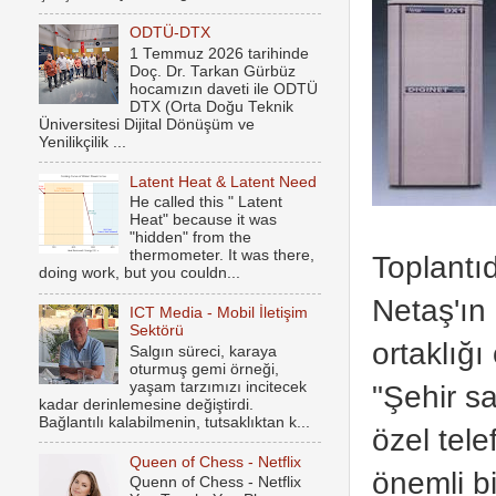
ODTÜ-DTX
1 Temmuz 2026 tarihinde
Doç. Dr. Tarkan Gürbüz
hocamızın daveti ile ODTÜ
DTX (Orta Doğu Teknik
Üniversitesi Dijital Dönüşüm ve
Yenilikçilik ...
Latent Heat & Latent Need
He called this " Latent
Heat" because it was
"hidden" from the
thermometer. It was there,
Toplantı
doing work, but you couldn...
Netaş'ın
ICT Media - Mobil İletişim
Sektörü
ortaklığ
Salgın süreci, karaya
oturmuş gemi örneği,
"Şehir sa
yaşam tarzımızı incitecek
kadar derinlemesine değiştirdi.
Bağlantılı kalabilmenin, tutsaklıktan k...
özel tele
Queen of Chess - Netflix
önemli bi
Quenn of Chess - Netflix