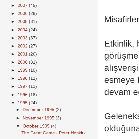
►
2007
(45)
►
2006
(28)
Misafirl
►
2005
(31)
►
2004
(24)
►
2003
(37)
Etkinlik, 
►
2002
(27)
görüşmele
►
2001
(26)
►
2000
(31)
alışveri
►
1999
(10)
esmeye b
►
1998
(11)
►
1997
(11)
devam ed
►
1996
(18)
▼
1995
(24)
►
December 1995
(2)
Geleneks
►
November 1995
(3)
olduğuna
▼
October 1995
(4)
The Great Game - Peter Hopkirk