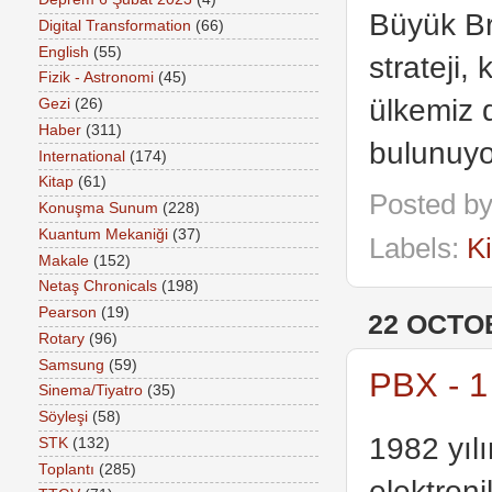
Büyük Br
Digital Transformation
(66)
English
(55)
strateji,
Fizik - Astronomi
(45)
ülkemiz 
Gezi
(26)
Haber
(311)
bulunuyo
International
(174)
Kitap
(61)
Posted b
Konuşma Sunum
(228)
Kuantum Mekaniği
(37)
Labels:
K
Makale
(152)
Netaş Chronicals
(198)
Pearson
(19)
22 OCTO
Rotary
(96)
Samsung
(59)
PBX - 1
Sinema/Tiyatro
(35)
Söyleşi
(58)
1982 yıl
STK
(132)
Toplantı
(285)
elektron