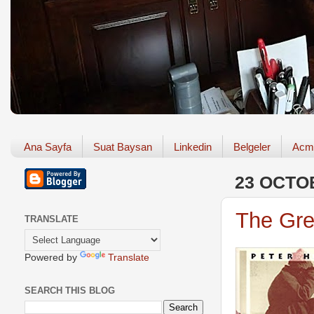
Ana Sayfa
Suat Baysan
Linkedin
Belgeler
Acm
23 OCTO
The Gre
TRANSLATE
Powered by
Translate
SEARCH THIS BLOG