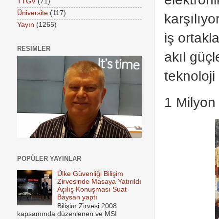
TTGV
(71)
Üniversite
(117)
karşılıy
Yayın
(1265)
iş ortak
RESIMLER
akıl güçl
teknoloji
1 Milyon
POPÜLER YAYINLAR
Ülke Güvenliği Bilişim
Zirvesinde Masaya Yatırıldı
Açılış Konuşması Suat
Baysan yaptı
Bilişim Zirvesi 2008
kapsamında düzenlenen ve MSI