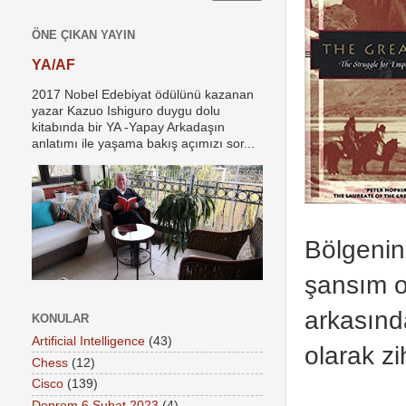
ÖNE ÇIKAN YAYIN
YA/AF
2017 Nobel Edebiyat ödülünü kazanan
yazar Kazuo Ishiguro duygu dolu
kitabında bir YA -Yapay Arkadaşın
anlatımı ile yaşama bakış açımızı sor...
Bölgenin
şansım o
arkasında
KONULAR
Artificial Intelligence
(43)
olarak z
Chess
(12)
Cisco
(139)
Deprem 6 Şubat 2023
(4)