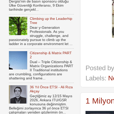
Dergisi’nin de basın sponsoru olduğu
Ülke Güvenliği Konferansı, 9 Ekim
tarihinde gerçekl...
Climbing up the Leaderhip
Tree
Dear y-Generation
Professionals. As you
struggle, challenge, and
passionately pursue to climb up the
ladder in a corporate environment let ...
Citizenship & Matrix PART
2
Dual – Triple Citizenship &
Matrix Organizations PART
Posted b
II Traditional institutions
are crumbling, configurations are
Labels:
N
shattering and frame...
36 Yıl Önce ETSI - Ali Rıza
Akçay
Geçtiğimiz ay 12/15 Mayıs
1 Milyo
2026, Ankara ITU/GSR
konusuna değinmiştim.
Belleğimi zorlayınca 36 yıl önce ETSI
çalışmaları yeniden gözlerimin ön...