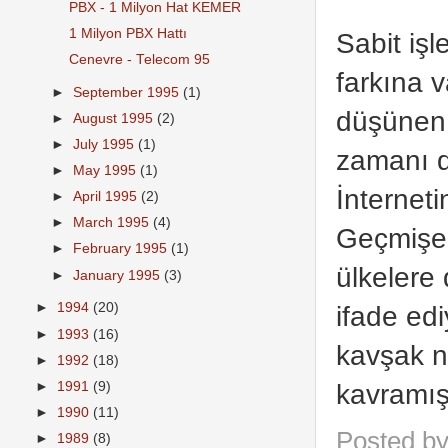
PBX - 1 Milyon Hat KEMER
1 Milyon PBX Hattı
Sabit işl
Cenevre - Telecom 95
farkına v
►
September 1995
(1)
düşünen 
►
August 1995
(2)
►
July 1995
(1)
zamanı de
►
May 1995
(1)
İnternet
►
April 1995
(2)
►
March 1995
(4)
Geçmişe 
►
February 1995
(1)
ülkelere 
►
January 1995
(3)
ifade edi
►
1994
(20)
►
1993
(16)
kavşak n
►
1992
(18)
kavramış 
►
1991
(9)
►
1990
(11)
Posted b
►
1989
(8)