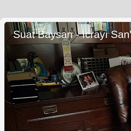
Suat Baysan - İcrayı San'