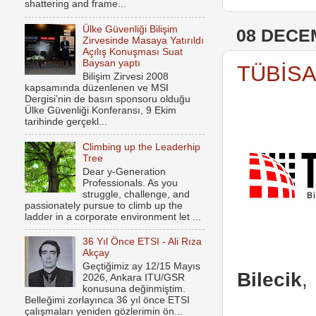
shattering and frame...
Ülke Güvenliği Bilişim
08 DECE
Zirvesinde Masaya Yatırıldı
Açılış Konuşması Suat
Baysan yaptı
TÜBİSAD
Bilişim Zirvesi 2008
kapsamında düzenlenen ve MSI
Dergisi’nin de basın sponsoru olduğu
Ülke Güvenliği Konferansı, 9 Ekim
tarihinde gerçekl...
Climbing up the Leaderhip
Tree
Dear y-Generation
Professionals. As you
struggle, challenge, and
passionately pursue to climb up the
ladder in a corporate environment let ...
36 Yıl Önce ETSI - Ali Rıza
Akçay
Geçtiğimiz ay 12/15 Mayıs
Bilecik
,
2026, Ankara ITU/GSR
konusuna değinmiştim.
Belleğimi zorlayınca 36 yıl önce ETSI
çalışmaları yeniden gözlerimin ön...