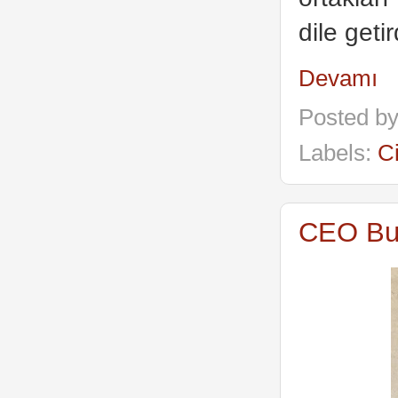
dile geti
Devamı
Posted b
Labels:
C
CEO Bu