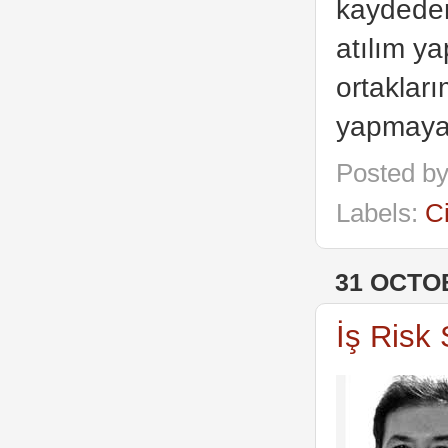
kaydeden 
atılım ya
ortakları
yapmaya 
Posted b
Labels:
C
31 OCTO
İş Risk