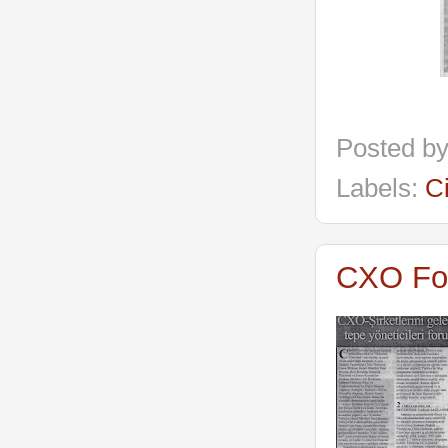
Posted b
Labels:
C
CXO For