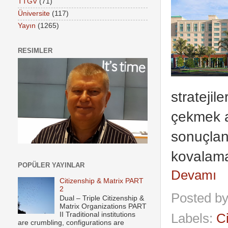
TTGV
(71)
Üniversite
(117)
Yayın
(1265)
RESIMLER
stratejil
çekmek a
sonuçlan
kovalama
POPÜLER YAYINLAR
Devamı
Citizenship & Matrix PART
2
Posted b
Dual – Triple Citizenship &
Matrix Organizations PART
II Traditional institutions
Labels:
C
are crumbling, configurations are