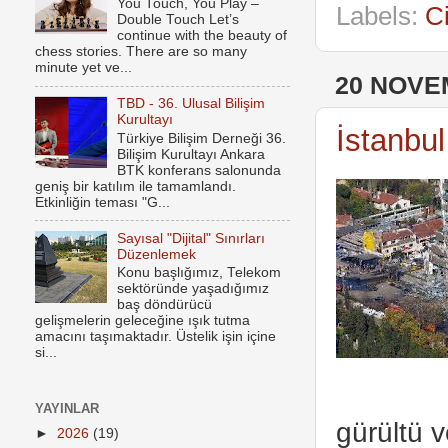
You Touch, You Play –
Labels:
C
Double Touch Let’s
continue with the beauty of
chess stories. There are so many
minute yet ve...
20 NOVE
TBD - 36. Ulusal Bilişim
Kurultayı
İstanbu
Türkiye Bilişim Derneği 36.
Bilişim Kurultayı Ankara
BTK konferans salonunda
geniş bir katılım ile tamamlandı.
Etkinliğin teması "G...
Sayısal "Dijital" Sınırları
Düzenlemek
Konu başlığımız, Telekom
sektöründe yaşadığımız
baş döndürücü
gelişmelerin geleceğine ışık tutma
amacını taşımaktadır. Üstelik işin içine
si...
YAYINLAR
gürültü 
►
2026
(19)