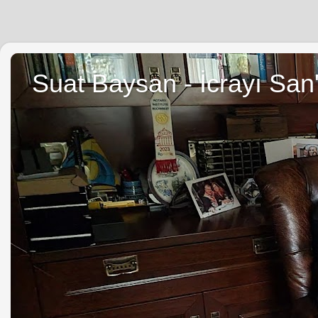
Suat Baysan - İcrayı San'