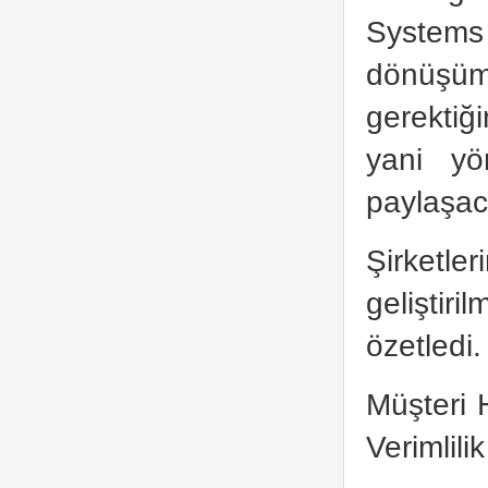
System
dönüşümü
gerektiği
yani yö
paylaşaca
Şirketler
geliştir
özetledi.
Müşteri H
Verimlili