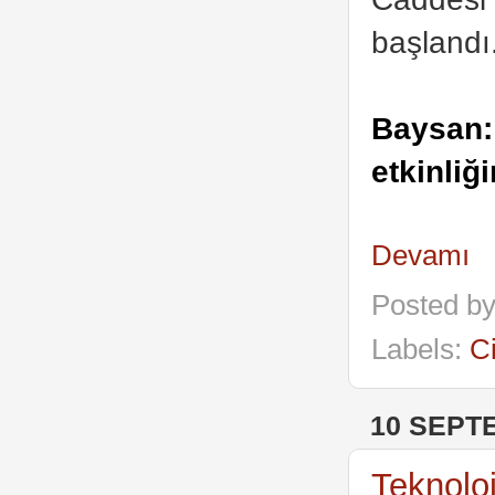
başlandı
Baysan: 
etkinliği
Devamı
Posted b
Labels:
C
10 SEPT
Teknoloj