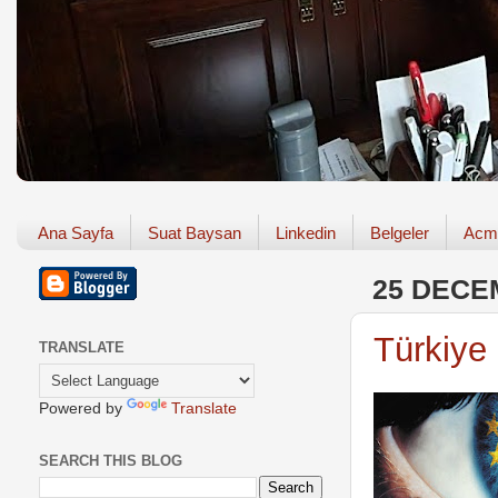
Ana Sayfa
Suat Baysan
Linkedin
Belgeler
Acm
25 DECE
Türkiye 
TRANSLATE
Powered by
Translate
SEARCH THIS BLOG