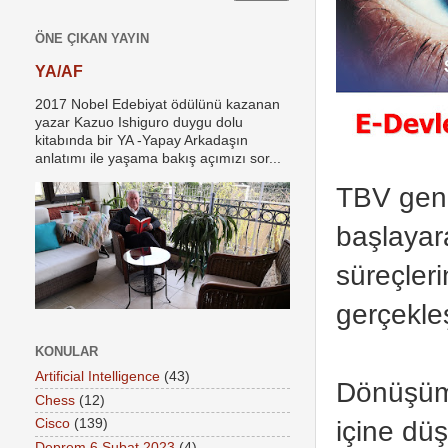
ÖNE ÇIKAN YAYIN
YA/AF
2017 Nobel Edebiyat ödülünü kazanan
yazar Kazuo Ishiguro duygu dolu
kitabında bir YA -Yapay Arkadaşın
anlatımı ile yaşama bakış açımızı sor...
TBV geni
başlayara
süreçleri
gerçekleş
KONULAR
Artificial Intelligence
(43)
Dönüşümü
Chess
(12)
içine dü
Cisco
(139)
Deprem 6 Şubat 2023
(4)