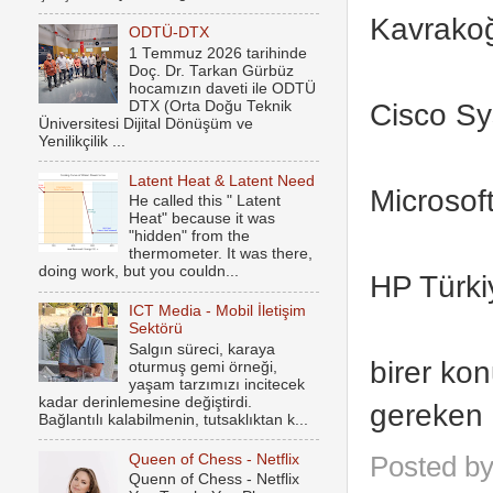
Kavrakoğ
ODTÜ-DTX
1 Temmuz 2026 tarihinde
Doç. Dr. Tarkan Gürbüz
hocamızın daveti ile ODTÜ
Cisco S
DTX (Orta Doğu Teknik
Üniversitesi Dijital Dönüşüm ve
Yenilikçilik ...
Latent Heat & Latent Need
Microsof
He called this " Latent
Heat" because it was
"hidden" from the
thermometer. It was there,
doing work, but you couldn...
HP Türk
ICT Media - Mobil İletişim
Sektörü
Salgın süreci, karaya
birer ko
oturmuş gemi örneği,
yaşam tarzımızı incitecek
kadar derinlemesine değiştirdi.
gereken a
Bağlantılı kalabilmenin, tutsaklıktan k...
Queen of Chess - Netflix
Posted b
Quenn of Chess - Netflix