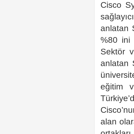
Cisco Sy
sağlayıcı
anlatan 
%80 ini 
Sektör v
anlatan 
üniversit
eğitim v
Türkiye’
Cisco’n
alan olar
ortakları