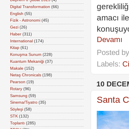
gereklil
Digital Transformation
(66)
English
(55)
amacı il
Fizik - Astronomi
(45)
konuşuy
Gezi
(26)
Haber
(311)
Devamı
International
(174)
Kitap
(61)
Posted b
Konuşma Sunum
(228)
Kuantum Mekaniği
(37)
Labels:
C
Makale
(152)
Netaş Chronicals
(198)
Pearson
(19)
10 DECE
Rotary
(96)
Samsung
(59)
Santa C
Sinema/Tiyatro
(35)
Söyleşi
(58)
STK
(132)
Toplantı
(285)