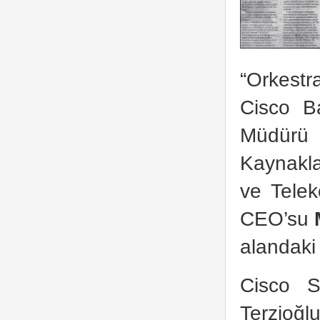
“Orkestr
Cisco B
Müdürü
Kaynakl
ve Tele
CEO’su
alandaki 
Cisco S
Terzioğl