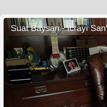
Suat Baysan - İcrayı San'