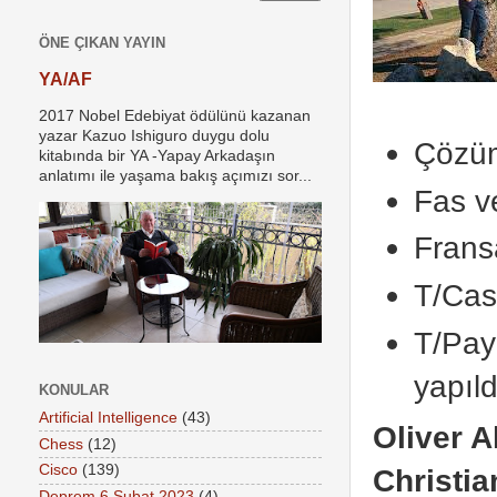
ÖNE ÇIKAN YAYIN
YA/AF
2017 Nobel Edebiyat ödülünü kazanan
yazar Kazuo Ishiguro duygu dolu
Çözüm
kitabında bir YA -Yapay Arkadaşın
anlatımı ile yaşama bakış açımızı sor...
Fas v
Fransa
T/Cas
T/Pay
yapıld
KONULAR
Artificial Intelligence
(43)
Oliver A
Chess
(12)
Cisco
(139)
Christi
Deprem 6 Şubat 2023
(4)