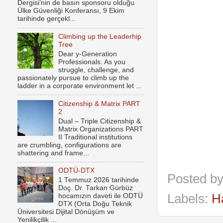
Dergisi’nin de basın sponsoru olduğu
Ülke Güvenliği Konferansı, 9 Ekim
tarihinde gerçekl...
Climbing up the Leaderhip
Tree
Dear y-Generation
Professionals. As you
struggle, challenge, and
passionately pursue to climb up the
ladder in a corporate environment let ...
Citizenship & Matrix PART
2
Dual – Triple Citizenship &
Matrix Organizations PART
II Traditional institutions
are crumbling, configurations are
shattering and frame...
ODTÜ-DTX
Posted b
1 Temmuz 2026 tarihinde
Doç. Dr. Tarkan Gürbüz
Labels:
H
hocamızın daveti ile ODTÜ
DTX (Orta Doğu Teknik
Üniversitesi Dijital Dönüşüm ve
Yenilikçilik ...