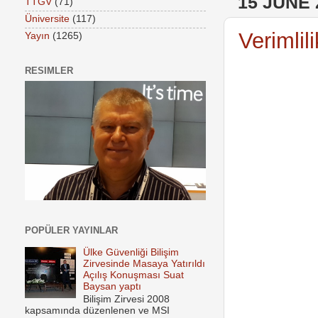
15 JUNE 
TTGV
(71)
Üniversite
(117)
Verimlili
Yayın
(1265)
RESIMLER
POPÜLER YAYINLAR
Ülke Güvenliği Bilişim
Zirvesinde Masaya Yatırıldı
Açılış Konuşması Suat
Baysan yaptı
Bilişim Zirvesi 2008
kapsamında düzenlenen ve MSI