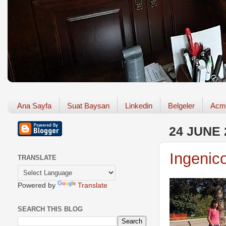
Ana Sayfa
Suat Baysan
Linkedin
Belgeler
Acm
24 JUNE 
Ingenico
TRANSLATE
Powered by
Translate
SEARCH THIS BLOG