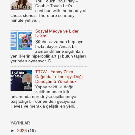
You Touch, You Play –
Double Touch Let’s
continue with the beauty of
chess stories. There are so many
minute yet ve...
Sosyal Medya ve Lider
İkilemi
Şüphesiz zaman hep aynı
hızla akıyor. Ancak bir
zaman dilimine sığdırılan
yeniliklerin hiperbolik artışı bütün taşları
yerinden oynatıyor. D...
TTGV - Yapay Zeka
Çağında Teknolojiyi Değil,
Dönüşümü Yönetmek
Yapay zekâ ile doğal
zekânın beceriklik
anlamında neredeyse eşitlenmeye
başladığı bir dönemden geçiyoruz.
Heves ve merakla geliştirilen yeni...
YAYINLAR
►
2026
(19)