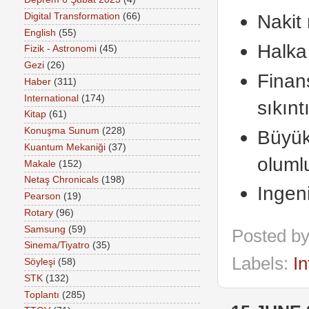
Nakit 
Digital Transformation
(66)
English
(55)
Halka 
Fizik - Astronomi
(45)
Gezi
(26)
Finans
Haber
(311)
International
(174)
sıkınt
Kitap
(61)
Konuşma Sunum
(228)
Büyük 
Kuantum Mekaniği
(37)
oluml
Makale
(152)
Netaş Chronicals
(198)
Ingen
Pearson
(19)
Rotary
(96)
Samsung
(59)
Posted b
Sinema/Tiyatro
(35)
Labels:
In
Söyleşi
(58)
STK
(132)
Toplantı
(285)