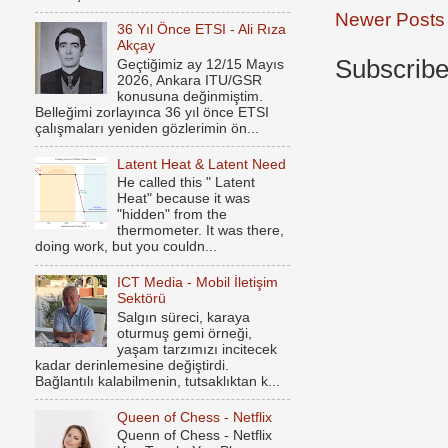
Newer Posts
36 Yıl Önce ETSI - Ali Rıza
Akçay
Subscribe
Geçtiğimiz ay 12/15 Mayıs
2026, Ankara ITU/GSR
konusuna değinmiştim.
Belleğimi zorlayınca 36 yıl önce ETSI
çalışmaları yeniden gözlerimin ön...
Latent Heat & Latent Need
He called this " Latent
Heat" because it was
"hidden" from the
thermometer. It was there,
doing work, but you couldn...
ICT Media - Mobil İletişim
Sektörü
Salgın süreci, karaya
oturmuş gemi örneği,
yaşam tarzımızı incitecek
kadar derinlemesine değiştirdi.
Bağlantılı kalabilmenin, tutsaklıktan k...
Queen of Chess - Netflix
Quenn of Chess - Netflix