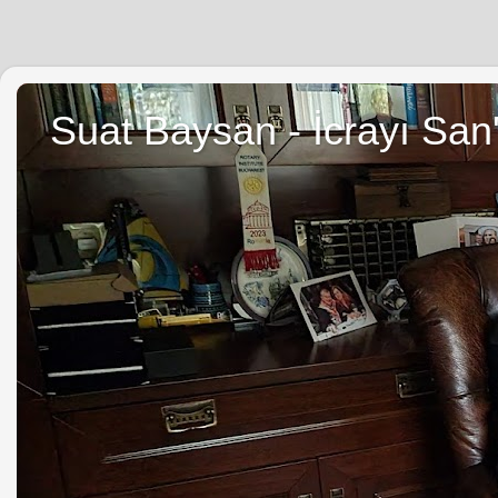
Suat Baysan - İcrayı San'