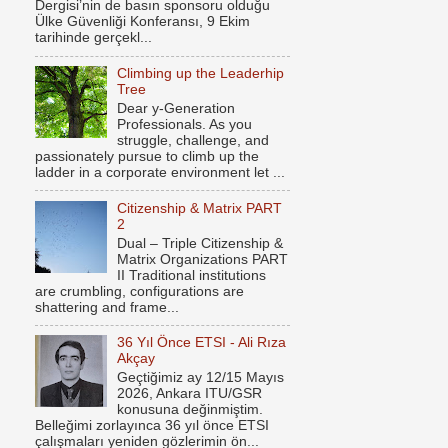
Dergisi’nin de basın sponsoru olduğu
Ülke Güvenliği Konferansı, 9 Ekim
tarihinde gerçekl...
Climbing up the Leaderhip
Tree
Dear y-Generation
Professionals. As you
struggle, challenge, and
passionately pursue to climb up the
ladder in a corporate environment let ...
Citizenship & Matrix PART
2
Dual – Triple Citizenship &
Matrix Organizations PART
II Traditional institutions
are crumbling, configurations are
shattering and frame...
36 Yıl Önce ETSI - Ali Rıza
Akçay
Geçtiğimiz ay 12/15 Mayıs
2026, Ankara ITU/GSR
konusuna değinmiştim.
Belleğimi zorlayınca 36 yıl önce ETSI
çalışmaları yeniden gözlerimin ön...