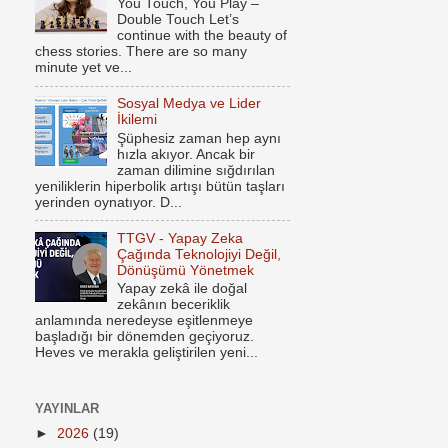
You Touch, You Play –
Double Touch Let’s
continue with the beauty of
chess stories. There are so many
minute yet ve...
Sosyal Medya ve Lider
İkilemi
Şüphesiz zaman hep aynı
hızla akıyor. Ancak bir
zaman dilimine sığdırılan
yeniliklerin hiperbolik artışı bütün taşları
yerinden oynatıyor. D...
TTGV - Yapay Zeka
Çağında Teknolojiyi Değil,
Dönüşümü Yönetmek
Yapay zekâ ile doğal
zekânın beceriklik
anlamında neredeyse eşitlenmeye
başladığı bir dönemden geçiyoruz.
Heves ve merakla geliştirilen yeni...
YAYINLAR
►
2026
(19)