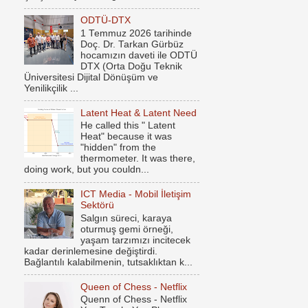
ODTÜ-DTX
1 Temmuz 2026 tarihinde
Doç. Dr. Tarkan Gürbüz
hocamızın daveti ile ODTÜ
DTX (Orta Doğu Teknik
Üniversitesi Dijital Dönüşüm ve
Yenilikçilik ...
Latent Heat & Latent Need
He called this " Latent
Heat" because it was
"hidden" from the
thermometer. It was there,
doing work, but you couldn...
ICT Media - Mobil İletişim
Sektörü
Salgın süreci, karaya
oturmuş gemi örneği,
yaşam tarzımızı incitecek
kadar derinlemesine değiştirdi.
Bağlantılı kalabilmenin, tutsaklıktan k...
Queen of Chess - Netflix
Quenn of Chess - Netflix