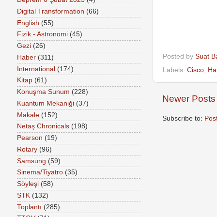
Digital Transformation
(66)
English
(55)
Fizik - Astronomi
(45)
Gezi
(26)
Posted by
Suat B
Haber
(311)
International
(174)
Labels:
Cisco
,
Ha
Kitap
(61)
Konuşma Sunum
(228)
Newer Posts
Kuantum Mekaniği
(37)
Makale
(152)
Subscribe to:
Pos
Netaş Chronicals
(198)
Pearson
(19)
Rotary
(96)
Samsung
(59)
Sinema/Tiyatro
(35)
Söyleşi
(58)
STK
(132)
Toplantı
(285)