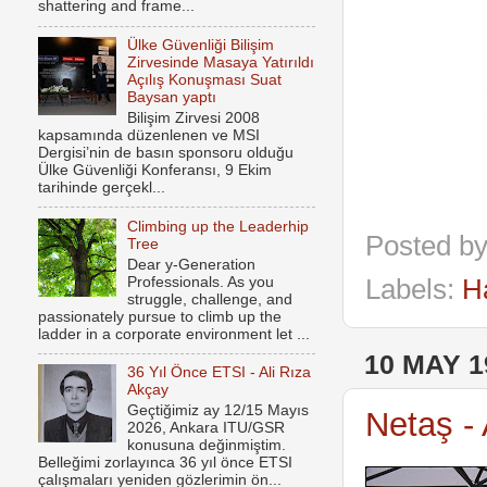
shattering and frame...
Ülke Güvenliği Bilişim
Zirvesinde Masaya Yatırıldı
Açılış Konuşması Suat
Baysan yaptı
Bilişim Zirvesi 2008
kapsamında düzenlenen ve MSI
Dergisi’nin de basın sponsoru olduğu
Ülke Güvenliği Konferansı, 9 Ekim
tarihinde gerçekl...
Climbing up the Leaderhip
Posted b
Tree
Dear y-Generation
Professionals. As you
Labels:
H
struggle, challenge, and
passionately pursue to climb up the
ladder in a corporate environment let ...
10 MAY 1
36 Yıl Önce ETSI - Ali Rıza
Akçay
Geçtiğimiz ay 12/15 Mayıs
Netaş -
2026, Ankara ITU/GSR
konusuna değinmiştim.
Belleğimi zorlayınca 36 yıl önce ETSI
çalışmaları yeniden gözlerimin ön...