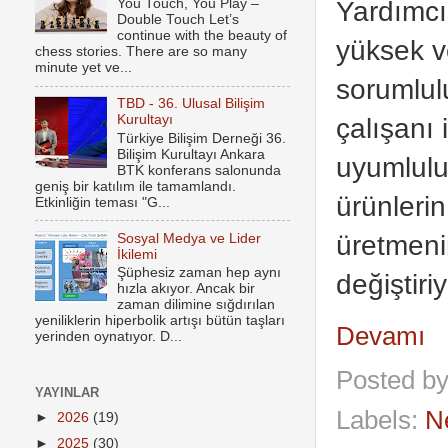
Yardımcıs
You Touch, You Play –
Double Touch Let’s
continue with the beauty of
yüksek ve
chess stories. There are so many
minute yet ve...
sorumlul
TBD - 36. Ulusal Bilişim
çalışanı 
Kurultayı
Türkiye Bilişim Derneği 36.
Bilişim Kurultayı Ankara
uyumluluğ
BTK konferans salonunda
geniş bir katılım ile tamamlandı.
ürünlerin
Etkinliğin teması "G...
üretmeni
Sosyal Medya ve Lider
İkilemi
Şüphesiz zaman hep aynı
değiştir
hızla akıyor. Ancak bir
zaman dilimine sığdırılan
yeniliklerin hiperbolik artışı bütün taşları
Devamı
yerinden oynatıyor. D...
Posted b
YAYINLAR
Labels:
N
►
2026
(19)
►
2025
(30)