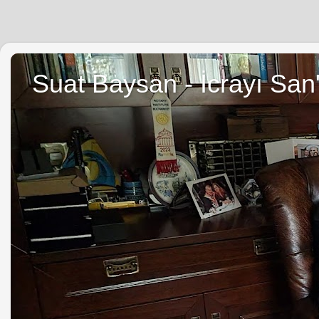
Suat Baysan - İcrayı San'