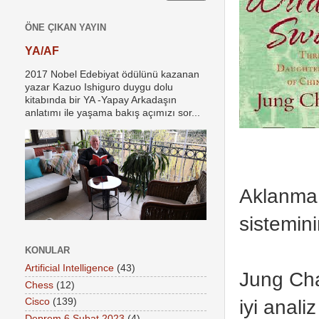
ÖNE ÇIKAN YAYIN
YA/AF
2017 Nobel Edebiyat ödülünü kazanan
yazar Kazuo Ishiguro duygu dolu
kitabında bir YA -Yapay Arkadaşın
anlatımı ile yaşama bakış açımızı sor...
Aklanma 
sistemin
KONULAR
Artificial Intelligence
(43)
Jung Cha
Chess
(12)
iyi anali
Cisco
(139)
Deprem 6 Şubat 2023
(4)