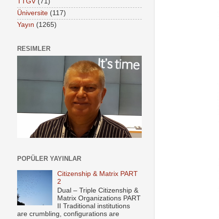
TTGV
(71)
Üniversite
(117)
Yayın
(1265)
RESIMLER
POPÜLER YAYINLAR
Citizenship & Matrix PART
2
Dual – Triple Citizenship &
Matrix Organizations PART
II Traditional institutions
are crumbling, configurations are