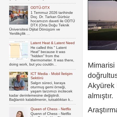
ODTÜ-DTX
1 Temmuz 2026 tarihinde
Doç. Dr. Tarkan Gürbüz
hocamızın daveti ile ODTÜ
DTX (Orta Doğu Teknik
Üniversitesi Dijital Dönüşüm ve
Yenilikçilik ...
Latent Heat & Latent Need
He called this " Latent
Heat" because it was
"hidden" from the
thermometer. It was there,
Mimarisi 
doing work, but you couldn...
doğrultus
ICT Media - Mobil İletişim
Sektörü
Salgın süreci, karaya
Akyürek i
oturmuş gemi örneği,
yaşam tarzımızı incitecek
almıştır.
kadar derinlemesine değiştirdi.
Bağlantılı kalabilmenin, tutsaklıktan k...
Araştırm
Queen of Chess - Netflix
Quenn of Chess - Netflix