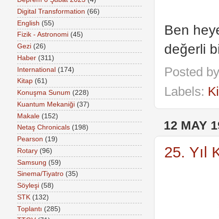
Digital Transformation
(66)
English
(55)
Ben heye
Fizik - Astronomi
(45)
değerli b
Gezi
(26)
Haber
(311)
Posted b
International
(174)
Kitap
(61)
Labels:
K
Konuşma Sunum
(228)
Kuantum Mekaniği
(37)
Makale
(152)
12 MAY 1
Netaş Chronicals
(198)
Pearson
(19)
25. Yıl
Rotary
(96)
Samsung
(59)
Sinema/Tiyatro
(35)
Söyleşi
(58)
STK
(132)
Toplantı
(285)