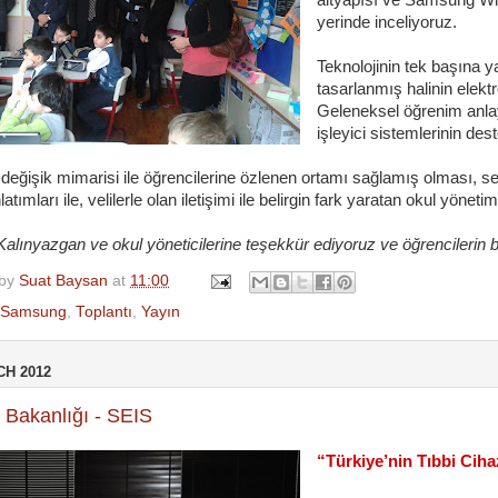
altyapısı ve Samsung Wind
yerinde inceliyoruz.
Teknolojinin tek başına y
tasarlanmış halinin elek
Geleneksel öğrenim anla
işleyici sistemlerinin des
değişik mimarisi ile öğrencilerine özlenen ortamı sağlamış olması, se
latımları ile, velilerle olan iletişimi ile belirgin fark yaratan okul yöneti
alınyazgan ve okul yöneticilerine teşekkür ediyoruz ve öğrencilerin b
 by
Suat Baysan
at
11:00
Samsung
,
Toplantı
,
Yayın
CH 2012
 Bakanlığı - SEIS
“Türkiye’nin Tıbbi Ciha