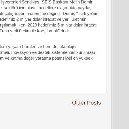
i İşverenleri Sendikası SEİS Başkanı Metin Demir
 sektörü için ulusal hedeflere ulaşmakta paydaş
rtak çalışmasının önemine değindi. Demir, “Türkiye’nin
defimiz 2 milyar dolar ihracat ve yerli üretimin
arşılamak iken, 2023 hedefimiz 5 milyar dolar ihracat
’unu yerli üretim ile karşılamak” dedi.
em yaşam bilimleri ve hem de teknolojik
lenmeli. İnovasyon ve destek sistemlerinin kurulması
eşim ve katma değer yaratma potansiyeli en yüksek
Older Posts