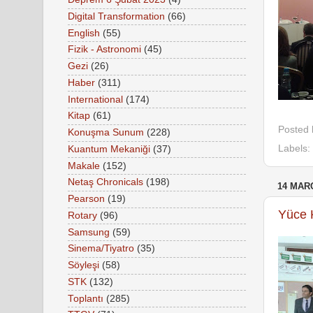
Digital Transformation
(66)
English
(55)
Fizik - Astronomi
(45)
Gezi
(26)
Haber
(311)
International
(174)
Kitap
(61)
Posted
Konuşma Sunum
(228)
Labels:
Kuantum Mekaniği
(37)
Makale
(152)
Netaş Chronicals
(198)
14 MAR
Pearson
(19)
Yüce K
Rotary
(96)
Samsung
(59)
Sinema/Tiyatro
(35)
Söyleşi
(58)
STK
(132)
Toplantı
(285)