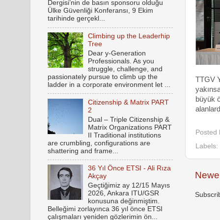
Dergisi’nin de basın sponsoru olduğu
Ülke Güvenliği Konferansı, 9 Ekim
tarihinde gerçekl...
Climbing up the Leaderhip
Tree
Dear y-Generation
Professionals. As you
struggle, challenge, and
passionately pursue to climb up the
TTGV Yö
ladder in a corporate environment let ...
yakınsa
büyük ö
Citizenship & Matrix PART
alanlard
2
Dual – Triple Citizenship &
Matrix Organizations PART
Posted
II Traditional institutions
are crumbling, configurations are
Labels:
shattering and frame...
36 Yıl Önce ETSI - Ali Rıza
Newer
Akçay
Geçtiğimiz ay 12/15 Mayıs
2026, Ankara ITU/GSR
Subscri
konusuna değinmiştim.
Belleğimi zorlayınca 36 yıl önce ETSI
çalışmaları yeniden gözlerimin ön...