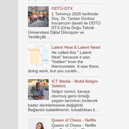
ODTÜ-DTX
1 Temmuz 2026 tarihinde
Doç. Dr. Tarkan Gürbüz
hocamızın daveti ile ODTÜ
DTX (Orta Doğu Teknik
Üniversitesi Dijital Dönüşüm ve
Yenilikçilik ...
Latent Heat & Latent Need
He called this " Latent
Heat" because it was
"hidden" from the
thermometer. It was there,
doing work, but you couldn...
ICT Media - Mobil İletişim
Sektörü
Salgın süreci, karaya
oturmuş gemi örneği,
yaşam tarzımızı incitecek
kadar derinlemesine değiştirdi.
Bağlantılı kalabilmenin, tutsaklıktan k...
Queen of Chess - Netflix
Quenn of Chess - Netflix