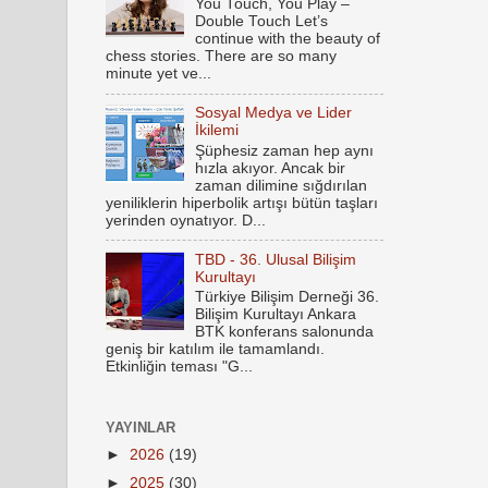
You Touch, You Play –
Double Touch Let’s
continue with the beauty of
chess stories. There are so many
minute yet ve...
Sosyal Medya ve Lider
İkilemi
Şüphesiz zaman hep aynı
hızla akıyor. Ancak bir
zaman dilimine sığdırılan
yeniliklerin hiperbolik artışı bütün taşları
yerinden oynatıyor. D...
TBD - 36. Ulusal Bilişim
Kurultayı
Türkiye Bilişim Derneği 36.
Bilişim Kurultayı Ankara
BTK konferans salonunda
geniş bir katılım ile tamamlandı.
Etkinliğin teması "G...
YAYINLAR
►
2026
(19)
►
2025
(30)