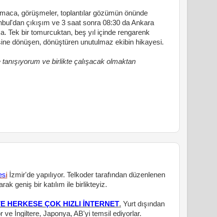
turmaca, görüşmeler, toplantılar gözümün önünde
anbul'dan çıkışım ve 3 saat sonra 08:30 da Ankara
a. Tek bir tomurcuktan, beş yıl içinde rengarenk
sine dönüşen, dönüştüren unutulmaz ekibin hikayesi.
tanışıyorum ve birlikte çalışacak olmaktan
es
i
İzmir'de yapılıyor. Telkoder tarafından düzenlenen
rak geniş bir katılım ile birlikteyiz.
E HERKESE ÇOK HIZLI İNTERNET
.
Yurt dışından
 ve İngiltere, Japonya, AB'yi temsil ediyorlar.