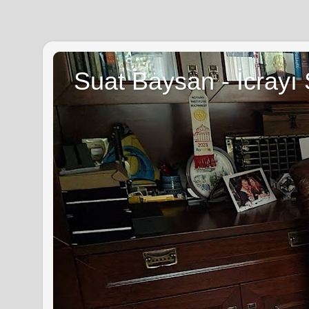
Suat Baysan - İcrayı 