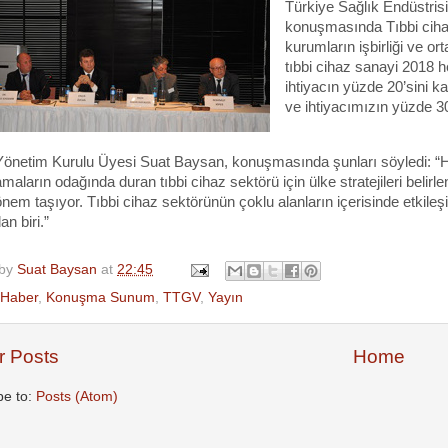
Türkiye Sağlık Endüstris
konuşmasında Tıbbi cihaz
kurumların işbirliği ve o
tıbbi cihaz sanayi 2018 he
ihtiyacın yüzde 20’sini k
ve ihtiyacımızın yüzde 30
netim Kurulu Üyesi Suat Baysan, konuşmasında şunları söyledi: “H
maların odağında duran tıbbi cihaz sektörü için ülke stratejileri belir
nem taşıyor. Tıbbi cihaz sektörünün çoklu alanların içerisinde etkil
an biri.”
 by
Suat Baysan
at
22:45
Haber
,
Konuşma Sunum
,
TTGV
,
Yayın
 Posts
Home
be to:
Posts (Atom)