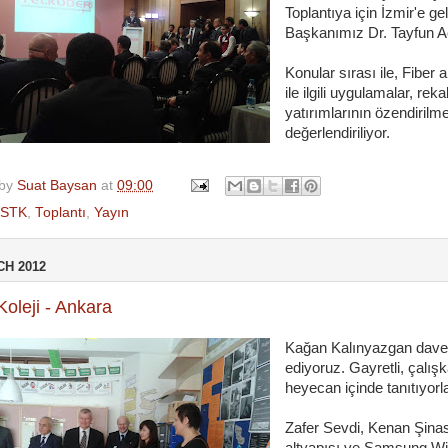
Toplantıya için İzmir'e 
Başkanımız Dr. Tayfun Aca
Konular sırası ile, Fiber 
ile ilgili uygulamalar, rek
yatırımlarının özendirilm
değerlendiriliyor.
 by
Suat Baysan
at
09:00
STK
,
Toplantı
,
Yayın
CH 2012
oleji - Ankara
Kağan Kalınyazgan davetl
ediyoruz. Gayretli, çalış
heyecan içinde tanıtıyorla
Zafer Sevdi, Kenan Şinas