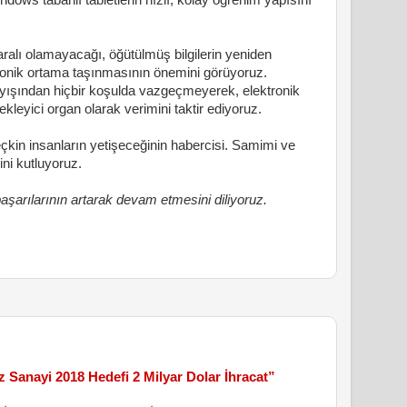
ows tabanlı tabletlerin hızlı, kolay öğrenim yapısını
aralı olamayacağı, öğütülmüş bilgilerin yeniden
tronik ortama taşınmasının önemini görüyoruz.
yışından hiçbir koşulda vazgeçmeyerek, elektronik
tekleyici organ olarak verimini taktir ediyoruz.
çkin insanların yetişeceğinin habercisi. Samimi ve
mini kutluyoruz.
aşarılarının artarak devam etmesini diliyoruz.
z Sanayi 2018 Hedefi 2 Milyar Dolar İhracat”