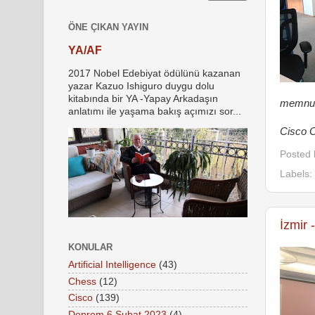
ÖNE ÇIKAN YAYIN
YA/AF
2017 Nobel Edebiyat ödülünü kazanan
yazar Kazuo Ishiguro duygu dolu
kitabında bir YA -Yapay Arkadaşın
memnuni
anlatımı ile yaşama bakış açımızı sor...
Cisco O
Posted
Labels:
İzmir 
KONULAR
Artificial Intelligence
(43)
Chess
(12)
Cisco
(139)
Deprem 6 Şubat 2023
(4)