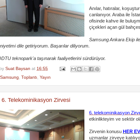
Anılar, hatıralar, koşuş
canlanıyor. Araba ile İst
ofisinde kahve ile buluşm
çiçekleri açan gül bahçe
Samsung Ankara Ekip ile 
yetimi dile getiriyorum. Başarılar diliyorum.
DTU teknopark'a taşınarak faaliyetlerini sürdürüyor.
 by
Suat Baysan
at
16:55
Samsung
,
Toplantı
,
Yayın
- 6. Telekominikasyon Zirvesi
6. telekominikasyon Zirv
etkinlikteyim ve sektör ola
Zirvenin konusu
HER EV
uzmanlar zirveye katılıyor