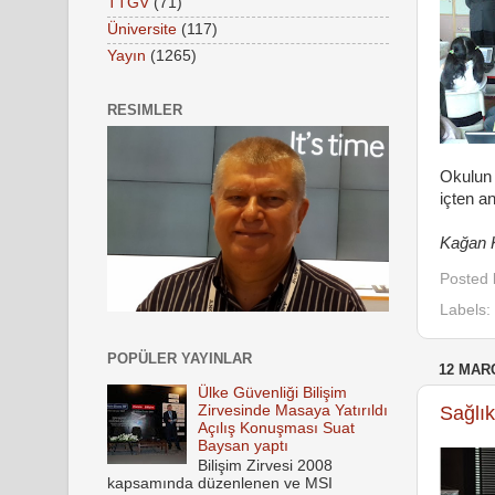
TTGV
(71)
Üniversite
(117)
Yayın
(1265)
RESIMLER
Okulun 
içten an
Kağan K
Posted
Labels:
POPÜLER YAYINLAR
12 MAR
Ülke Güvenliği Bilişim
Zirvesinde Masaya Yatırıldı
Sağlık
Açılış Konuşması Suat
Baysan yaptı
Bilişim Zirvesi 2008
kapsamında düzenlenen ve MSI