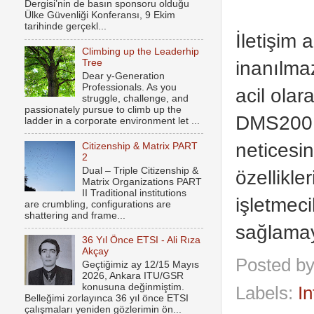
Dergisi’nin de basın sponsoru olduğu
Ülke Güvenliği Konferansı, 9 Ekim
tarihinde gerçekl...
İletişim 
Climbing up the Leaderhip
inanılma
Tree
Dear y-Generation
Professionals. As you
acil ola
struggle, challenge, and
passionately pursue to climb up the
DMS200 si
ladder in a corporate environment let ...
neticesin
Citizenship & Matrix PART
2
Dual – Triple Citizenship &
özellikle
Matrix Organizations PART
II Traditional institutions
işletmec
are crumbling, configurations are
shattering and frame...
sağlamay
36 Yıl Önce ETSI - Ali Rıza
Akçay
Posted b
Geçtiğimiz ay 12/15 Mayıs
2026, Ankara ITU/GSR
konusuna değinmiştim.
Labels:
In
Belleğimi zorlayınca 36 yıl önce ETSI
çalışmaları yeniden gözlerimin ön...