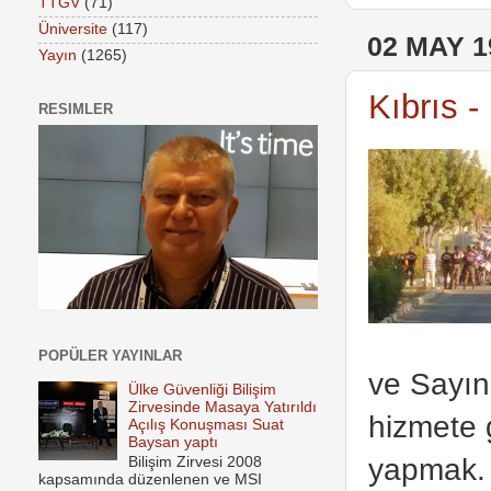
TTGV
(71)
Üniversite
(117)
02 MAY 1
Yayın
(1265)
Kıbrıs 
RESIMLER
POPÜLER YAYINLAR
ve Sayın
Ülke Güvenliği Bilişim
Zirvesinde Masaya Yatırıldı
hizmete 
Açılış Konuşması Suat
Baysan yaptı
yapmak.
Bilişim Zirvesi 2008
kapsamında düzenlenen ve MSI