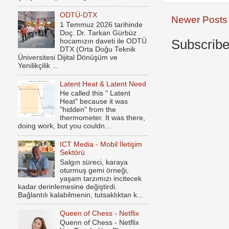
ODTÜ-DTX
Newer Posts
1 Temmuz 2026 tarihinde
Doç. Dr. Tarkan Gürbüz
hocamızın daveti ile ODTÜ
Subscribe
DTX (Orta Doğu Teknik
Üniversitesi Dijital Dönüşüm ve
Yenilikçilik ...
Latent Heat & Latent Need
He called this " Latent
Heat" because it was
"hidden" from the
thermometer. It was there,
doing work, but you couldn...
ICT Media - Mobil İletişim
Sektörü
Salgın süreci, karaya
oturmuş gemi örneği,
yaşam tarzımızı incitecek
kadar derinlemesine değiştirdi.
Bağlantılı kalabilmenin, tutsaklıktan k...
Queen of Chess - Netflix
Quenn of Chess - Netflix