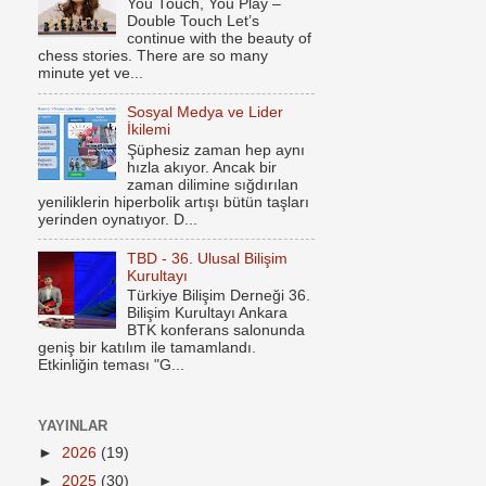
You Touch, You Play –
Double Touch Let’s
continue with the beauty of
chess stories. There are so many
minute yet ve...
Sosyal Medya ve Lider
İkilemi
Şüphesiz zaman hep aynı
hızla akıyor. Ancak bir
zaman dilimine sığdırılan
yeniliklerin hiperbolik artışı bütün taşları
yerinden oynatıyor. D...
TBD - 36. Ulusal Bilişim
Kurultayı
Türkiye Bilişim Derneği 36.
Bilişim Kurultayı Ankara
BTK konferans salonunda
geniş bir katılım ile tamamlandı.
Etkinliğin teması "G...
YAYINLAR
►
2026
(19)
►
2025
(30)