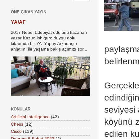
ÖNE ÇIKAN YAYIN
YA/AF
2017 Nobel Edebiyat ödülünü kazanan
yazar Kazuo Ishiguro duygu dolu
kitabında bir YA -Yapay Arkadaşın
paylaşma
anlatımı ile yaşama bakış açımızı sor...
belirlen
Gerçekle
edindiğim
seviyesi
KONULAR
Artificial Intelligence
(43)
köyünü z
Chess
(12)
edilen k
Cisco
(139)
Deprem 6 Şubat 2023
(4)