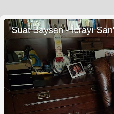
Suat Baysan - İcrayı San'