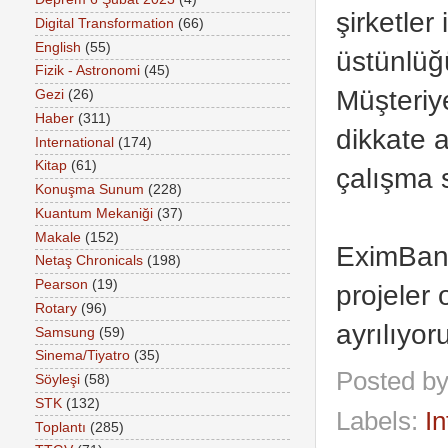
şirketler
Digital Transformation
(66)
English
(55)
üstünlüğ
Fizik - Astronomi
(45)
Müşteriye
Gezi
(26)
Haber
(311)
dikkate 
International
(174)
Kitap
(61)
çalışma s
Konuşma Sunum
(228)
Kuantum Mekaniği
(37)
Makale
(152)
EximBank
Netaş Chronicals
(198)
Pearson
(19)
projeler
Rotary
(96)
ayrılıyor
Samsung
(59)
Sinema/Tiyatro
(35)
Posted b
Söyleşi
(58)
STK
(132)
Labels:
In
Toplantı
(285)