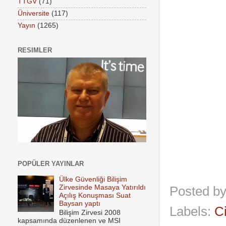
TTGV
(71)
Üniversite
(117)
Yayın
(1265)
RESIMLER
POPÜLER YAYINLAR
Ülke Güvenliği Bilişim
Zirvesinde Masaya Yatırıldı
Posted b
Açılış Konuşması Suat
Baysan yaptı
Labels:
C
Bilişim Zirvesi 2008
kapsamında düzenlenen ve MSI