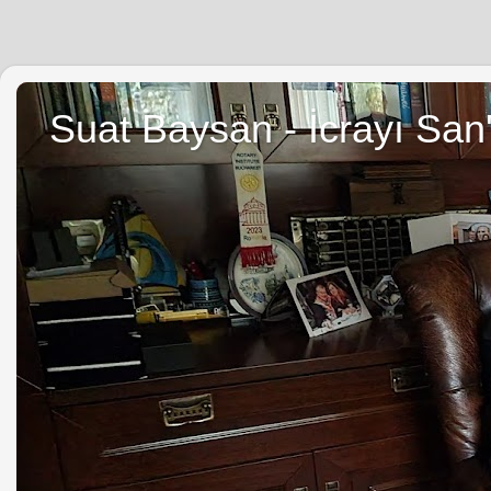
Suat Baysan - İcrayı San'