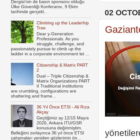
Dergisi’nin de basın sponsoru olduğu
Ülke Güvenliği Konferansı, 9 Ekim
02 OCTO
tarihinde gerçekl...
Climbing up the Leaderhip
Gaziant
Tree
Dear y-Generation
Professionals. As you
struggle, challenge, and
passionately pursue to climb up the
ladder in a corporate environment let ...
Citizenship & Matrix PART
2
Dual – Triple Citizenship &
Matrix Organizations PART
II Traditional institutions
are crumbling, configurations are
shattering and frame...
36 Yıl Önce ETSI - Ali Rıza
Akçay
Geçtiğimiz ay 12/15 Mayıs
2026, Ankara ITU/GSR
konusuna değinmiştim.
yönetiler
Belleğimi zorlayınca 36 yıl önce ETSI
çalışmaları yeniden gözlerimin ön...