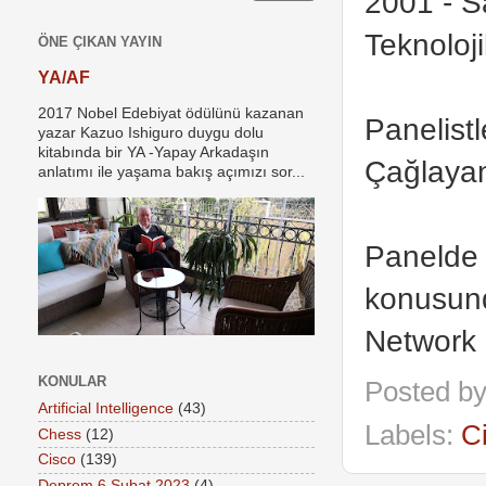
2001 - S
Teknoloji
ÖNE ÇIKAN YAYIN
YA/AF
2017 Nobel Edebiyat ödülünü kazanan
Panelist
yazar Kazuo Ishiguro duygu dolu
kitabında bir YA -Yapay Arkadaşın
Çağlayan
anlatımı ile yaşama bakış açımızı sor...
Panelde I
konusund
Network
KONULAR
Posted b
Artificial Intelligence
(43)
Labels:
C
Chess
(12)
Cisco
(139)
Deprem 6 Şubat 2023
(4)