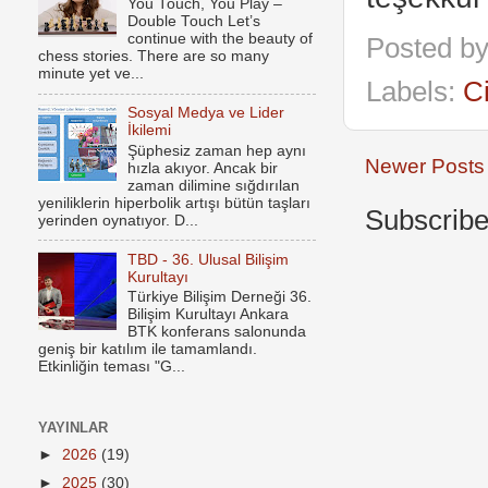
You Touch, You Play –
Double Touch Let’s
continue with the beauty of
Posted b
chess stories. There are so many
minute yet ve...
Labels:
C
Sosyal Medya ve Lider
İkilemi
Şüphesiz zaman hep aynı
Newer Posts
hızla akıyor. Ancak bir
zaman dilimine sığdırılan
yeniliklerin hiperbolik artışı bütün taşları
Subscribe
yerinden oynatıyor. D...
TBD - 36. Ulusal Bilişim
Kurultayı
Türkiye Bilişim Derneği 36.
Bilişim Kurultayı Ankara
BTK konferans salonunda
geniş bir katılım ile tamamlandı.
Etkinliğin teması "G...
YAYINLAR
►
2026
(19)
►
2025
(30)