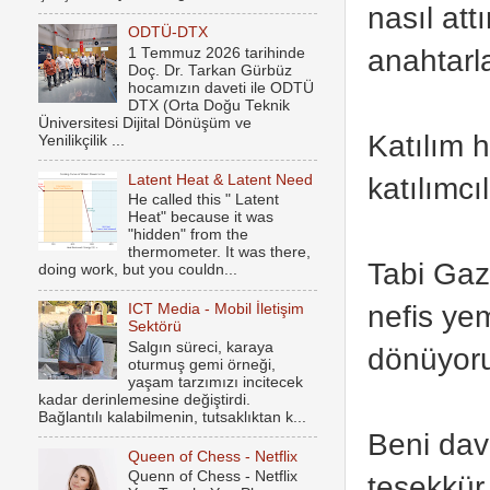
nasıl at
ODTÜ-DTX
anahtarl
1 Temmuz 2026 tarihinde
Doç. Dr. Tarkan Gürbüz
hocamızın daveti ile ODTÜ
DTX (Orta Doğu Teknik
Üniversitesi Dijital Dönüşüm ve
Katılım h
Yenilikçilik ...
katılımcıl
Latent Heat & Latent Need
He called this " Latent
Heat" because it was
"hidden" from the
thermometer. It was there,
Tabi Gaz
doing work, but you couldn...
nefis ye
ICT Media - Mobil İletişim
Sektörü
Salgın süreci, karaya
dönüyor
oturmuş gemi örneği,
yaşam tarzımızı incitecek
kadar derinlemesine değiştirdi.
Bağlantılı kalabilmenin, tutsaklıktan k...
Beni dav
Queen of Chess - Netflix
Quenn of Chess - Netflix
teşekkür