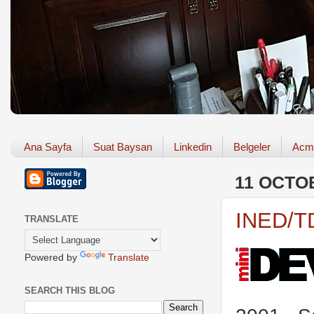
Ana Sayfa
Suat Baysan
Linkedin
Belgeler
Acm
11 OCTO
INED/TD
TRANSLATE
Powered by
Translate
SEARCH THIS BLOG