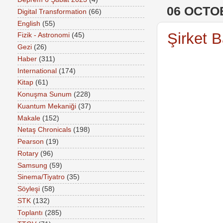
06 OCTO
Digital Transformation
(66)
English
(55)
Şirket B
Fizik - Astronomi
(45)
Gezi
(26)
Haber
(311)
International
(174)
Kitap
(61)
Konuşma Sunum
(228)
Kuantum Mekaniği
(37)
Makale
(152)
Netaş Chronicals
(198)
Pearson
(19)
Rotary
(96)
Samsung
(59)
Sinema/Tiyatro
(35)
Söyleşi
(58)
STK
(132)
Toplantı
(285)