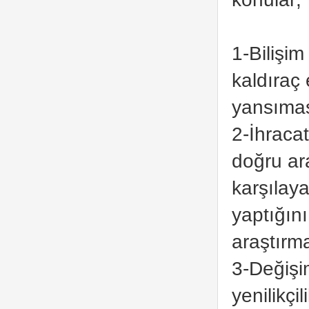
1-Bilişim
kaldıraç 
yansıması
2-İhraca
doğru ar
karşılaya
yaptığını
araştırma
3-Değişi
yenilikçi