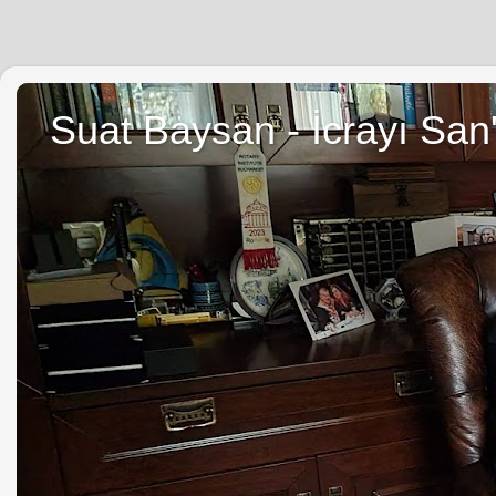
Suat Baysan - İcrayı San'