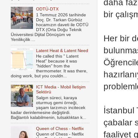
daha faz
ODTÜ-DTX
bir çalı
1 Temmuz 2026 tarihinde
Doç. Dr. Tarkan Gürbüz
hocamızın daveti ile ODTÜ
DTX (Orta Doğu Teknik
Üniversitesi Dijital Dönüşüm ve
Her bir 
Yenilikçilik ...
bulunması
Latent Heat & Latent Need
He called this " Latent
Öğrencile
Heat" because it was
"hidden" from the
thermometer. It was there,
hazırlan
doing work, but you couldn...
probleml
ICT Media - Mobil İletişim
Sektörü
Salgın süreci, karaya
oturmuş gemi örneği,
yaşam tarzımızı incitecek
İstanbul
kadar derinlemesine değiştirdi.
Bağlantılı kalabilmenin, tutsaklıktan k...
çabalar 
Queen of Chess - Netflix
faaliyet 
Quenn of Chess - Netflix