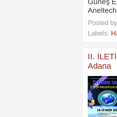
Güneş En
Aneltech
Posted b
Labels:
H
II. İL
Adana