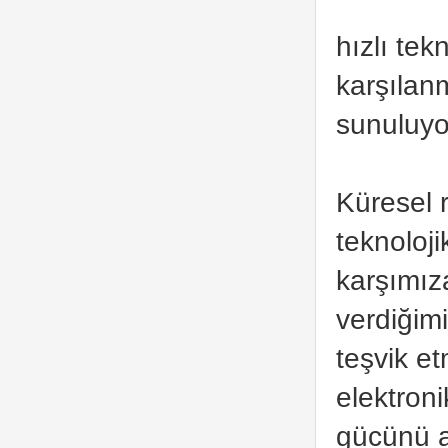
hızlı tek
karşılan
sunuluyo
Küresel 
teknoloji
karşımıza
verdiğimi
teşvik e
elektroni
gücünü a