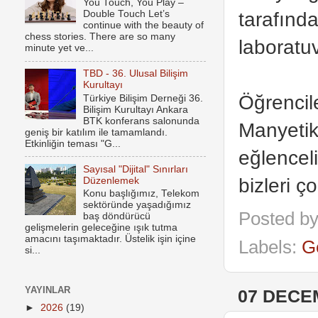
You Touch, You Play –
tarafında
Double Touch Let’s
continue with the beauty of
chess stories. There are so many
laboratu
minute yet ve...
TBD - 36. Ulusal Bilişim
Kurultayı
Öğrencile
Türkiye Bilişim Derneği 36.
Bilişim Kurultayı Ankara
BTK konferans salonunda
Manyetik 
geniş bir katılım ile tamamlandı.
Etkinliğin teması "G...
eğlencel
Sayısal "Dijital" Sınırları
bizleri ç
Düzenlemek
Konu başlığımız, Telekom
sektöründe yaşadığımız
Posted b
baş döndürücü
gelişmelerin geleceğine ışık tutma
amacını taşımaktadır. Üstelik işin içine
Labels:
G
si...
YAYINLAR
07 DECE
►
2026
(19)