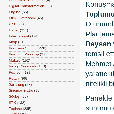
Konuşmal
Digital Transformation
(66)
Toplumu
English
(55)
Fizik - Astronomi
(45)
Oturumda
Gezi
(26)
Haber
(311)
Planlama
International
(174)
Baysan
Kitap
(61)
Konuşma Sunum
(228)
temsil e
Kuantum Mekaniği
(37)
Makale
(152)
Mehmet A
Netaş Chronicals
(198)
yaratıcıl
Pearson
(19)
Rotary
(96)
nitelikli
Samsung
(59)
Sinema/Tiyatro
(35)
Panelde 
Söyleşi
(58)
STK
(132)
sunumu g
Toplantı
(285)