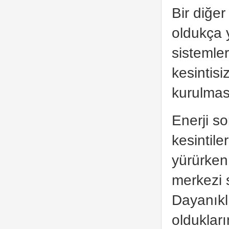
Bir diğe
oldukça 
sistemler
kesintis
kurulmas
Enerji s
kesintile
yürürken
merkezi 
Dayanıklı
oldukları