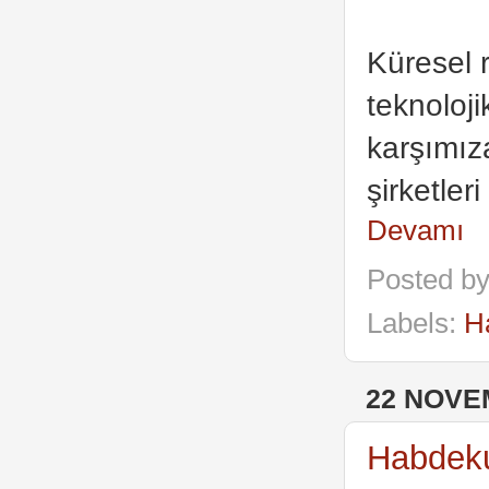
Küresel 
teknoloji
karşımıza
şirketler
Devamı
Posted b
Labels:
H
22 NOVE
Habdek