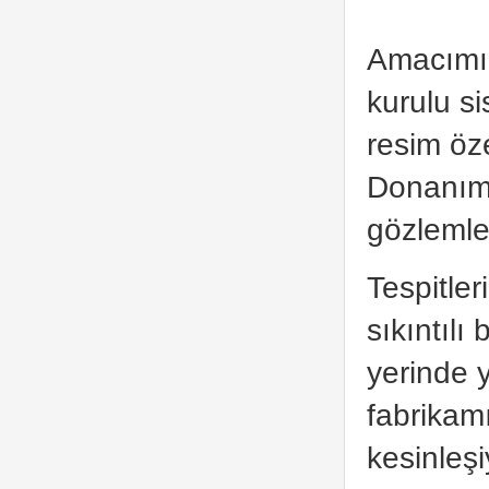
Amacımız
kurulu si
resim öze
Donanım 
gözlemler
Tespitle
sıkıntılı
yerinde y
fabrikam
kesinleşi