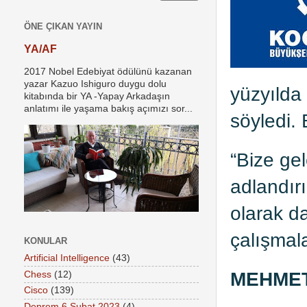
ÖNE ÇIKAN YAYIN
YA/AF
2017 Nobel Edebiyat ödülünü kazanan
yazar Kazuo Ishiguro duygu dolu
yüzyılda
kitabında bir YA -Yapay Arkadaşın
anlatımı ile yaşama bakış açımızı sor...
söyledi.
“Bize gel
adlandır
olarak d
çalışmal
KONULAR
Artificial Intelligence
(43)
MEHMET
Chess
(12)
Cisco
(139)
Deprem 6 Şubat 2023
(4)