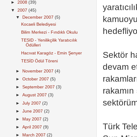
►
2008
(39)
yaratıcıl
▼
2007
(45)
kamuoyun
▼
December 2007
(5)
Kocaeli Belediyesi
hedefliyo
Bilim Merkezi - Fındıklı Okulu
TESID - Yenilikçilik Yaratıcılık
Ödülleri
Sektör h
Hacıvat Karagöz - Emin Şenyer
TESİD Ödül Töreni
devam ett
►
November 2007
(4)
rakamlar
►
October 2007
(5)
►
September 2007
(3)
rakamın 5
►
August 2007
(3)
sektörüm
►
July 2007
(2)
►
June 2007
(2)
►
May 2007
(2)
Türk Tel
►
April 2007
(9)
►
March 2007
(2)