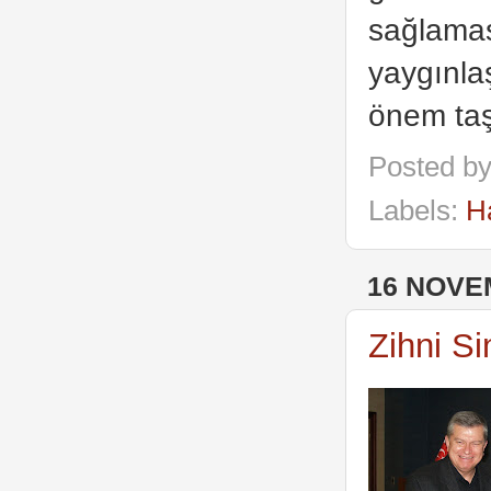
sağlamas
yaygınla
önem taşı
Posted b
Labels:
H
16 NOVE
Zihni Si