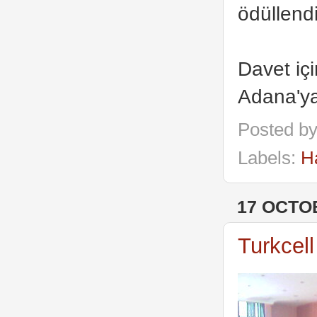
ödüllendi
Davet iç
Adana'ya
Posted b
Labels:
H
17 OCTO
Turkcel