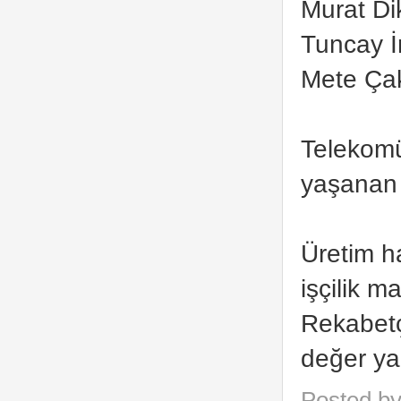
Murat Di
Tuncay İ
Mete Ça
Telekomü
yaşanan 
Üretim h
işçilik 
Rekabetçi
değer ya
Posted b