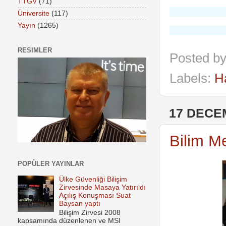
TTGV
(71)
Üniversite
(117)
Yayın
(1265)
RESIMLER
Posted b
Labels:
H
17 DECE
Bilim Me
POPÜLER YAYINLAR
Ülke Güvenliği Bilişim
Zirvesinde Masaya Yatırıldı
Açılış Konuşması Suat
Baysan yaptı
Bilişim Zirvesi 2008
kapsamında düzenlenen ve MSI