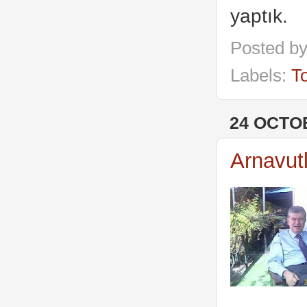
yaptık.
Posted b
Labels:
To
24 OCTO
Arnavut