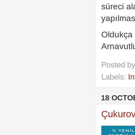
süreci a
yapılması
Oldukça 
Arnavutlu
Posted b
Labels:
In
18 OCTO
Çukurova