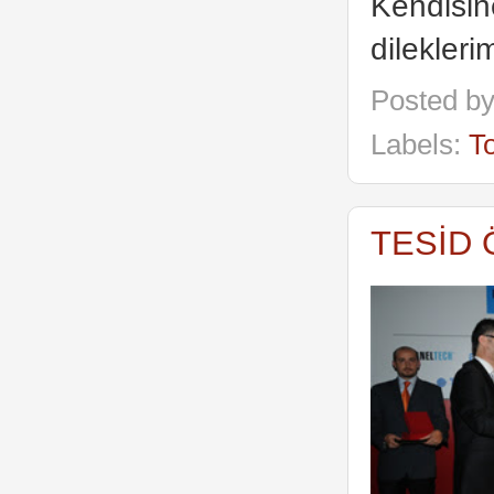
Kendisin
dilekleri
Posted b
Labels:
To
TESİD Ö