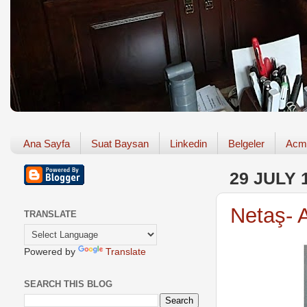
Ana Sayfa
Suat Baysan
Linkedin
Belgeler
Acm
29 JULY 
Netaş- A
TRANSLATE
Powered by
Translate
SEARCH THIS BLOG