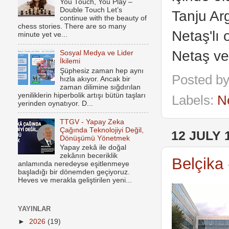
You Touch, You Play –
Double Touch Let’s
Tanju Ar
continue with the beauty of
chess stories. There are so many
Netaş'lı
minute yet ve...
Netaş ve 
Sosyal Medya ve Lider
İkilemi
Şüphesiz zaman hep aynı
Posted b
hızla akıyor. Ancak bir
zaman dilimine sığdırılan
yeniliklerin hiperbolik artışı bütün taşları
Labels:
N
yerinden oynatıyor. D...
TTGV - Yapay Zeka
Çağında Teknolojiyi Değil,
12 JULY 
Dönüşümü Yönetmek
Yapay zekâ ile doğal
zekânın beceriklik
Belçika 
anlamında neredeyse eşitlenmeye
başladığı bir dönemden geçiyoruz.
Heves ve merakla geliştirilen yeni...
YAYINLAR
►
2026
(19)