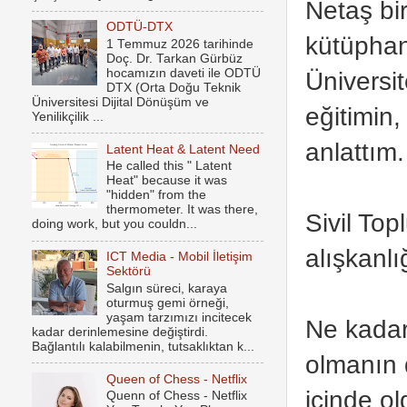
Netaş bi
ODTÜ-DTX
kütüphan
1 Temmuz 2026 tarihinde
Doç. Dr. Tarkan Gürbüz
hocamızın daveti ile ODTÜ
Üniversi
DTX (Orta Doğu Teknik
Üniversitesi Dijital Dönüşüm ve
eğitimin
Yenilikçilik ...
anlattım.
Latent Heat & Latent Need
He called this " Latent
Heat" because it was
"hidden" from the
thermometer. It was there,
Sivil To
doing work, but you couldn...
alışkanl
ICT Media - Mobil İletişim
Sektörü
Salgın süreci, karaya
oturmuş gemi örneği,
yaşam tarzımızı incitecek
Ne kadar
kadar derinlemesine değiştirdi.
Bağlantılı kalabilmenin, tutsaklıktan k...
olmanın 
Queen of Chess - Netflix
içinde o
Quenn of Chess - Netflix