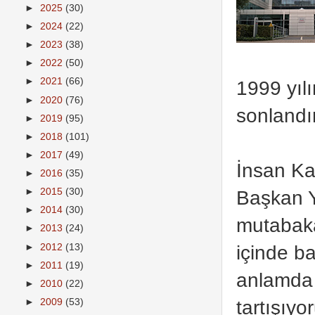
►
2025
(30)
►
2024
(22)
►
2023
(38)
►
2022
(50)
►
2021
(66)
1999 yıl
►
2020
(76)
sonlandı
►
2019
(95)
►
2018
(101)
►
2017
(49)
İnsan Kay
►
2016
(35)
Başkan Y
►
2015
(30)
►
2014
(30)
mutabaka
►
2013
(24)
içinde b
►
2012
(13)
►
2011
(19)
anlamda 
►
2010
(22)
tartışıyo
►
2009
(53)