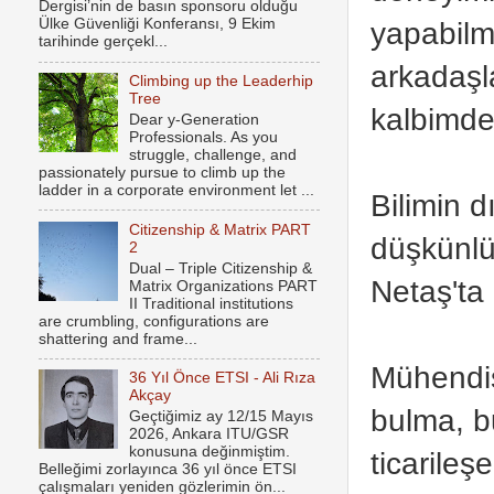
Dergisi’nin de basın sponsoru olduğu
yapabilm
Ülke Güvenliği Konferansı, 9 Ekim
tarihinde gerçekl...
arkadaşl
Climbing up the Leaderhip
Tree
kalbimde 
Dear y-Generation
Professionals. As you
struggle, challenge, and
passionately pursue to climb up the
ladder in a corporate environment let ...
Bilimin 
Citizenship & Matrix PART
düşkünlü
2
Dual – Triple Citizenship &
Netaş'ta
Matrix Organizations PART
II Traditional institutions
are crumbling, configurations are
shattering and frame...
Mühendis
36 Yıl Önce ETSI - Ali Rıza
Akçay
bulma, b
Geçtiğimiz ay 12/15 Mayıs
2026, Ankara ITU/GSR
konusuna değinmiştim.
ticarile
Belleğimi zorlayınca 36 yıl önce ETSI
çalışmaları yeniden gözlerimin ön...