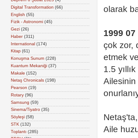
olarak b
Digital Transformation
(66)
English
(55)
Fizik - Astronomi
(45)
Gezi
(26)
1999 07
Haber
(311)
çok zor, 
International
(174)
Kitap
(61)
etmek ve
Konuşma Sunum
(228)
Kuantum Mekaniği
(37)
1.5 yıllı
Makale
(152)
Ailesini
Netaş Chronicals
(198)
Pearson
(19)
onurlanı
Rotary
(96)
Samsung
(59)
Sinema/Tiyatro
(35)
Netaş'ta
Söyleşi
(58)
STK
(132)
Aile huz
Toplantı
(285)