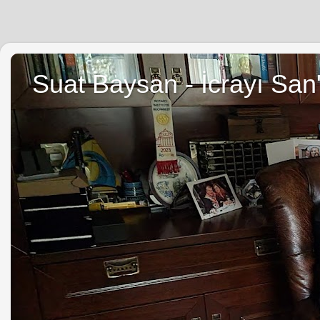
Suat Baysan - İcrayı San'