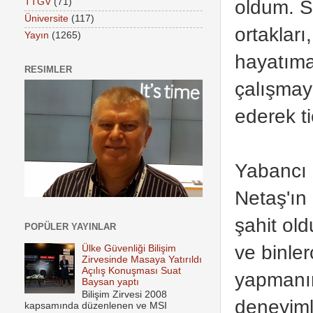
oldum. Sa
TTGV
(71)
Üniversite
(117)
ortakları
Yayın
(1265)
hayatıma
RESIMLER
çalışmay
ederek t
Yabancı b
Netaş'ın
şahit old
POPÜLER YAYINLAR
ve binle
Ülke Güvenliği Bilişim
Zirvesinde Masaya Yatırıldı
Açılış Konuşması Suat
yapmanın
Baysan yaptı
Bilişim Zirvesi 2008
deneyiml
kapsamında düzenlenen ve MSI