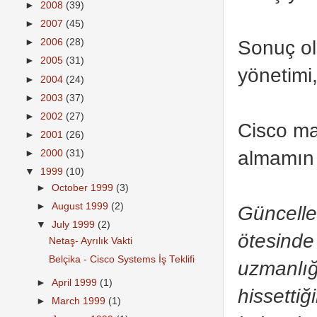
►
2008
(39)
►
2007
(45)
Sonuç ol
►
2006
(28)
►
2005
(31)
yönetimi, 
►
2004
(24)
►
2003
(37)
►
2002
(27)
Cisco mal
►
2001
(26)
almamın 
►
2000
(31)
▼
1999
(10)
►
October 1999
(3)
►
August 1999
(2)
Güncelle
▼
July 1999
(2)
ötesinde 
Netaş- Ayrılık Vakti
Belçika - Cisco Systems İş Teklifi
uzmanlığ
►
April 1999
(1)
hissetti
►
March 1999
(1)