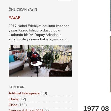
ÖNE ÇIKAN YAYIN
YA/AF
2017 Nobel Edebiyat ödülünü kazanan
yazar Kazuo Ishiguro duygu dolu
kitabında bir YA -Yapay Arkadaşın
anlatımı ile yaşama bakış açımızı sor...
KONULAR
Artificial Intelligence
(43)
Chess
(12)
Cisco
(139)
1977 08
Deprem 6 Şubat 2023
(4)