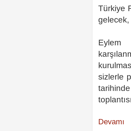
Türkiye 
gelecek, 
Eylem p
karşılan
kurulma
sizlerle
tarihind
toplantıs
Devamı