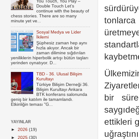
You Touch, You Play –
sürdürüyo
Double Touch Let’s
continue with the beauty of
chess stories. There are so many
tonlarca
minute yet ve...
üretmeye
Sosyal Medya ve Lider
İkilemi
standart
Şüphesiz zaman hep aynı
hızla akıyor. Ancak bir
zaman dilimine sığdırılan
kaybetme
yeniliklerin hiperbolik artışı bütün taşları
yerinden oynatıyor. D...
Ülkemizi
TBD - 36. Ulusal Bilişim
Kurultayı
Ziyaretl
Türkiye Bilişim Derneği 36.
Bilişim Kurultayı Ankara
BTK konferans salonunda
bir sür
geniş bir katılım ile tamamlandı.
Etkinliğin teması "G...
saygıde
ettikleri
YAYINLAR
►
2026
(19)
uğraştın
►
2025
(30)