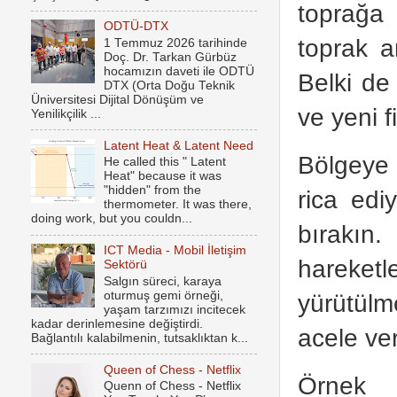
toprağa 
ODTÜ-DTX
toprak a
1 Temmuz 2026 tarihinde
Doç. Dr. Tarkan Gürbüz
hocamızın daveti ile ODTÜ
Belki de
DTX (Orta Doğu Teknik
Üniversitesi Dijital Dönüşüm ve
ve yeni f
Yenilikçilik ...
Latent Heat & Latent Need
Bölgeye 
He called this " Latent
Heat" because it was
"hidden" from the
rica edi
thermometer. It was there,
doing work, but you couldn...
bırakın
ICT Media - Mobil İletişim
hareketl
Sektörü
Salgın süreci, karaya
oturmuş gemi örneği,
yürütülm
yaşam tarzımızı incitecek
kadar derinlemesine değiştirdi.
acele ver
Bağlantılı kalabilmenin, tutsaklıktan k...
Queen of Chess - Netflix
Örnek a
Quenn of Chess - Netflix