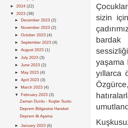
Çocuklar
►
2024
(22)
▼
2023
(38)
sizin iç
►
December 2023
(2)
çadırımı
►
November 2023
(2)
►
October 2023
(4)
bardak 
►
September 2023
(4)
sessizli
►
August 2023
(1)
►
July 2023
(3)
yaşama b
►
June 2023
(2)
yıllarca
►
May 2023
(4)
►
April 2023
(3)
Özgürce
►
March 2023
(4)
hatıral
▼
February 2023
(3)
Zaman Durdu - Kuşlar Sustu
umutland
Deprem Bölgesine Hareket
Deprem ilk Aşama
Kuşkusuz
►
January 2023
(6)