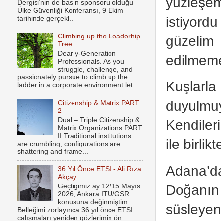
yüzleşe
Dergisi’nin de basın sponsoru olduğu
Ülke Güvenliği Konferansı, 9 Ekim
istiyord
tarihinde gerçekl...
Climbing up the Leaderhip
güzelim
Tree
Dear y-Generation
edilmeme
Professionals. As you
struggle, challenge, and
passionately pursue to climb up the
Kuşlarla
ladder in a corporate environment let ...
duyulmu
Citizenship & Matrix PART
2
Dual – Triple Citizenship &
Kendiler
Matrix Organizations PART
II Traditional institutions
ile birli
are crumbling, configurations are
shattering and frame...
Adana’d
36 Yıl Önce ETSI - Ali Rıza
Akçay
Doğanın 
Geçtiğimiz ay 12/15 Mayıs
2026, Ankara ITU/GSR
konusuna değinmiştim.
süsleye
Belleğimi zorlayınca 36 yıl önce ETSI
çalışmaları yeniden gözlerimin ön...