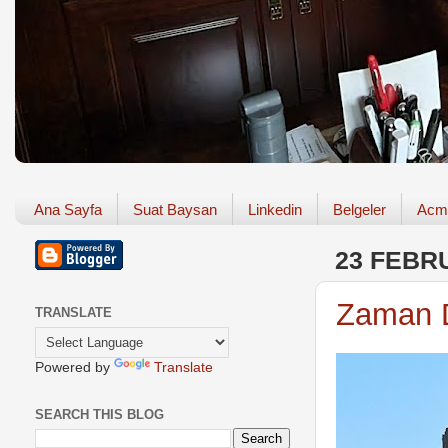
Ana Sayfa
Suat Baysan
Linkedin
Belgeler
Acm
23 FEBR
Zaman D
TRANSLATE
Powered by
Translate
SEARCH THIS BLOG