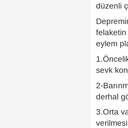
düzenli ç
Depremin
felaketin
eylem pl
1.Önceli
sevk kon
2-Barınm
derhal g
3.Orta v
verilmes