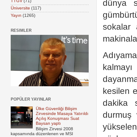
dünya s
TTGV
(71)
Üniversite
(117)
gümbürtü
Yayın
(1265)
sokalar 
RESIMLER
makinala
Adıyaman
kalmayı 
dayanma
kesilen 
POPÜLER YAYINLAR
dakika 
Ülke Güvenliği Bilişim
durmuş v
Zirvesinde Masaya Yatırıldı
Açılış Konuşması Suat
Baysan yaptı
yükselen
Bilişim Zirvesi 2008
kapsamında düzenlenen ve MSI