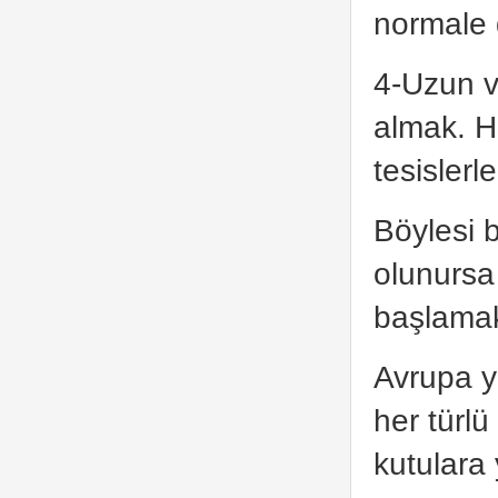
normale 
4-Uzun v
almak. H
tesisler
Böylesi 
olunursa
başlamak
Avrupa y
her türlü
kutulara 