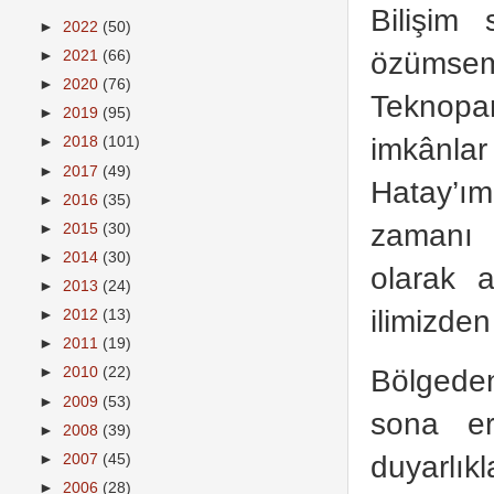
Bilişim
►
2022
(50)
özümse
►
2021
(66)
►
2020
(76)
Teknopar
►
2019
(95)
imkânlar
►
2018
(101)
►
2017
(49)
Hatay’ı
►
2016
(35)
zamanı 
►
2015
(30)
►
2014
(30)
olarak a
►
2013
(24)
ilimizde
►
2012
(13)
►
2011
(19)
Bölgeden
►
2010
(22)
►
2009
(53)
sona er
►
2008
(39)
duyarlık
►
2007
(45)
►
2006
(28)