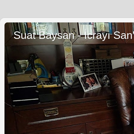
Suat Baysan - İcrayı San'