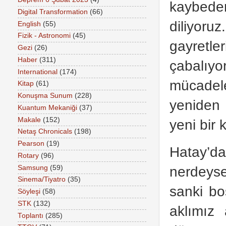
kaybeden
Digital Transformation
(66)
diliyoru
English
(55)
Fizik - Astronomi
(45)
gayretl
Gezi
(26)
Haber
(311)
çabalıyo
International
(174)
mücadele
Kitap
(61)
Konuşma Sunum
(228)
yeniden 
Kuantum Mekaniği
(37)
Makale
(152)
yeni bir 
Netaş Chronicals
(198)
Pearson
(19)
Hatay’d
Rotary
(96)
nerdeyse
Samsung
(59)
Sinema/Tiyatro
(35)
sanki bo
Söyleşi
(58)
STK
(132)
aklımız 
Toplantı
(285)