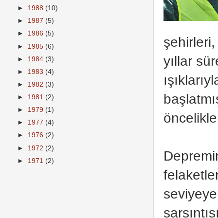
►
1988
(10)
►
1987
(5)
►
1986
(5)
şehirler
►
1985
(6)
yıllar s
►
1984
(3)
►
1983
(4)
ışıklarıy
►
1982
(3)
başlatmı
►
1981
(2)
►
1979
(1)
öncelikle
►
1977
(4)
►
1976
(2)
►
1972
(2)
Deprem
►
1971
(2)
felaketl
seviyeye
sarsıntıs