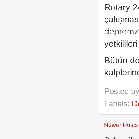
Rotary 2
çalışmas
depremzed
yetkilile
Bütün do
kalplerin
Posted b
Labels:
D
Newer Posts