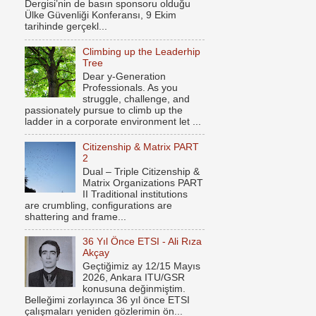
Dergisi’nin de basın sponsoru olduğu
Ülke Güvenliği Konferansı, 9 Ekim
tarihinde gerçekl...
Climbing up the Leaderhip
Tree
Dear y-Generation
Professionals. As you
struggle, challenge, and
passionately pursue to climb up the
ladder in a corporate environment let ...
Citizenship & Matrix PART
2
Dual – Triple Citizenship &
Matrix Organizations PART
II Traditional institutions
are crumbling, configurations are
shattering and frame...
36 Yıl Önce ETSI - Ali Rıza
Akçay
Geçtiğimiz ay 12/15 Mayıs
2026, Ankara ITU/GSR
konusuna değinmiştim.
Belleğimi zorlayınca 36 yıl önce ETSI
çalışmaları yeniden gözlerimin ön...