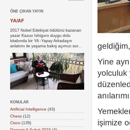
ÖNE ÇIKAN YAYIN
YA/AF
2017 Nobel Edebiyat ödülünü kazanan
yazar Kazuo Ishiguro duygu dolu
kitabında bir YA -Yapay Arkadaşın
geldiğim
anlatımı ile yaşama bakış açımızı sor...
Yine aynı
yolculuk
düzenledi
anılarımı
KONULAR
Yemekler
Artificial Intelligence
(43)
Chess
(12)
işimize 
Cisco
(139)
Deprem 6 Şubat 2023
(4)