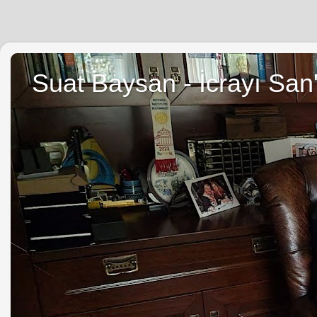
Suat Baysan - İcrayı San'