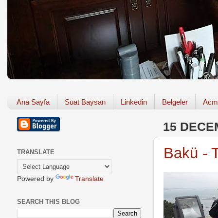
Ana Sayfa
Suat Baysan
Linkedin
Belgeler
Acm
15 DECE
Bakü - T
TRANSLATE
Powered by
Translate
SEARCH THIS BLOG