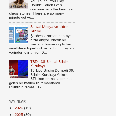
You Touch, You Play –
Double Touch Let’s
continue with the beauty of
chess stories. There are so many
minute yet ve...
Sosyal Medya ve Lider
İkilemi
Şüphesiz zaman hep aynı
hızla akıyor. Ancak bir
zaman dilimine sığdırılan
yeniliklerin hiperbolik artışı bütün taşları
yerinden oynatıyor. D...
TBD - 36. Ulusal Bilişim
Kurultayı
Türkiye Bilişim Derneği 36.
Bilişim Kurultayı Ankara
BTK konferans salonunda
geniş bir katılım ile tamamlandı.
Etkinliğin teması "G...
YAYINLAR
►
2026
(19)
►
2025
(30)