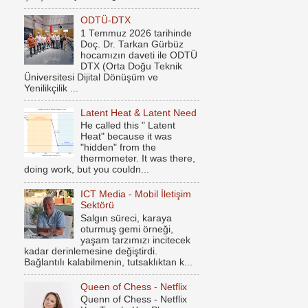
ODTÜ-DTX
1 Temmuz 2026 tarihinde
Doç. Dr. Tarkan Gürbüz
hocamızın daveti ile ODTÜ
DTX (Orta Doğu Teknik
Üniversitesi Dijital Dönüşüm ve
Yenilikçilik ...
Latent Heat & Latent Need
He called this " Latent
Heat" because it was
"hidden" from the
thermometer. It was there,
doing work, but you couldn...
ICT Media - Mobil İletişim
Sektörü
Salgın süreci, karaya
oturmuş gemi örneği,
yaşam tarzımızı incitecek
kadar derinlemesine değiştirdi.
Bağlantılı kalabilmenin, tutsaklıktan k...
Queen of Chess - Netflix
Quenn of Chess - Netflix