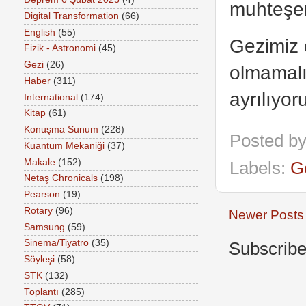
muhteşem
Digital Transformation
(66)
English
(55)
Gezimiz 
Fizik - Astronomi
(45)
Gezi
(26)
olmamalı
Haber
(311)
ayrılıyor
International
(174)
Kitap
(61)
Konuşma Sunum
(228)
Posted b
Kuantum Mekaniği
(37)
Makale
(152)
Labels:
G
Netaş Chronicals
(198)
Pearson
(19)
Rotary
(96)
Newer Posts
Samsung
(59)
Sinema/Tiyatro
(35)
Subscribe
Söyleşi
(58)
STK
(132)
Toplantı
(285)