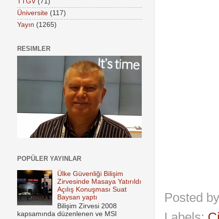
TTGV
(71)
Üniversite
(117)
Yayın
(1265)
RESIMLER
POPÜLER YAYINLAR
Ülke Güvenliği Bilişim
Zirvesinde Masaya Yatırıldı
Açılış Konuşması Suat
Posted b
Baysan yaptı
Bilişim Zirvesi 2008
Labels:
C
kapsamında düzenlenen ve MSI