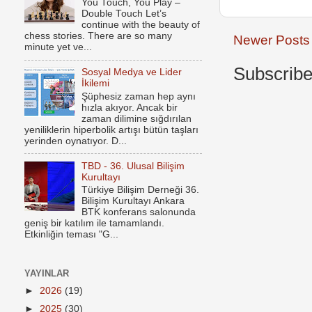
You Touch, You Play –
Double Touch Let’s
continue with the beauty of
chess stories. There are so many
Newer Posts
minute yet ve...
Subscribe
Sosyal Medya ve Lider
İkilemi
Şüphesiz zaman hep aynı
hızla akıyor. Ancak bir
zaman dilimine sığdırılan
yeniliklerin hiperbolik artışı bütün taşları
yerinden oynatıyor. D...
TBD - 36. Ulusal Bilişim
Kurultayı
Türkiye Bilişim Derneği 36.
Bilişim Kurultayı Ankara
BTK konferans salonunda
geniş bir katılım ile tamamlandı.
Etkinliğin teması "G...
YAYINLAR
►
2026
(19)
►
2025
(30)