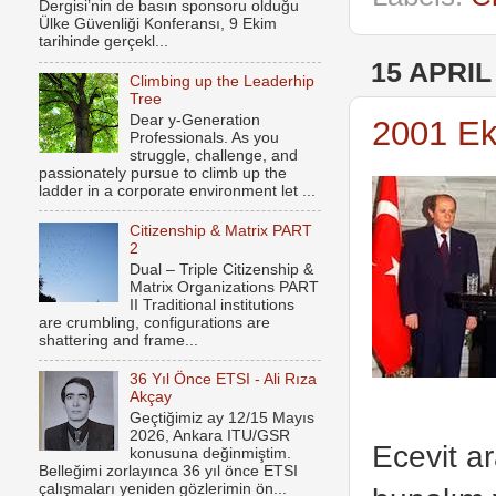
Dergisi’nin de basın sponsoru olduğu
Ülke Güvenliği Konferansı, 9 Ekim
tarihinde gerçekl...
15 APRIL
Climbing up the Leaderhip
Tree
Dear y-Generation
2001 Ek
Professionals. As you
struggle, challenge, and
passionately pursue to climb up the
ladder in a corporate environment let ...
Citizenship & Matrix PART
2
Dual – Triple Citizenship &
Matrix Organizations PART
II Traditional institutions
are crumbling, configurations are
shattering and frame...
36 Yıl Önce ETSI - Ali Rıza
Akçay
Geçtiğimiz ay 12/15 Mayıs
2026, Ankara ITU/GSR
Ecevit a
konusuna değinmiştim.
Belleğimi zorlayınca 36 yıl önce ETSI
çalışmaları yeniden gözlerimin ön...