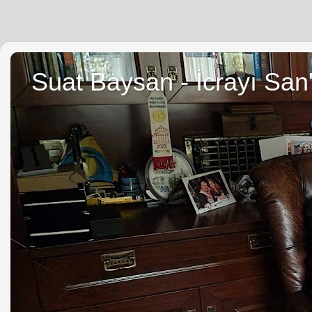
Suat Baysan - İcrayı San'