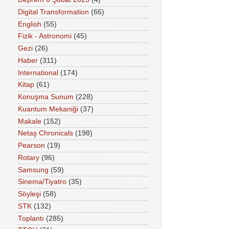
Digital Transformation
(66)
English
(55)
Fizik - Astronomi
(45)
Gezi
(26)
Haber
(311)
International
(174)
Kitap
(61)
Konuşma Sunum
(228)
Kuantum Mekaniği
(37)
Makale
(152)
Netaş Chronicals
(198)
Pearson
(19)
Rotary
(96)
Samsung
(59)
Sinema/Tiyatro
(35)
Söyleşi
(58)
STK
(132)
Toplantı
(285)