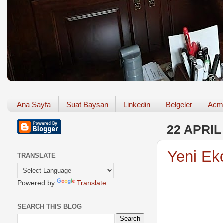
Ana Sayfa
Suat Baysan
Linkedin
Belgeler
Acm
22 APRIL
Yeni Ek
TRANSLATE
Powered by
Translate
SEARCH THIS BLOG