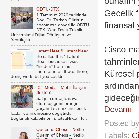
bunalım 
ODTÜ-DTX
Gecelik f
1 Temmuz 2026 tarihinde
Doç. Dr. Tarkan Gürbüz
finansal
hocamızın daveti ile ODTÜ
DTX (Orta Doğu Teknik
Üniversitesi Dijital Dönüşüm ve
Yenilikçilik ...
Cisco mal
Latent Heat & Latent Need
He called this " Latent
tahminle
Heat" because it was
"hidden" from the
Küresel p
thermometer. It was there,
doing work, but you couldn...
ardından
ICT Media - Mobil İletişim
Sektörü
gideceğin
Salgın süreci, karaya
oturmuş gemi örneği,
Devamı
yaşam tarzımızı incitecek
kadar derinlemesine değiştirdi.
Bağlantılı kalabilmenin, tutsaklıktan k...
Posted b
Queen of Chess - Netflix
Labels:
C
Quenn of Chess - Netflix