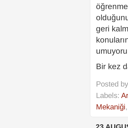
öğrenmey
olduğunu
geri kal
konuların
umuyoru
Bir kez d
Posted b
Labels:
Ar
Mekaniği
23 AUGU