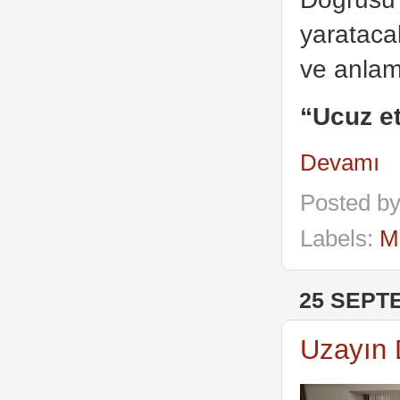
yaratacak
ve anlam
“Ucuz et
Devamı
Posted b
Labels:
M
25 SEPT
Uzayın D