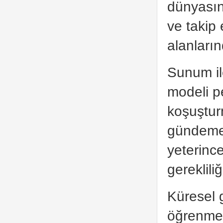
dünyasın
ve takip
alanların
Sunum ile
modeli p
koşuştur
gündeme 
yeterince
gerekliliğ
Küresel 
öğrenmey