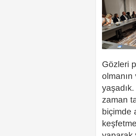
Gözleri p
olmanın 
yaşadık.
zaman ta
biçimde a
keşfetme
yaparak 