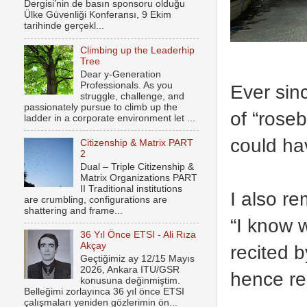
Dergisi’nin de basın sponsoru olduğu
Ülke Güvenliği Konferansı, 9 Ekim
tarihinde gerçekl...
Climbing up the Leaderhip
Tree
Dear y-Generation
Professionals. As you
Ever sinc
struggle, challenge, and
passionately pursue to climb up the
of “roseb
ladder in a corporate environment let ...
could ha
Citizenship & Matrix PART
2
Dual – Triple Citizenship &
Matrix Organizations PART
II Traditional institutions
I also re
are crumbling, configurations are
shattering and frame...
“I know w
36 Yıl Önce ETSI - Ali Rıza
Akçay
recited 
Geçtiğimiz ay 12/15 Mayıs
2026, Ankara ITU/GSR
hence re
konusuna değinmiştim.
Belleğimi zorlayınca 36 yıl önce ETSI
çalışmaları yeniden gözlerimin ön...