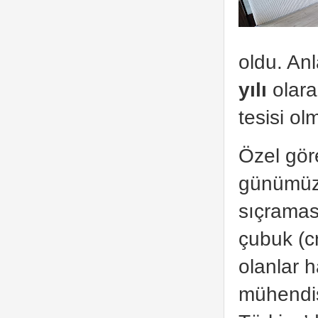
oldu. Anl
yılı
olara
tesisi ol
Özel gör
günümüz 
sıçramas
çubuk (c
olanlar 
mühendisl