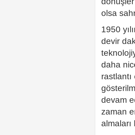
dönüşler
olsa sah
1950 yıl
devir da
teknoloj
daha nic
rastlant
gösterilm
devam ed
zaman en 
almaları 