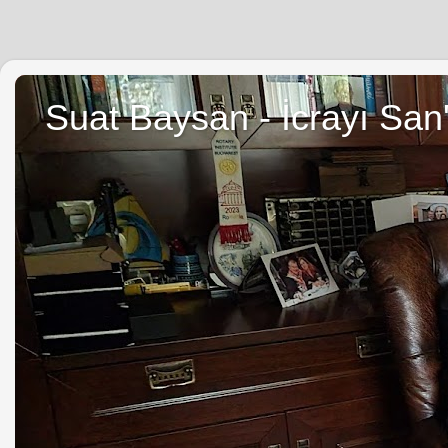
Suat Baysan - İcrayı San'