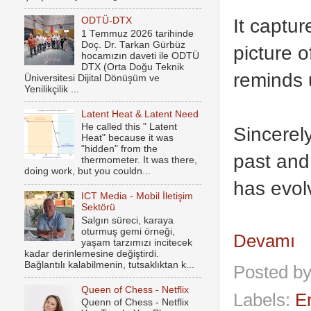
It captu
ODTÜ-DTX
1 Temmuz 2026 tarihinde
Doç. Dr. Tarkan Gürbüz
picture o
hocamızın daveti ile ODTÜ
DTX (Orta Doğu Teknik
reminds 
Üniversitesi Dijital Dönüşüm ve
Yenilikçilik ...
Latent Heat & Latent Need
He called this " Latent
Sincerel
Heat" because it was
"hidden" from the
past and
thermometer. It was there,
doing work, but you couldn...
has evol
ICT Media - Mobil İletişim
Sektörü
Salgın süreci, karaya
oturmuş gemi örneği,
Devamı
yaşam tarzımızı incitecek
kadar derinlemesine değiştirdi.
Bağlantılı kalabilmenin, tutsaklıktan k...
Posted b
Queen of Chess - Netflix
Labels:
E
Quenn of Chess - Netflix