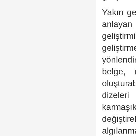
Yakın g
anlayan 
gelişti
geliştir
yönlendi
belge, 
oluştura
dizeleri
karmaşı
değişti
algılanm