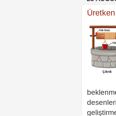
Üretken
beklenme
desenler
geliştirm