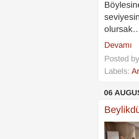
Böylesin
seviyesi
olursak
Devamı
Posted b
Labels:
Ar
06 AUGU
Beylikd