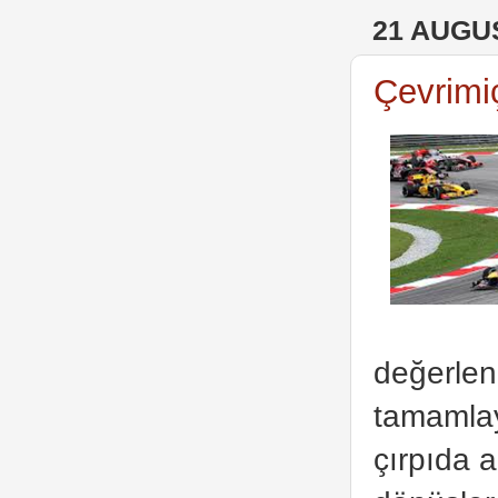
21 AUGU
Çevrimiç
değerlend
tamamlay
çırpıda a