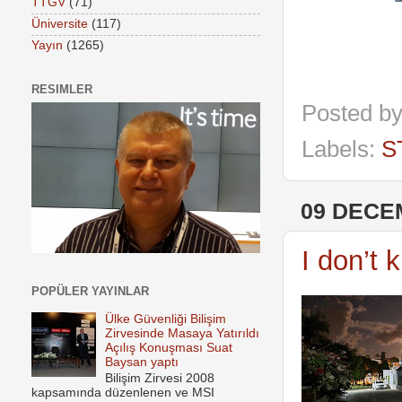
TTGV
(71)
Üniversite
(117)
Yayın
(1265)
RESIMLER
Posted b
Labels:
S
09 DECE
I don’t 
POPÜLER YAYINLAR
Ülke Güvenliği Bilişim
Zirvesinde Masaya Yatırıldı
Açılış Konuşması Suat
Baysan yaptı
Bilişim Zirvesi 2008
kapsamında düzenlenen ve MSI