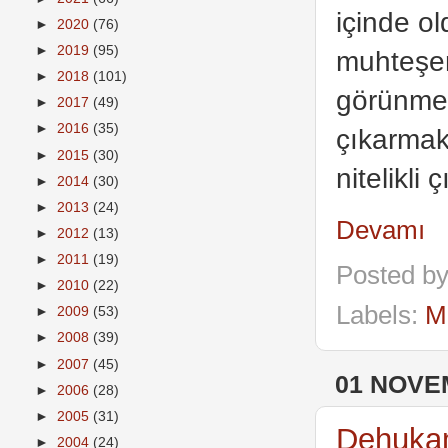
içinde o
►
2020
(76)
►
2019
(95)
muhteşem
►
2018
(101)
görünmekt
►
2017
(49)
►
2016
(35)
çıkarmak
►
2015
(30)
nitelikli
►
2014
(30)
►
2013
(24)
Devamı
►
2012
(13)
►
2011
(19)
Posted b
►
2010
(22)
Labels:
M
►
2009
(53)
►
2008
(39)
►
2007
(45)
01 NOVE
►
2006
(28)
►
2005
(31)
Dehuk
►
2004
(24)