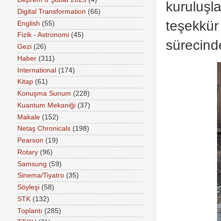
kuruluşl
Digital Transformation
(66)
teşekkür
English
(55)
Fizik - Astronomi
(45)
sürecind
Gezi
(26)
Haber
(311)
International
(174)
Kitap
(61)
Konuşma Sunum
(228)
Kuantum Mekaniği
(37)
Makale
(152)
Netaş Chronicals
(198)
Pearson
(19)
Rotary
(96)
Samsung
(59)
Sinema/Tiyatro
(35)
Söyleşi
(58)
STK
(132)
Toplantı
(285)