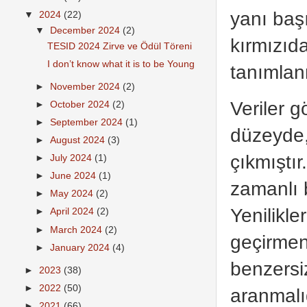
yanı baş
▼
2024
(22)
▼
December 2024
(2)
kırmızıd
TESID 2024 Zirve ve Ödül Töreni
I don’t know what it is to be Young
tanımlan
►
November 2024
(2)
Veriler g
►
October 2024
(2)
►
September 2024
(1)
düzeyde,
►
August 2024
(3)
çıkmıştır
►
July 2024
(1)
►
June 2024
(1)
zamanlı b
►
May 2024
(2)
Yenilikl
►
April 2024
(2)
►
March 2024
(2)
geçirmen
►
January 2024
(4)
benzersi
►
2023
(38)
►
2022
(50)
aranmalı
►
2021
(66)