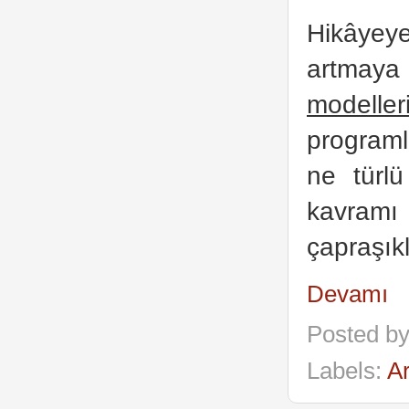
Hikâyeye
artmaya 
modeller
programl
ne türl
kavramı
çapraşık
Devamı
Posted b
Labels:
Ar