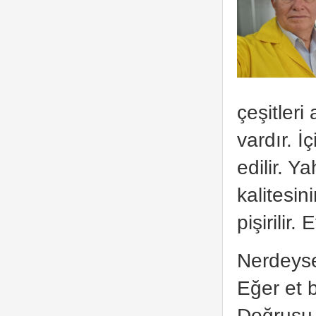
çeşitleri
vardır. İ
edilir. Y
kalitesin
pişirilir
Nerdeyse 
Eğer et 
Doğrusu 