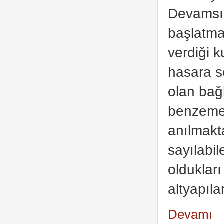
Devamsız
başlatma
verdiği k
hasara s
olan bağl
benzemek
anılmakta
sayılabil
olduklar
altyapıla
Devamı