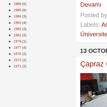
Devamı
►
1986
(5)
►
1985
(6)
Posted b
►
1984
(3)
►
1983
(4)
Labels:
Ar
►
1982
(3)
Üniversit
►
1981
(2)
►
1979
(1)
►
1977
(4)
13 OCTO
►
1976
(2)
►
1972
(2)
Çapraz 
►
1971
(2)