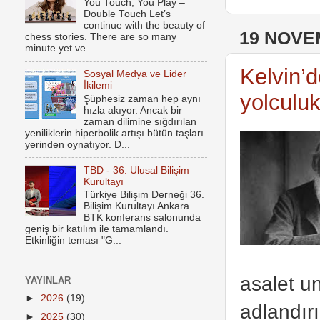
You Touch, You Play –
Double Touch Let’s
continue with the beauty of
19 NOVE
chess stories. There are so many
minute yet ve...
Kelvin’
Sosyal Medya ve Lider
İkilemi
yolculuk
Şüphesiz zaman hep aynı
hızla akıyor. Ancak bir
zaman dilimine sığdırılan
yeniliklerin hiperbolik artışı bütün taşları
yerinden oynatıyor. D...
TBD - 36. Ulusal Bilişim
Kurultayı
Türkiye Bilişim Derneği 36.
Bilişim Kurultayı Ankara
BTK konferans salonunda
geniş bir katılım ile tamamlandı.
Etkinliğin teması "G...
asalet u
YAYINLAR
►
2026
(19)
adlandırı
►
2025
(30)