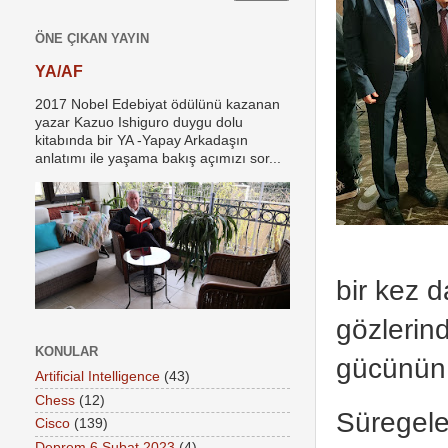
ÖNE ÇIKAN YAYIN
YA/AF
2017 Nobel Edebiyat ödülünü kazanan
yazar Kazuo Ishiguro duygu dolu
kitabında bir YA -Yapay Arkadaşın
anlatımı ile yaşama bakış açımızı sor...
bir kez d
gözlerind
KONULAR
gücünün 
Artificial Intelligence
(43)
Chess
(12)
Süregelen
Cisco
(139)
Deprem 6 Şubat 2023
(4)