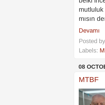
belki in
mutluluk 
mısın de
Devamı
Posted b
Labels:
M
08 OCTO
MTBF