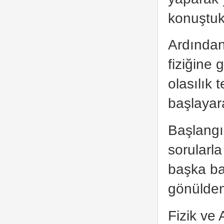
konuştuk
Ardından
fiziğine 
olasılık 
başlayar
Başlangı
sorularla
başka ba
gönülden
Fizik ve