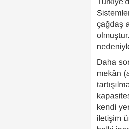
Türkiye’
Sistemler
çağdaş a
olmuştur
nedeniyl
Daha sonr
mekân (an
tartışıl
kapasite
kendi yer
iletişim 