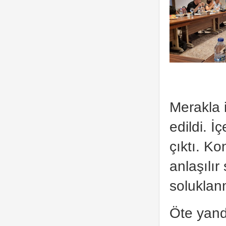
Merakla i
edildi. 
çıktı. Ko
anlaşılı
soluklanm
Öte yand