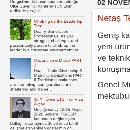
02 NOVE
Dergisi’nin de basın sponsoru olduğu
Ülke Güvenliği Konferansı, 9 Ekim
tarihinde gerçekl...
Netaş Te
Climbing up the Leaderhip
Tree
Dear y-Generation
Geniş kat
Professionals. As you
struggle, challenge, and
yeni ürü
passionately pursue to climb up the
ladder in a corporate environment let ...
ve teknik
Citizenship & Matrix PART
2
konuşmala
Dual – Triple Citizenship &
Matrix Organizations PART
II Traditional institutions
Genel 
are crumbling, configurations are
shattering and frame...
mektubun
36 Yıl Önce ETSI - Ali Rıza
Akçay
Geçtiğimiz ay 12/15 Mayıs
2026, Ankara ITU/GSR
konusuna değinmiştim.
Belleğimi zorlayınca 36 yıl önce ETSI
çalışmaları yeniden gözlerimin ön...