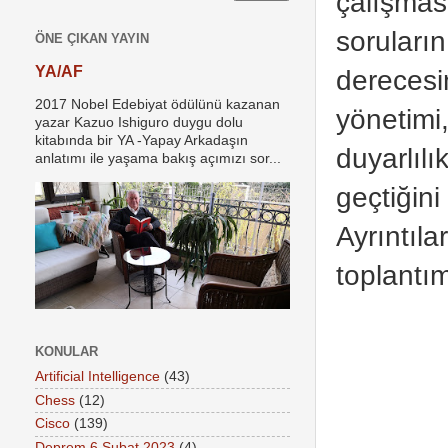
çalışmas
soruları
ÖNE ÇIKAN YAYIN
YA/AF
derecesi
2017 Nobel Edebiyat ödülünü kazanan
yönetimi
yazar Kazuo Ishiguro duygu dolu
kitabında bir YA -Yapay Arkadaşın
duyarlı
anlatımı ile yaşama bakış açımızı sor...
geçtiğin
Ayrıntı
toplantı
KONULAR
Artificial Intelligence
(43)
Chess
(12)
Cisco
(139)
Deprem 6 Şubat 2023
(4)