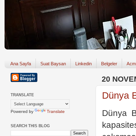
Ana Sayfa
Suat Baysan
Linkedin
Belgeler
Acm
20 NOVE
Dünya B
TRANSLATE
Dünya B
Powered by
Translate
kapasit
SEARCH THIS BLOG