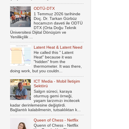
ODTÜ-DTX
1 Temmuz 2026 tarihinde
Doç. Dr. Tarkan Gürbüz
hocamızın daveti ile ODTÜ
DTX (Orta Doğu Teknik
Üniversitesi Dijital Dönüşüm ve
Yenilikçilik ...
Latent Heat & Latent Need
He called this " Latent
Heat" because it was
"hidden" from the
thermometer. It was there,
doing work, but you couldn...
ICT Media - Mobil İletişim
Sektörü
Salgın süreci, karaya
oturmuş gemi örneği,
yaşam tarzımızı incitecek
kadar derinlemesine değiştirdi.
Bağlantılı kalabilmenin, tutsaklıktan k...
Queen of Chess - Netflix
Quenn of Chess - Netflix