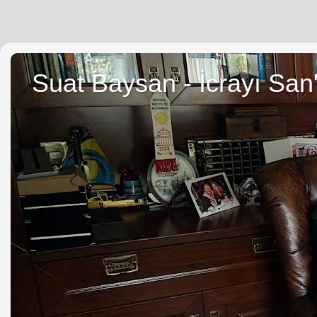
Suat Baysan - İcrayı San'