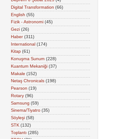
Digital Transformation
(66)
English
(55)
Fizik - Astronomi
(45)
Gezi
(26)
Haber
(311)
International
(174)
Kitap
(61)
Konuşma Sunum
(228)
Kuantum Mekaniği
(37)
Makale
(152)
Netaş Chronicals
(198)
Pearson
(19)
Rotary
(96)
Samsung
(59)
Sinema/Tiyatro
(35)
Söyleşi
(58)
STK
(132)
Toplantı
(285)