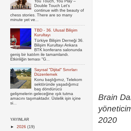
You Touch, You Play –
Double Touch Let’s
continue with the beauty of
chess stories. There are so many
minute yet ve...
TBD - 36. Ulusal Bilişim
Kurultayı
Türkiye Bilişim Derneği 36.
Bilişim Kurultayı Ankara
BTK konferans salonunda
geniş bir katılım ile tamamlandı.
Etkinliğin teması "G...
Sayısal "Dijital" Sınırları
Düzenlemek
Konu başlığımız, Telekom
sektöründe yaşadığımız
baş döndürücü
gelişmelerin geleceğine ışık tutma
Brain Dam
amacını taşımaktadır. Üstelik işin içine
si...
yönetici
2020
YAYINLAR
►
2026
(19)