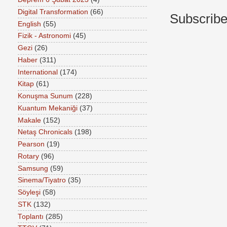
Digital Transformation
(66)
Subscribe
English
(55)
Fizik - Astronomi
(45)
Gezi
(26)
Haber
(311)
International
(174)
Kitap
(61)
Konuşma Sunum
(228)
Kuantum Mekaniği
(37)
Makale
(152)
Netaş Chronicals
(198)
Pearson
(19)
Rotary
(96)
Samsung
(59)
Sinema/Tiyatro
(35)
Söyleşi
(58)
STK
(132)
Toplantı
(285)