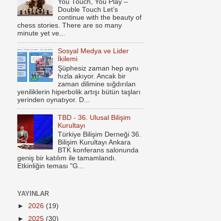
You Touch, You Play –
Double Touch Let’s
continue with the beauty of
chess stories. There are so many
minute yet ve...
Sosyal Medya ve Lider
İkilemi
Şüphesiz zaman hep aynı
hızla akıyor. Ancak bir
zaman dilimine sığdırılan
yeniliklerin hiperbolik artışı bütün taşları
yerinden oynatıyor. D...
TBD - 36. Ulusal Bilişim
Kurultayı
Türkiye Bilişim Derneği 36.
Bilişim Kurultayı Ankara
BTK konferans salonunda
geniş bir katılım ile tamamlandı.
Etkinliğin teması "G...
YAYINLAR
►
2026
(19)
►
2025
(30)