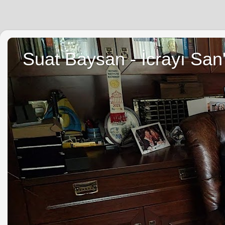
Suat Baysan - İcrayı San'