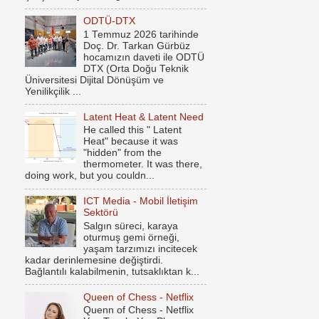
ODTÜ-DTX
1 Temmuz 2026 tarihinde
Doç. Dr. Tarkan Gürbüz
hocamızın daveti ile ODTÜ
DTX (Orta Doğu Teknik
Üniversitesi Dijital Dönüşüm ve
Yenilikçilik ...
Latent Heat & Latent Need
He called this " Latent
Heat" because it was
"hidden" from the
thermometer. It was there,
doing work, but you couldn...
ICT Media - Mobil İletişim
Sektörü
Salgın süreci, karaya
oturmuş gemi örneği,
yaşam tarzımızı incitecek
kadar derinlemesine değiştirdi.
Bağlantılı kalabilmenin, tutsaklıktan k...
Queen of Chess - Netflix
Quenn of Chess - Netflix