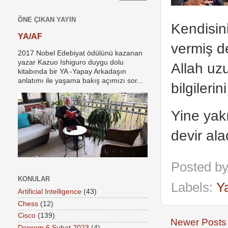
ÖNE ÇIKAN YAYIN
Kendisin
YA/AF
vermiş d
2017 Nobel Edebiyat ödülünü kazanan
yazar Kazuo Ishiguro duygu dolu
Allah uz
kitabında bir YA -Yapay Arkadaşın
anlatımı ile yaşama bakış açımızı sor...
bilgiler
Yine yak
devir al
Posted b
KONULAR
Labels:
Y
Artificial Intelligence
(43)
Chess
(12)
Cisco
(139)
Newer Posts
Deprem 6 Şubat 2023
(4)