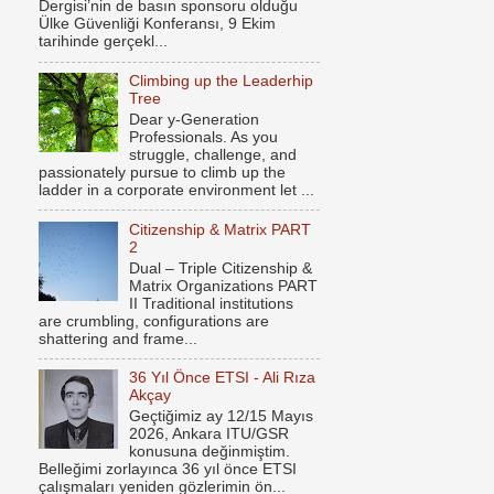
Dergisi’nin de basın sponsoru olduğu
Ülke Güvenliği Konferansı, 9 Ekim
tarihinde gerçekl...
Climbing up the Leaderhip
Tree
Dear y-Generation
Professionals. As you
struggle, challenge, and
passionately pursue to climb up the
ladder in a corporate environment let ...
Citizenship & Matrix PART
2
Dual – Triple Citizenship &
Matrix Organizations PART
II Traditional institutions
are crumbling, configurations are
shattering and frame...
36 Yıl Önce ETSI - Ali Rıza
Akçay
Geçtiğimiz ay 12/15 Mayıs
2026, Ankara ITU/GSR
konusuna değinmiştim.
Belleğimi zorlayınca 36 yıl önce ETSI
çalışmaları yeniden gözlerimin ön...