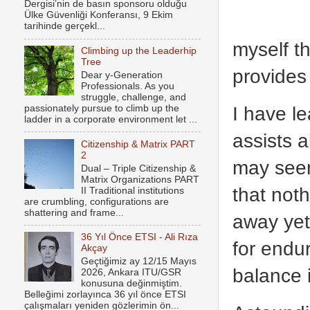
Dergisi’nin de basın sponsoru olduğu
Ülke Güvenliği Konferansı, 9 Ekim
tarihinde gerçekl...
myself t
Climbing up the Leaderhip
Tree
provides
Dear y-Generation
Professionals. As you
struggle, challenge, and
I have le
passionately pursue to climb up the
ladder in a corporate environment let ...
assists a
Citizenship & Matrix PART
2
may seem
Dual – Triple Citizenship &
Matrix Organizations PART
that not
II Traditional institutions
are crumbling, configurations are
shattering and frame...
away yet 
36 Yıl Önce ETSI - Ali Rıza
for endu
Akçay
Geçtiğimiz ay 12/15 Mayıs
balance i
2026, Ankara ITU/GSR
konusuna değinmiştim.
Belleğimi zorlayınca 36 yıl önce ETSI
çalışmaları yeniden gözlerimin ön...