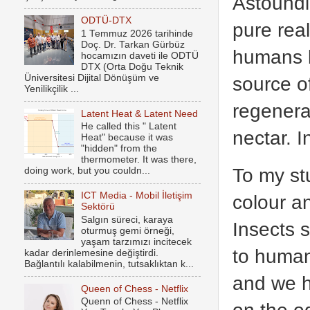
Astoundi
ODTÜ-DTX
pure real
1 Temmuz 2026 tarihinde
Doç. Dr. Tarkan Gürbüz
humans bu
hocamızın daveti ile ODTÜ
DTX (Orta Doğu Teknik
Üniversitesi Dijital Dönüşüm ve
source of
Yenilikçilik ...
regenerat
Latent Heat & Latent Need
He called this " Latent
nectar. I
Heat" because it was
"hidden" from the
thermometer. It was there,
To my st
doing work, but you couldn...
ICT Media - Mobil İletişim
colour an
Sektörü
Salgın süreci, karaya
Insects s
oturmuş gemi örneği,
yaşam tarzımızı incitecek
to human
kadar derinlemesine değiştirdi.
Bağlantılı kalabilmenin, tutsaklıktan k...
and we h
Queen of Chess - Netflix
Quenn of Chess - Netflix
on the o