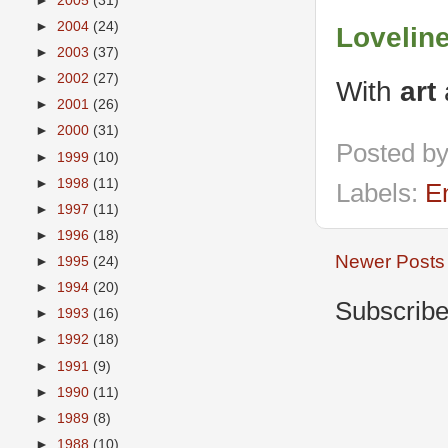
►
2005
(31)
►
2004
(24)
Lovelin
►
2003
(37)
►
2002
(27)
With
art
a
►
2001
(26)
►
2000
(31)
Posted b
►
1999
(10)
►
1998
(11)
Labels:
E
►
1997
(11)
►
1996
(18)
Newer Posts
►
1995
(24)
►
1994
(20)
Subscribe
►
1993
(16)
►
1992
(18)
►
1991
(9)
►
1990
(11)
►
1989
(8)
►
1988
(10)