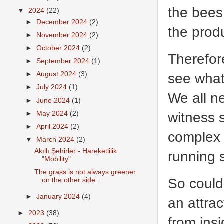
the bees 
▼
2024
(22)
►
December 2024
(2)
the produ
►
November 2024
(2)
►
October 2024
(2)
Therefor
►
September 2024
(1)
see what 
►
August 2024
(3)
►
July 2024
(1)
We all n
►
June 2024
(1)
witness s
►
May 2024
(2)
►
April 2024
(2)
complex 
▼
March 2024
(2)
Akıllı Şehirler - Hareketlilik
running 
"Mobility"
The grass is not always greener
So could 
on the other side ...
►
January 2024
(4)
an attrac
►
2023
(38)
from ins