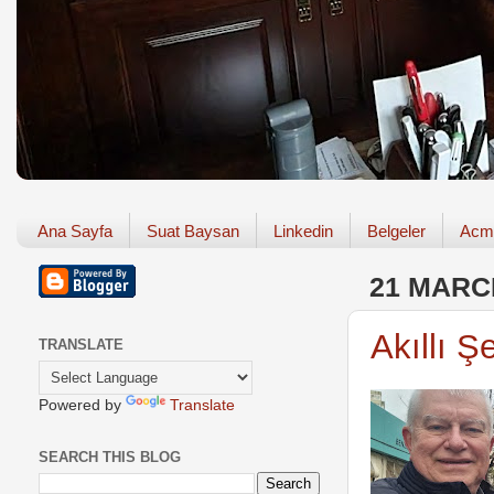
Ana Sayfa
Suat Baysan
Linkedin
Belgeler
Acm
21 MARC
Akıllı Şe
TRANSLATE
Powered by
Translate
SEARCH THIS BLOG