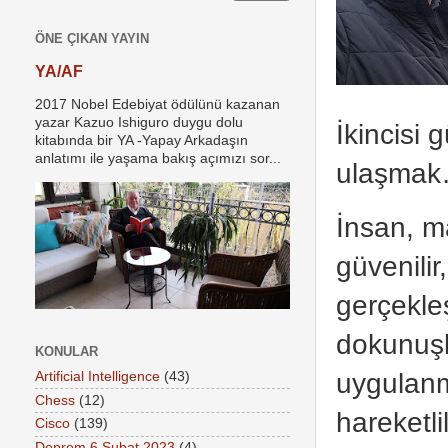
ÖNE ÇIKAN YAYIN
YA/AF
2017 Nobel Edebiyat ödülünü kazanan
yazar Kazuo Ishiguro duygu dolu
İkincisi 
kitabında bir YA -Yapay Arkadaşın
anlatımı ile yaşama bakış açımızı sor...
ulaşma
İnsan, ma
güvenilir
gerçekle
dokunuşla
KONULAR
uygulanm
Artificial Intelligence
(43)
Chess
(12)
hareketli
Cisco
(139)
Deprem 6 Şubat 2023
(4)