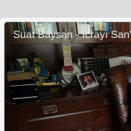
Suat Baysan - İcrayı San'