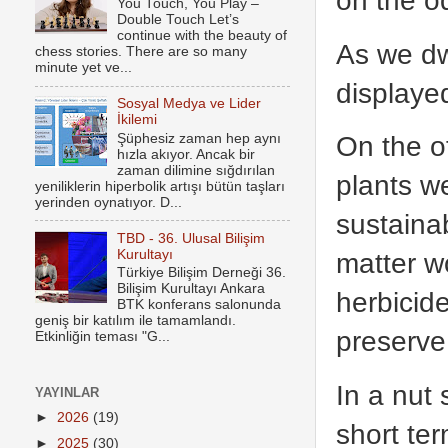
You Touch, You Play –
Double Touch Let’s
continue with the beauty of
As we dw
chess stories. There are so many
minute yet ve...
displayed
Sosyal Medya ve Lider
İkilemi
On the o
Şüphesiz zaman hep aynı
hızla akıyor. Ancak bir
zaman dilimine sığdırılan
plants w
yeniliklerin hiperbolik artışı bütün taşları
yerinden oynatıyor. D...
sustaina
TBD - 36. Ulusal Bilişim
Kurultayı
matter wo
Türkiye Bilişim Derneği 36.
Bilişim Kurultayı Ankara
herbicide
BTK konferans salonunda
geniş bir katılım ile tamamlandı.
preserve
Etkinliğin teması "G...
In a nut
YAYINLAR
►
2026
(19)
short ter
►
2025
(30)