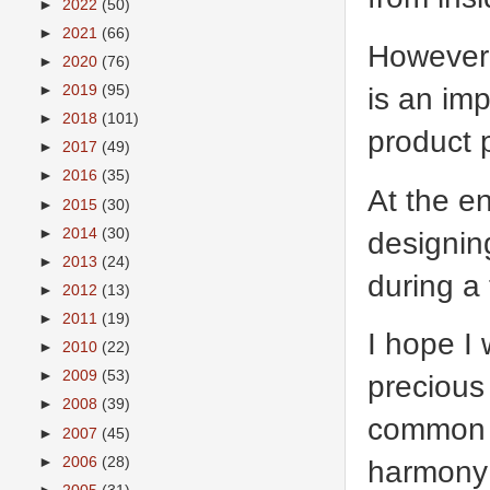
►
2022
(50)
►
2021
(66)
However 
►
2020
(76)
is an imp
►
2019
(95)
►
2018
(101)
product p
►
2017
(49)
►
2016
(35)
At the e
►
2015
(30)
designin
►
2014
(30)
►
2013
(24)
during a
►
2012
(13)
►
2011
(19)
I hope I 
►
2010
(22)
►
2009
(53)
precious
►
2008
(39)
common p
►
2007
(45)
►
2006
(28)
harmony 