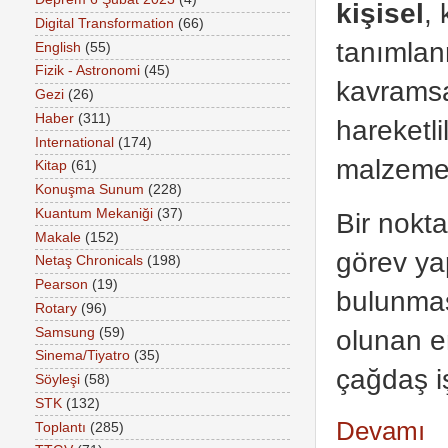
kişisel
, 
Digital Transformation
(66)
tanımlanm
English
(55)
Fizik - Astronomi
(45)
kavramsa
Gezi
(26)
Haber
(311)
hareketli
International
(174)
malzemel
Kitap
(61)
Konuşma Sunum
(228)
Kuantum Mekaniği
(37)
Bir nokt
Makale
(152)
görev ya
Netaş Chronicals
(198)
Pearson
(19)
bulunmas
Rotary
(96)
olunan
en
Samsung
(59)
Sinema/Tiyatro
(35)
çağdaş iş
Söyleşi
(58)
STK
(132)
Devamı
Toplantı
(285)