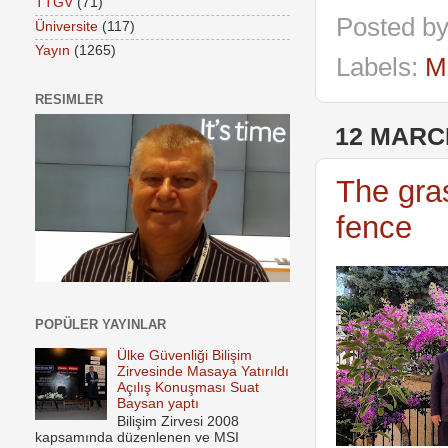
TTGV
(71)
Posted b
Üniversite
(117)
Yayın
(1265)
Labels:
M
RESIMLER
12 MARC
The gras
fence
POPÜLER YAYINLAR
Ülke Güvenliği Bilişim
Zirvesinde Masaya Yatırıldı
Açılış Konuşması Suat
Baysan yaptı
Bilişim Zirvesi 2008
kapsamında düzenlenen ve MSI