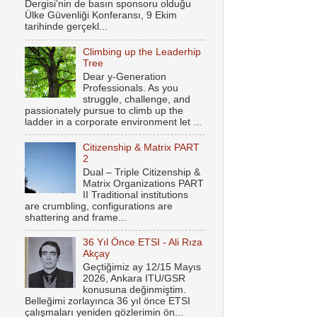
Dergisi’nin de basın sponsoru olduğu
Ülke Güvenliği Konferansı, 9 Ekim
tarihinde gerçekl...
Climbing up the Leaderhip
Tree
Dear y-Generation
Professionals. As you
struggle, challenge, and
passionately pursue to climb up the
ladder in a corporate environment let ...
Citizenship & Matrix PART
2
Dual – Triple Citizenship &
Matrix Organizations PART
II Traditional institutions
are crumbling, configurations are
shattering and frame...
36 Yıl Önce ETSI - Ali Rıza
Akçay
Geçtiğimiz ay 12/15 Mayıs
2026, Ankara ITU/GSR
konusuna değinmiştim.
Belleğimi zorlayınca 36 yıl önce ETSI
çalışmaları yeniden gözlerimin ön...