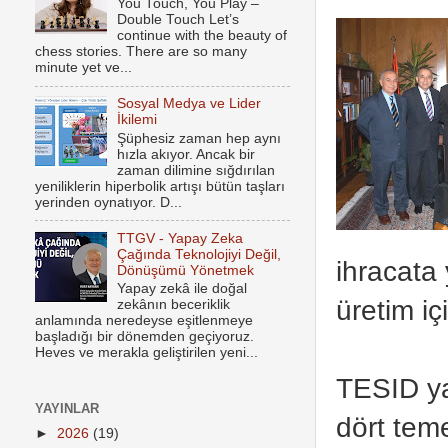
You Touch, You Play –
Double Touch Let’s
continue with the beauty of
chess stories. There are so many
minute yet ve...
Sosyal Medya ve Lider
İkilemi
Şüphesiz zaman hep aynı
hızla akıyor. Ancak bir
zaman dilimine sığdırılan
yeniliklerin hiperbolik artışı bütün taşları
yerinden oynatıyor. D...
TTGV - Yapay Zeka
Çağında Teknolojiyi Değil,
ihracata 
Dönüşümü Yönetmek
Yapay zekâ ile doğal
üretim iç
zekânın beceriklik
anlamında neredeyse eşitlenmeye
başladığı bir dönemden geçiyoruz.
Heves ve merakla geliştirilen yeni...
TESID ya
YAYINLAR
dört teme
►
2026
(19)