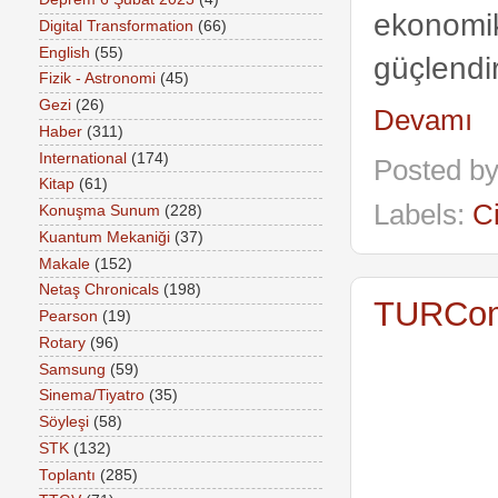
ekonomik
Digital Transformation
(66)
English
(55)
güçlendir
Fizik - Astronomi
(45)
Gezi
(26)
Devamı
Haber
(311)
International
(174)
Posted b
Kitap
(61)
Labels:
C
Konuşma Sunum
(228)
Kuantum Mekaniği
(37)
Makale
(152)
Netaş Chronicals
(198)
TURCom
Pearson
(19)
Rotary
(96)
Samsung
(59)
Sinema/Tiyatro
(35)
Söyleşi
(58)
STK
(132)
Toplantı
(285)