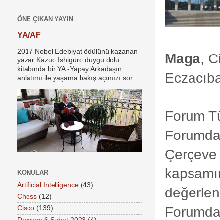
ÖNE ÇIKAN YAYIN
YA/AF
2017 Nobel Edebiyat ödülünü kazanan
Maga
, 
yazar Kazuo Ishiguro duygu dolu
kitabında bir YA -Yapay Arkadaşın
Eczacıb
anlatımı ile yaşama bakış açımızı sor...
Forum Tür
Forumda,
Çerçeve
kapsamı
KONULAR
Artificial Intelligence
(43)
değerlend
Chess
(12)
Forumda 
Cisco
(139)
Deprem 6 Şubat 2023
(4)