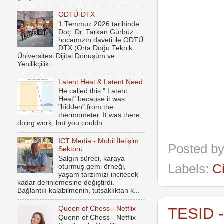
ODTÜ-DTX
1 Temmuz 2026 tarihinde
Doç. Dr. Tarkan Gürbüz
hocamızın daveti ile ODTÜ
DTX (Orta Doğu Teknik
Üniversitesi Dijital Dönüşüm ve
Yenilikçilik ...
Latent Heat & Latent Need
He called this " Latent
Heat" because it was
"hidden" from the
thermometer. It was there,
doing work, but you couldn...
ICT Media - Mobil İletişim
Posted b
Sektörü
Salgın süreci, karaya
Labels:
C
oturmuş gemi örneği,
yaşam tarzımızı incitecek
kadar derinlemesine değiştirdi.
Bağlantılı kalabilmenin, tutsaklıktan k...
Queen of Chess - Netflix
TESID -
Quenn of Chess - Netflix