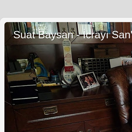
Suat Baysan - İcrayı San'