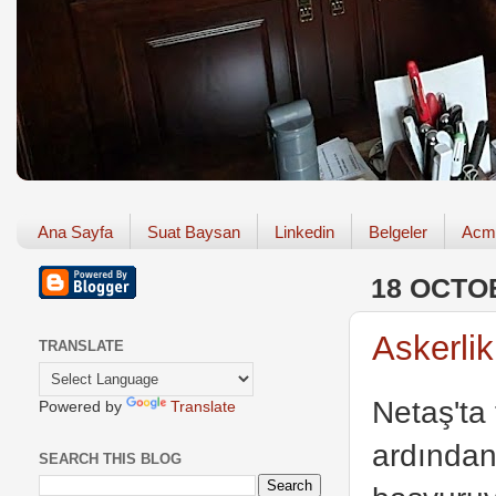
Ana Sayfa
Suat Baysan
Linkedin
Belgeler
Acm
18 OCTO
Askerli
TRANSLATE
Netaş'ta
Powered by
Translate
ardından
SEARCH THIS BLOG