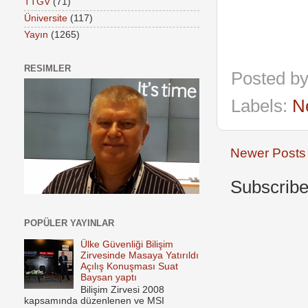
TTGV
(71)
Üniversite
(117)
Yayın
(1265)
RESIMLER
Posted b
Labels:
N
Newer Posts
Subscribe
POPÜLER YAYINLAR
Ülke Güvenliği Bilişim
Zirvesinde Masaya Yatırıldı
Açılış Konuşması Suat
Baysan yaptı
Bilişim Zirvesi 2008
kapsamında düzenlenen ve MSI