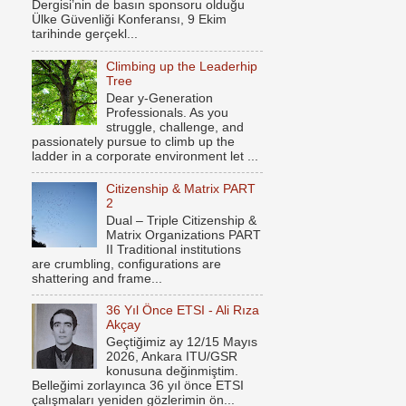
Dergisi’nin de basın sponsoru olduğu
Ülke Güvenliği Konferansı, 9 Ekim
tarihinde gerçekl...
Climbing up the Leaderhip
Tree
Dear y-Generation
Professionals. As you
struggle, challenge, and
passionately pursue to climb up the
ladder in a corporate environment let ...
Citizenship & Matrix PART
2
Dual – Triple Citizenship &
Matrix Organizations PART
II Traditional institutions
are crumbling, configurations are
shattering and frame...
36 Yıl Önce ETSI - Ali Rıza
Akçay
Geçtiğimiz ay 12/15 Mayıs
2026, Ankara ITU/GSR
konusuna değinmiştim.
Belleğimi zorlayınca 36 yıl önce ETSI
çalışmaları yeniden gözlerimin ön...