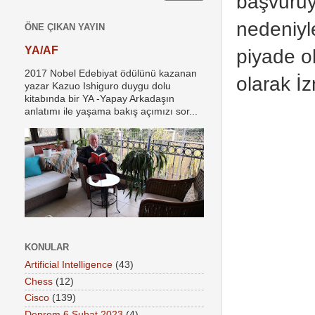
başvuruy
nedeniyl
ÖNE ÇIKAN YAYIN
YA/AF
piyade o
2017 Nobel Edebiyat ödülünü kazanan
olarak İ
yazar Kazuo Ishiguro duygu dolu
kitabında bir YA -Yapay Arkadaşın
anlatımı ile yaşama bakış açımızı sor...
KONULAR
Artificial Intelligence
(43)
Chess
(12)
Cisco
(139)
Deprem 6 Şubat 2023
(4)