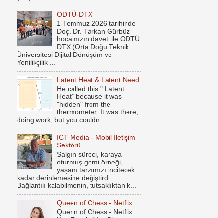
ODTÜ-DTX
1 Temmuz 2026 tarihinde
Doç. Dr. Tarkan Gürbüz
hocamızın daveti ile ODTÜ
DTX (Orta Doğu Teknik
Üniversitesi Dijital Dönüşüm ve
Yenilikçilik ...
Latent Heat & Latent Need
He called this " Latent
Heat" because it was
"hidden" from the
thermometer. It was there,
doing work, but you couldn...
ICT Media - Mobil İletişim
Sektörü
Salgın süreci, karaya
oturmuş gemi örneği,
yaşam tarzımızı incitecek
kadar derinlemesine değiştirdi.
Bağlantılı kalabilmenin, tutsaklıktan k...
Queen of Chess - Netflix
Quenn of Chess - Netflix