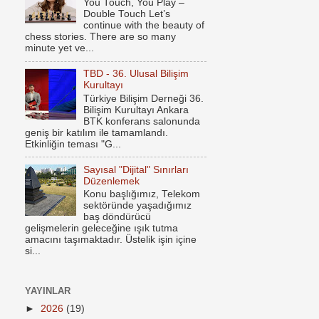
You Touch, You Play –
Double Touch Let’s
continue with the beauty of
chess stories. There are so many
minute yet ve...
TBD - 36. Ulusal Bilişim
Kurultayı
Türkiye Bilişim Derneği 36.
Bilişim Kurultayı Ankara
BTK konferans salonunda
geniş bir katılım ile tamamlandı.
Etkinliğin teması "G...
Sayısal "Dijital" Sınırları
Düzenlemek
Konu başlığımız, Telekom
sektöründe yaşadığımız
baş döndürücü
gelişmelerin geleceğine ışık tutma
amacını taşımaktadır. Üstelik işin içine
si...
YAYINLAR
►
2026
(19)