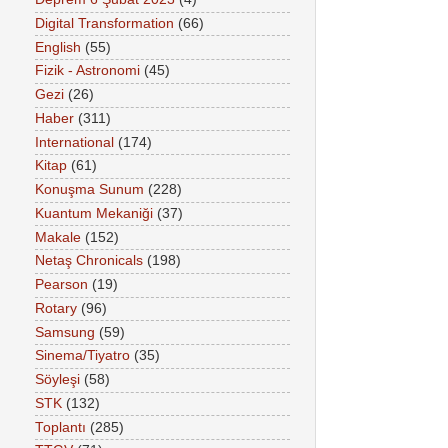
Digital Transformation
(66)
English
(55)
Fizik - Astronomi
(45)
Gezi
(26)
Haber
(311)
International
(174)
Kitap
(61)
Konuşma Sunum
(228)
Kuantum Mekaniği
(37)
Makale
(152)
Netaş Chronicals
(198)
Pearson
(19)
Rotary
(96)
Samsung
(59)
Sinema/Tiyatro
(35)
Söyleşi
(58)
STK
(132)
Toplantı
(285)