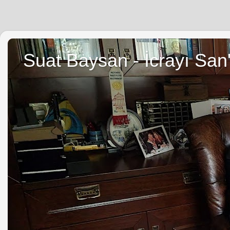
Suat Baysan - İcrayı San'