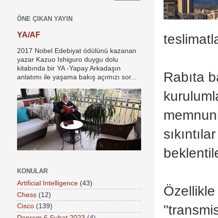
ÖNE ÇIKAN YAYIN
YA/AF
teslimatla
2017 Nobel Edebiyat ödülünü kazanan
yazar Kazuo Ishiguro duygu dolu
kitabında bir YA -Yapay Arkadaşın
Rabıta ba
anlatımı ile yaşama bakış açımızı sor...
kuruluml
memnuni
sıkıntıla
beklentil
KONULAR
Artificial Intelligence
(43)
Özellikle
Chess
(12)
"transmi
Cisco
(139)
Deprem 6 Şubat 2023
(4)