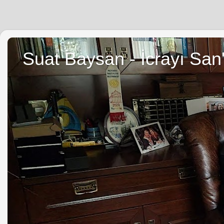
Suat Baysan - İcrayı San'