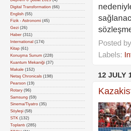
nedeniyl
Digital Transformation
(66)
English
(55)
sağlanaca
Fizik - Astronomi
(45)
sözleşme
Gezi
(26)
Haber
(311)
Posted b
International
(174)
Kitap
(61)
Labels:
In
Konuşma Sunum
(228)
Kuantum Mekaniği
(37)
Makale
(152)
12 JULY 
Netaş Chronicals
(198)
Pearson
(19)
Kazakis
Rotary
(96)
Samsung
(59)
Sinema/Tiyatro
(35)
Söyleşi
(58)
STK
(132)
Toplantı
(285)