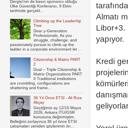
Dergisi’nin de basın sponsoru olduğu
tarafında
Ülke Güvenliği Konferansı, 9 Ekim
tarihinde gerçekl...
Almatı m
Climbing up the Leaderhip
Libor+3.
Tree
Dear y-Generation
Professionals. As you
yapıyor.
struggle, challenge, and
passionately pursue to climb up the
ladder in a corporate environment let ...
Kredi ger
Citizenship & Matrix PART
2
Dual – Triple Citizenship &
projeler
Matrix Organizations PART
II Traditional institutions
kömürleri
are crumbling, configurations are
shattering and frame...
danışman
36 Yıl Önce ETSI - Ali Rıza
Akçay
geliyorlar
Geçtiğimiz ay 12/15 Mayıs
2026, Ankara ITU/GSR
konusuna değinmiştim.
Belleğimi zorlayınca 36 yıl önce ETSI
Yerel ür
çalışmaları yeniden gözlerimin ön...