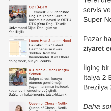
ODTÜ-DTX
servis v
1 Temmuz 2026 tarihinde
Doç. Dr. Tarkan Gürbüz
Super Nod
hocamızın daveti ile ODTÜ
DTX (Orta Doğu Teknik
Üniversitesi Dijital Dönüşüm ve
Yenilikçilik ...
Pazar ha
Latent Heat & Latent Need
He called this " Latent
ziyaret e
Heat" because it was
"hidden" from the
thermometer. It was there,
doing work, but you couldn...
İlginç bi
ICT Media - Mobil İletişim
Sektörü
İtalya 2 
Salgın süreci, karaya
oturmuş gemi örneği,
Brezilya 
yaşam tarzımızı incitecek
kadar derinlemesine değiştirdi.
Bağlantılı kalabilmenin, tutsaklıktan k...
Queen of Chess - Netflix
Daha sonr
Quenn of Chess - Netflix