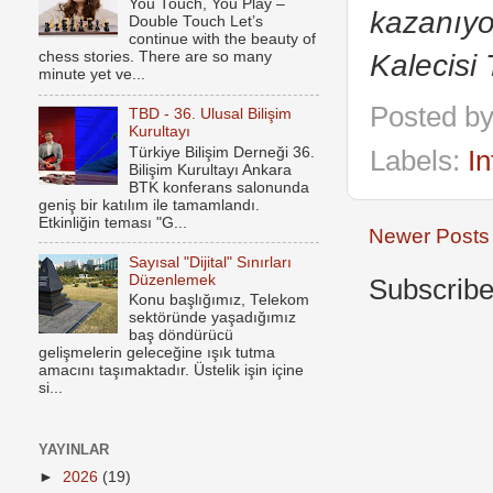
You Touch, You Play –
kazanıyo
Double Touch Let’s
continue with the beauty of
Kalecisi
chess stories. There are so many
minute yet ve...
Posted b
TBD - 36. Ulusal Bilişim
Kurultayı
Türkiye Bilişim Derneği 36.
Labels:
In
Bilişim Kurultayı Ankara
BTK konferans salonunda
geniş bir katılım ile tamamlandı.
Etkinliğin teması "G...
Newer Posts
Sayısal "Dijital" Sınırları
Düzenlemek
Subscribe
Konu başlığımız, Telekom
sektöründe yaşadığımız
baş döndürücü
gelişmelerin geleceğine ışık tutma
amacını taşımaktadır. Üstelik işin içine
si...
YAYINLAR
►
2026
(19)