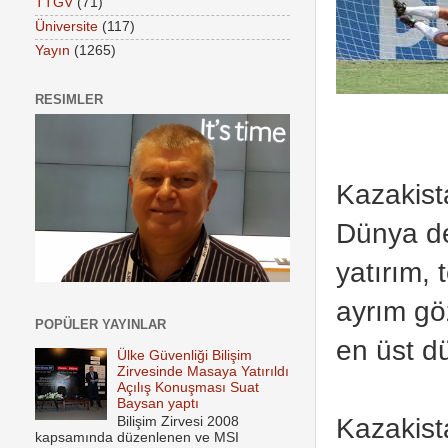
TTGV
(71)
Üniversite
(117)
Yayın
(1265)
RESIMLER
Kazakist
Dünya dev
yatırım,
ayrım gö
POPÜLER YAYINLAR
en üst d
Ülke Güvenliği Bilişim
Zirvesinde Masaya Yatırıldı
Açılış Konuşması Suat
Baysan yaptı
Kazakista
Bilişim Zirvesi 2008
kapsamında düzenlenen ve MSI