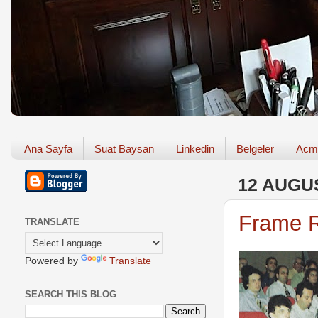
Ana Sayfa
Suat Baysan
Linkedin
Belgeler
Acm
12 AUGU
Frame R
TRANSLATE
Powered by
Translate
SEARCH THIS BLOG