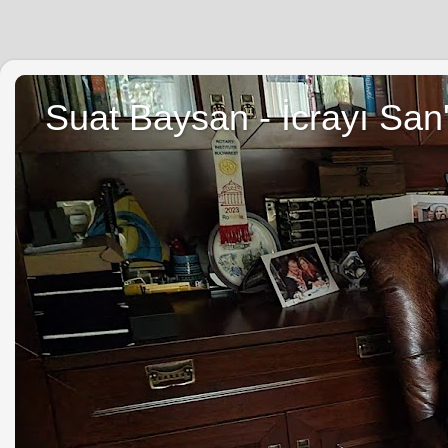
Suat Baysan - İcrayı San'