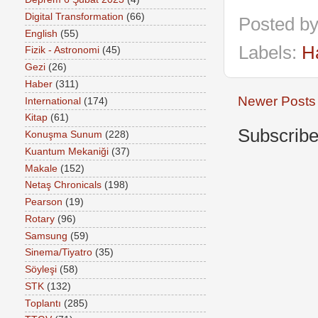
Digital Transformation
(66)
Posted b
English
(55)
Labels:
H
Fizik - Astronomi
(45)
Gezi
(26)
Haber
(311)
Newer Posts
International
(174)
Kitap
(61)
Subscribe
Konuşma Sunum
(228)
Kuantum Mekaniği
(37)
Makale
(152)
Netaş Chronicals
(198)
Pearson
(19)
Rotary
(96)
Samsung
(59)
Sinema/Tiyatro
(35)
Söyleşi
(58)
STK
(132)
Toplantı
(285)