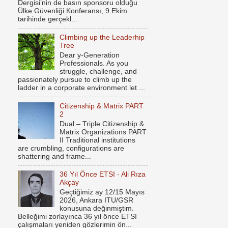
Dergisi’nin de basın sponsoru olduğu
Ülke Güvenliği Konferansı, 9 Ekim
tarihinde gerçekl...
Climbing up the Leaderhip
Tree
Dear y-Generation
Professionals. As you
struggle, challenge, and
passionately pursue to climb up the
ladder in a corporate environment let ...
Citizenship & Matrix PART
2
Dual – Triple Citizenship &
Matrix Organizations PART
II Traditional institutions
are crumbling, configurations are
shattering and frame...
36 Yıl Önce ETSI - Ali Rıza
Akçay
Geçtiğimiz ay 12/15 Mayıs
2026, Ankara ITU/GSR
konusuna değinmiştim.
Belleğimi zorlayınca 36 yıl önce ETSI
çalışmaları yeniden gözlerimin ön...