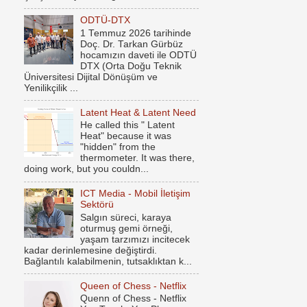
ODTÜ-DTX
1 Temmuz 2026 tarihinde
Doç. Dr. Tarkan Gürbüz
hocamızın daveti ile ODTÜ
DTX (Orta Doğu Teknik
Üniversitesi Dijital Dönüşüm ve
Yenilikçilik ...
Latent Heat & Latent Need
He called this " Latent
Heat" because it was
"hidden" from the
thermometer. It was there,
doing work, but you couldn...
ICT Media - Mobil İletişim
Sektörü
Salgın süreci, karaya
oturmuş gemi örneği,
yaşam tarzımızı incitecek
kadar derinlemesine değiştirdi.
Bağlantılı kalabilmenin, tutsaklıktan k...
Queen of Chess - Netflix
Quenn of Chess - Netflix