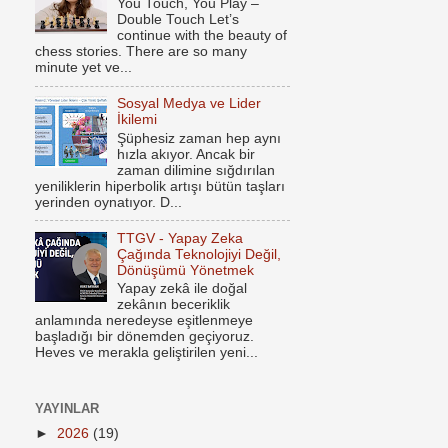
You Touch, You Play –
Double Touch Let’s
continue with the beauty of
chess stories. There are so many
minute yet ve...
Sosyal Medya ve Lider
İkilemi
Şüphesiz zaman hep aynı
hızla akıyor. Ancak bir
zaman dilimine sığdırılan
yeniliklerin hiperbolik artışı bütün taşları
yerinden oynatıyor. D...
TTGV - Yapay Zeka
Çağında Teknolojiyi Değil,
Dönüşümü Yönetmek
Yapay zekâ ile doğal
zekânın beceriklik
anlamında neredeyse eşitlenmeye
başladığı bir dönemden geçiyoruz.
Heves ve merakla geliştirilen yeni...
YAYINLAR
►
2026
(19)