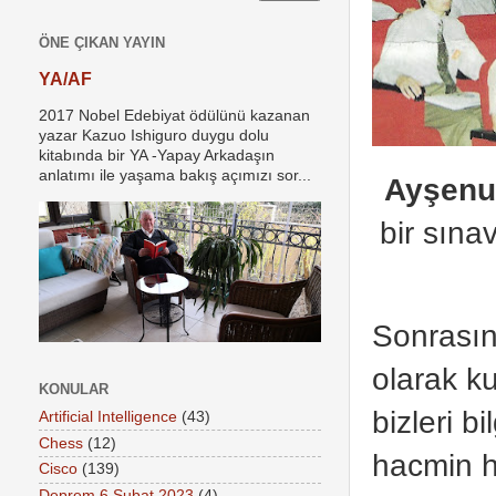
ÖNE ÇIKAN YAYIN
YA/AF
2017 Nobel Edebiyat ödülünü kazanan
yazar Kazuo Ishiguro duygu dolu
kitabında bir YA -Yapay Arkadaşın
anlatımı ile yaşama bakış açımızı sor...
Ayşenu
bir sına
Sonrasın
olarak k
KONULAR
bizleri b
Artificial Intelligence
(43)
Chess
(12)
hacmin h
Cisco
(139)
Deprem 6 Şubat 2023
(4)