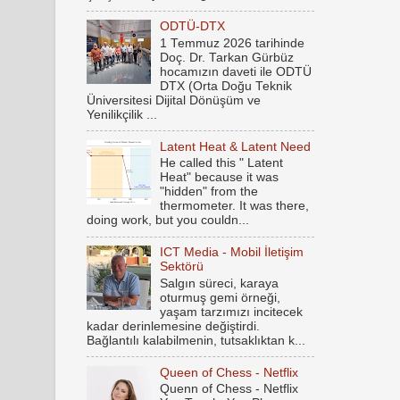
ODTÜ-DTX
1 Temmuz 2026 tarihinde
Doç. Dr. Tarkan Gürbüz
hocamızın daveti ile ODTÜ
DTX (Orta Doğu Teknik
Üniversitesi Dijital Dönüşüm ve
Yenilikçilik ...
Latent Heat & Latent Need
He called this " Latent
Heat" because it was
"hidden" from the
thermometer. It was there,
doing work, but you couldn...
ICT Media - Mobil İletişim
Sektörü
Salgın süreci, karaya
oturmuş gemi örneği,
yaşam tarzımızı incitecek
kadar derinlemesine değiştirdi.
Bağlantılı kalabilmenin, tutsaklıktan k...
Queen of Chess - Netflix
Quenn of Chess - Netflix