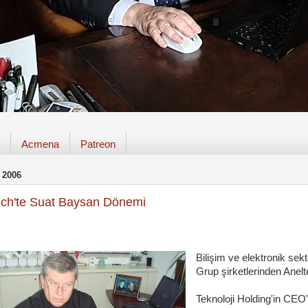
Acmena
Patreon
 2006
ech'te Suat Baysan Dönemi
Bilişim ve elektronik se
Grup şirketlerinden Anelt
Teknoloji Holding'in CE