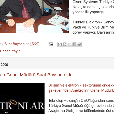
Cisco Systems Türkiye G
Netaş'ta da satış pazarl
yöneticilik yapmıştı.
Türkiye Elektronik Sanay
Vakfı ve Türkiye Bilim Me
görev yapıyor. Baysan'ın 
 by
Suat Baysan
at
15:27
Haber
,
Yayın
 2006
ech Genel Müdürü Suat Baysan oldu
Bilişim ve elektronik sektörünün önde 
şirketlerinden Aneltech’in Genel Müdürlüğ
Teknoloji Holding’in CEO’luğundan son
Türkiye Genel Müdürlüğü görevlerinde 
Araştırma Geliştirme bölümlerinde üst d