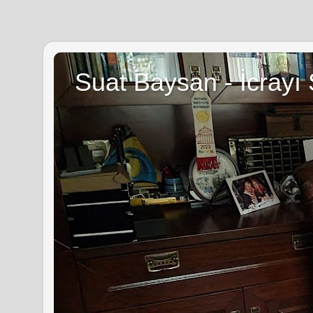
Suat Baysan - İcrayı 