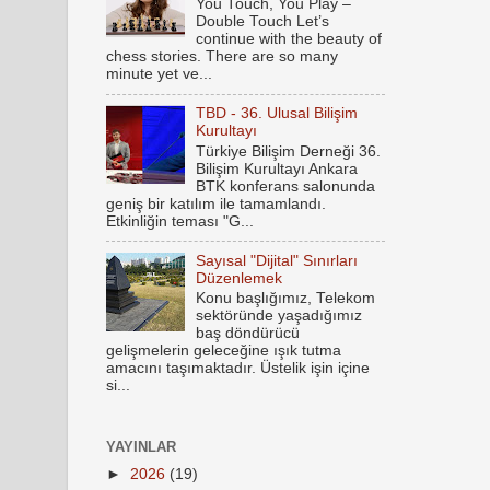
You Touch, You Play –
Double Touch Let’s
continue with the beauty of
chess stories. There are so many
minute yet ve...
TBD - 36. Ulusal Bilişim
Kurultayı
Türkiye Bilişim Derneği 36.
Bilişim Kurultayı Ankara
BTK konferans salonunda
geniş bir katılım ile tamamlandı.
Etkinliğin teması "G...
Sayısal "Dijital" Sınırları
Düzenlemek
Konu başlığımız, Telekom
sektöründe yaşadığımız
baş döndürücü
gelişmelerin geleceğine ışık tutma
amacını taşımaktadır. Üstelik işin içine
si...
YAYINLAR
►
2026
(19)