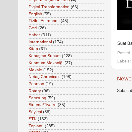
Digital Transformation
(66)
English
(55)
Fizik - Astronomi
(45)
Gezi
(26)
Haber
(311)
International
(174)
Suat Ba
Kitap
(61)
Posted
Konuşma Sunum
(228)
Labels:
Kuantum Mekaniği
(37)
Makale
(152)
Netaş Chronicals
(198)
Newer
Pearson
(19)
Subscri
Rotary
(96)
Samsung
(59)
Sinema/Tiyatro
(35)
Söyleşi
(58)
STK
(132)
Toplantı
(285)