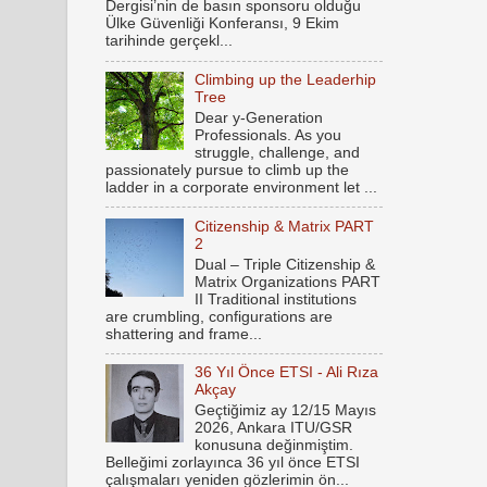
Dergisi’nin de basın sponsoru olduğu
Ülke Güvenliği Konferansı, 9 Ekim
tarihinde gerçekl...
Climbing up the Leaderhip
Tree
Dear y-Generation
Professionals. As you
struggle, challenge, and
passionately pursue to climb up the
ladder in a corporate environment let ...
Citizenship & Matrix PART
2
Dual – Triple Citizenship &
Matrix Organizations PART
II Traditional institutions
are crumbling, configurations are
shattering and frame...
36 Yıl Önce ETSI - Ali Rıza
Akçay
Geçtiğimiz ay 12/15 Mayıs
2026, Ankara ITU/GSR
konusuna değinmiştim.
Belleğimi zorlayınca 36 yıl önce ETSI
çalışmaları yeniden gözlerimin ön...