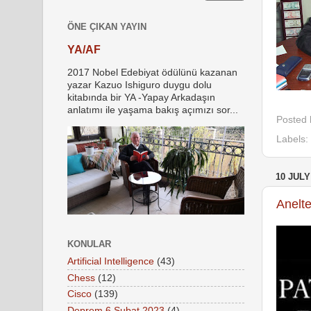
ÖNE ÇIKAN YAYIN
YA/AF
2017 Nobel Edebiyat ödülünü kazanan
yazar Kazuo Ishiguro duygu dolu
kitabında bir YA -Yapay Arkadaşın
anlatımı ile yaşama bakış açımızı sor...
Posted
Labels:
10 JULY
Anelt
KONULAR
Artificial Intelligence
(43)
Chess
(12)
Cisco
(139)
Deprem 6 Şubat 2023
(4)