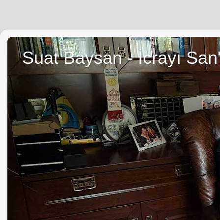
Suat Baysan - İcrayı San'