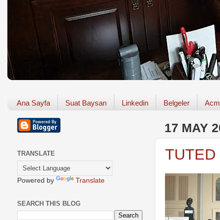
Ana Sayfa
Suat Baysan
Linkedin
Belgeler
Acm
17 MAY 2
TUTED -
TRANSLATE
Powered by
Translate
SEARCH THIS BLOG