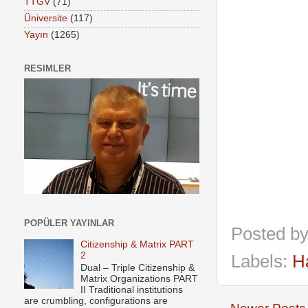
TTGV
(71)
Üniversite
(117)
Yayın
(1265)
RESIMLER
POPÜLER YAYINLAR
Posted b
Citizenship & Matrix PART
2
Labels:
H
Dual – Triple Citizenship &
Matrix Organizations PART
II Traditional institutions
are crumbling, configurations are