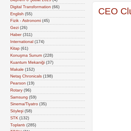
Digital Transformation
(66)
CEO Clu
English
(55)
Fizik - Astronomi
(45)
Gezi
(26)
Haber
(311)
International
(174)
Kitap
(61)
Konuşma Sunum
(228)
Kuantum Mekaniği
(37)
Makale
(152)
Netaş Chronicals
(198)
Pearson
(19)
Rotary
(96)
Samsung
(59)
Sinema/Tiyatro
(35)
Söyleşi
(58)
STK
(132)
Toplantı
(285)