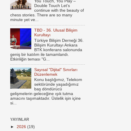
You Touch, You Play –
Double Touch Let’s
continue with the beauty of
chess stories. There are so many
minute yet ve...
TBD - 36. Ulusal Bilişim
Kurultayı
Türkiye Bilişim Derneği 36.
Bilişim Kurultayı Ankara
BTK konferans salonunda
geniş bir katılım ile tamamlandı.
Etkinliğin teması "G...
Sayısal "Dijital" Sınırları
Düzenlemek
Konu başlığımız, Telekom
sektöründe yaşadığımız
baş döndürücü
gelişmelerin geleceğine ışık tutma
amacını taşımaktadır. Üstelik işin içine
si...
YAYINLAR
►
2026
(19)