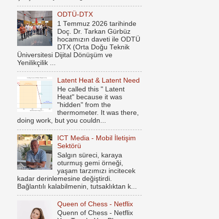
ODTÜ-DTX
1 Temmuz 2026 tarihinde
Doç. Dr. Tarkan Gürbüz
hocamızın daveti ile ODTÜ
DTX (Orta Doğu Teknik
Üniversitesi Dijital Dönüşüm ve
Yenilikçilik ...
Latent Heat & Latent Need
He called this " Latent
Heat" because it was
"hidden" from the
thermometer. It was there,
doing work, but you couldn...
ICT Media - Mobil İletişim
Sektörü
Salgın süreci, karaya
oturmuş gemi örneği,
yaşam tarzımızı incitecek
kadar derinlemesine değiştirdi.
Bağlantılı kalabilmenin, tutsaklıktan k...
Queen of Chess - Netflix
Quenn of Chess - Netflix