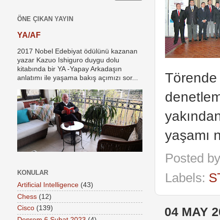
ÖNE ÇIKAN YAYIN
YA/AF
2017 Nobel Edebiyat ödülünü kazanan
yazar Kazuo Ishiguro duygu dolu
kitabında bir YA -Yapay Arkadaşın
Törende 
anlatımı ile yaşama bakış açımızı sor...
denetleme
yakından
yaşamı na
Posted b
KONULAR
Labels:
S
Artificial Intelligence
(43)
Chess
(12)
Cisco
(139)
04 MAY 2
Deprem 6 Şubat 2023
(4)