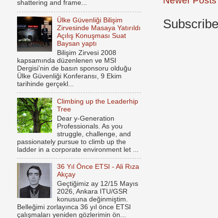
Newer Posts
shattering and frame...
Ülke Güvenliği Bilişim
Subscribe
Zirvesinde Masaya Yatırıldı
Açılış Konuşması Suat
Baysan yaptı
Bilişim Zirvesi 2008
kapsamında düzenlenen ve MSI
Dergisi’nin de basın sponsoru olduğu
Ülke Güvenliği Konferansı, 9 Ekim
tarihinde gerçekl...
Climbing up the Leaderhip
Tree
Dear y-Generation
Professionals. As you
struggle, challenge, and
passionately pursue to climb up the
ladder in a corporate environment let ...
36 Yıl Önce ETSI - Ali Rıza
Akçay
Geçtiğimiz ay 12/15 Mayıs
2026, Ankara ITU/GSR
konusuna değinmiştim.
Belleğimi zorlayınca 36 yıl önce ETSI
çalışmaları yeniden gözlerimin ön...