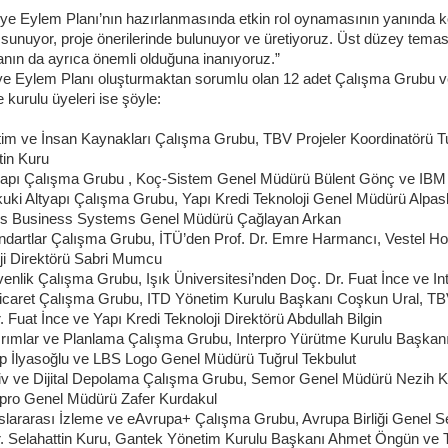
ye Eylem Planı’nın hazırlanmasında etkin rol oynamasının yanında 
 sunuyor, proje önerilerinde bulunuyor ve üretiyoruz. Üst düzey temaslar
nın da ayrıca önemli olduğuna inanıyoruz.”
e Eylem Planı oluşturmaktan sorumlu olan 12 adet Çalışma Grubu v
 kurulu üyeleri ise şöyle:
itim ve İnsan Kaynakları Çalışma Grubu, TBV Projeler Koordinatörü Tu
tin Kuru
tyapı Çalışma Grubu , Koç-Sistem Genel Müdürü Bülent Gönç ve IBM
kuki Altyapı Çalışma Grubu, Yapı Kredi Teknoloji Genel Müdürü Alpas
s Business Systems Genel Müdürü Çağlayan Arkan
andartlar Çalışma Grubu, İTÜ’den Prof. Dr. Emre Harmancı, Vestel Ho
ji Direktörü Sabri Mumcu
venlik Çalışma Grubu, Işık Üniversitesi’nden Doç. Dr. Fuat İnce ve I
Ticaret Çalışma Grubu, ITD Yönetim Kurulu Başkanı Coşkun Ural, TBV
. Fuat İnce ve Yapı Kredi Teknoloji Direktörü Abdullah Bilgin
tırımlar ve Planlama Çalışma Grubu, Interpro Yürütme Kurulu Başka
p İlyasoğlu ve LBS Logo Genel Müdürü Tuğrul Tekbulut
şiv ve Dijital Depolama Çalışma Grubu, Semor Genel Müdürü Nezih 
rpro Genel Müdürü Zafer Kurdakul
uslararası İzleme ve eAvrupa+ Çalışma Grubu, Avrupa Birliği Genel Se
r. Selahattin Kuru, Gantek Yönetim Kurulu Başkanı Ahmet Öngün v