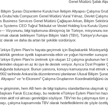
Genel Müdürü Şafak Alp
 Bilişim Şurası Düzenleme Kurulu’nun İletişim Altyapısı Çalışma Gru
a Grubu’nda Compucom Genel Müdürü Vural Yılmaz, Devlet Çalışm
 Business Services Genel Müdürü Çağlayan Arkan, Bilişim Sektörü
s Systems CEO Tuğrul Tekbulut ve Vestel Holding İcra Kurulu Üyesi 
— Vizyonunu, bilgi toplumuna dönüşmüş bir Türkiye, misyonunu ise Tü
ırmak olarak belirleyen Türkiye Bilişim Vakfı (TBV), Türkiye’yi Avrupa B
siz olarak ve daha da artan bir şekilde sürdürüyor.
ürkiye Eylem Planı’nı hayata geçirmek için Başbakanlık Müsteşarlığ
atörlük gerekse üyelik kapsamında etkin ve yoğun hizmetler sunuyor
ürkiye Eylem Planı’nı üretmek için oluşan 12 çalışma grubunun her b
ilerinden oluşan en az iki üye ile destek veriyor. Ayrıca Özel Projel
luğunda bulunuyor. Bunun yanısıra, konuyu kamuoyuna mal etmek ve u
002 tarihinde Ankara’da düzenlenmesi planlanan Ulusal Bilişim Şurası
im Altyapısı” ve “e-Ekonomi” Çalışma Gruplarının Koordinatörlüğünü üsl
e girişiminin, hem AB hem de bilgi toplumu standartlarına ulaşmak 
Başkanı Faruk Eczacıbaşı, bu nedenle eTürkiye Eylem Planı’nın ha
rinin aktif rol alması gerektiğini söylüyor. TBV’nin bu çalışmaya tüm yö
aşı, çalışma kapsamında TBV olarak hedeflediklerini de şöyle özetli