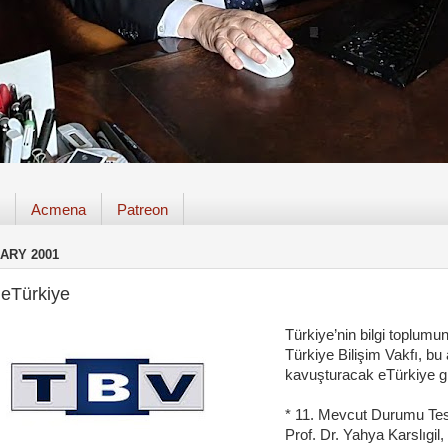
Acmena
Patreon
UARY 2001
 eTürkiye
Türkiye’nin bilgi toplum
Türkiye Bilişim Vakfı, bu 
kavuşturacak eTürkiye gi
* 11. Mevcut Durumu Tesp
Prof. Dr. Yahya Karslıgi