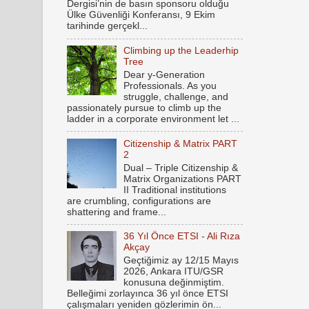
Dergisi’nin de basın sponsoru olduğu
Ülke Güvenliği Konferansı, 9 Ekim
tarihinde gerçekl...
Climbing up the Leaderhip
Tree
Dear y-Generation
Professionals. As you
struggle, challenge, and
passionately pursue to climb up the
ladder in a corporate environment let ...
Citizenship & Matrix PART
2
Dual – Triple Citizenship &
Matrix Organizations PART
II Traditional institutions
are crumbling, configurations are
shattering and frame...
36 Yıl Önce ETSI - Ali Rıza
Akçay
Geçtiğimiz ay 12/15 Mayıs
2026, Ankara ITU/GSR
konusuna değinmiştim.
Belleğimi zorlayınca 36 yıl önce ETSI
çalışmaları yeniden gözlerimin ön...