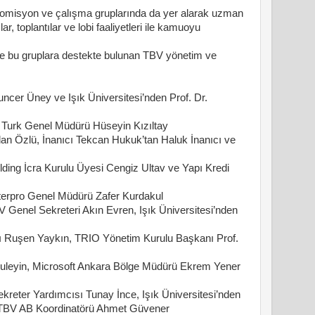
komisyon ve çalışma gruplarında da yer alarak uzman
, toplantılar ve lobi faaliyetleri ile kamuoyu
e bu gruplara destekte bulunan TBV yönetim ve
ncer Üney ve Işık Üniversitesi’nden Prof. Dr.
 Turk Genel Müdürü Hüseyin Kızıltay
lan Özlü, İnanıcı Tekcan Hukuk’tan Haluk İnanıcı ve
lding İcra Kurulu Üyesi Cengiz Ultav ve Yapı Kredi
nterpro Genel Müdürü Zafer Kurdakul
 Genel Sekreteri Akın Evren, Işık Üniversitesi’nden
nı Ruşen Yaykın, TRIO Yönetim Kurulu Başkanı Prof.
Kuleyin, Microsoft Ankara Bölge Müdürü Ekrem Yener
kreter Yardımcısı Tunay İnce, Işık Üniversitesi’nden
e TBV AB Koordinatörü Ahmet Güvener