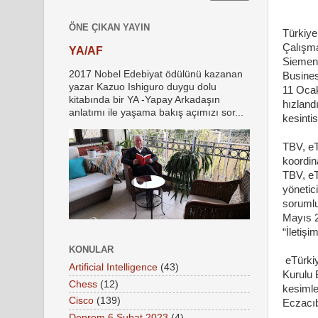
ÖNE ÇIKAN YAYIN
Türkiye
Çalışm
YA/AF
Siemens
2017 Nobel Edebiyat ödülünü kazanan
Busines
yazar Kazuo Ishiguro duygu dolu
11 Ocak
kitabında bir YA -Yapay Arkadaşın
hızland
anlatımı ile yaşama bakış açımızı sor...
kesinti
TBV, eT
koordin
TBV, eT
yönetic
sorumlu
Mayıs 2
“İletiş
KONULAR
eTürkiy
Artificial Intelligence
(43)
Kurulu 
Chess
(12)
kesimle
Cisco
(139)
Eczacıb
Deprem 6 Şubat 2023
(4)