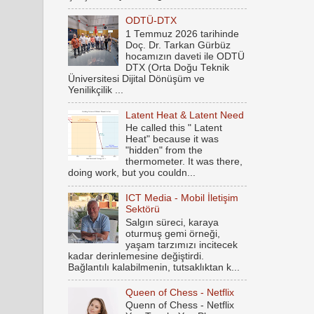
ODTÜ-DTX
1 Temmuz 2026 tarihinde
Doç. Dr. Tarkan Gürbüz
hocamızın daveti ile ODTÜ
DTX (Orta Doğu Teknik
Üniversitesi Dijital Dönüşüm ve
Yenilikçilik ...
Latent Heat & Latent Need
He called this " Latent
Heat" because it was
"hidden" from the
thermometer. It was there,
doing work, but you couldn...
ICT Media - Mobil İletişim
Sektörü
Salgın süreci, karaya
oturmuş gemi örneği,
yaşam tarzımızı incitecek
kadar derinlemesine değiştirdi.
Bağlantılı kalabilmenin, tutsaklıktan k...
Queen of Chess - Netflix
Quenn of Chess - Netflix