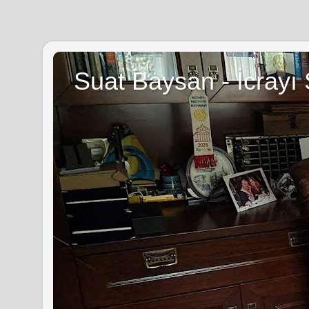
Suat Baysan - İcrayı 