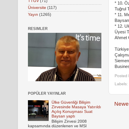
TTGV
(71)
* 10. Ö
Üniversite
(117)
Tuğrul 
Yayın
(1265)
* 11. M
Baysan 
* 12. U
RESIMLER
Üyesi T
Ahmet 
Türkiye
Çalışm
Siemens
Busines
Posted
Labels:
POPÜLER YAYINLAR
Ülke Güvenliği Bilişim
Newer
Zirvesinde Masaya Yatırıldı
Açılış Konuşması Suat
Baysan yaptı
Bilişim Zirvesi 2008
kapsamında düzenlenen ve MSI