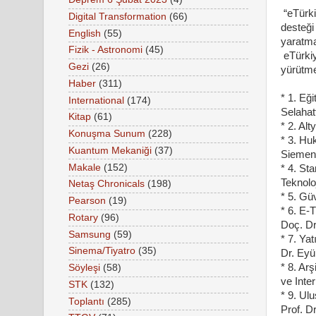
“eTürki
Digital Transformation
(66)
desteği
English
(55)
yaratma
Fizik - Astronomi
(45)
eTürkiy
Gezi
(26)
yürütme
Haber
(311)
* 1. Eğ
International
(174)
Selahat
Kitap
(61)
* 2. Al
Konuşma Sunum
(228)
* 3. Hu
Kuantum Mekaniği
(37)
Siemen
Makale
(152)
* 4. St
Teknolo
Netaş Chronicals
(198)
* 5. Gü
Pearson
(19)
* 6. E-
Rotary
(96)
Doç. Dr
Samsung
(59)
* 7. Ya
Sinema/Tiyatro
(35)
Dr. Eyü
* 8. Ar
Söyleşi
(58)
ve Inte
STK
(132)
* 9. Ul
Toplantı
(285)
Prof. D