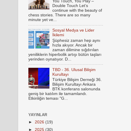
You Touch, You Play –
Double Touch Let’s
continue with the beauty of
chess stories. There are so many
minute yet ve...
Sosyal Medya ve Lider
İkilemi
Şüphesiz zaman hep aynı
hızla akıyor. Ancak bir
zaman dilimine sığdırılan
yeniliklerin hiperbolik artışı bütün taşları
yerinden oynatıyor. D...
TBD - 36. Ulusal Bilişim
Kurultayı
Türkiye Bilişim Derneği 36.
Bilişim Kurultayı Ankara
BTK konferans salonunda
geniş bir katılım ile tamamlandı.
Etkinliğin teması "G...
YAYINLAR
►
2026
(19)
►
2025
(30)