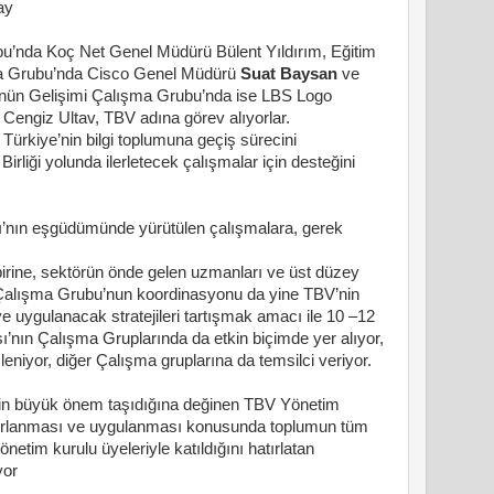
ay
bu’nda Koç Net Genel Müdürü Bülent Yıldırım, Eğitim
a Grubu’nda Cisco Genel Müdürü
Suat Baysan
ve
nün Gelişimi Çalışma Grubu’nda ise LBS Logo
Cengiz Ultav, TBV adına görev alıyorlar.
rkiye’nin bilgi toplumuna geçiş sürecini
irliği yolunda ilerletecek çalışmalar için desteğini
ı’nın eşgüdümünde yürütülen çalışmalara, gerek
.
irine, sektörün önde gelen uzmanları ve üst düzey
er Çalışma Grubu’nun koordinasyonu da yine TBV’nin
ygulanacak stratejileri tartışmak amacı ile 10 –12
’nın Çalışma Gruplarında da etkin biçimde yer alıyor,
eniyor, diğer Çalışma gruplarına da temsilci veriyor.
için büyük önem taşıdığına değinen TBV Yönetim
zırlanması ve uygulanması konusunda toplumun tüm
netim kurulu üyeleriyle katıldığını hatırlatan
yor