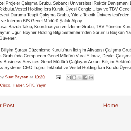
zel Projeler Çalışma Grubu, Sabancı Üniversitesi Rektör Danışmanı
Tekbulut,Vestel Holding İcra Kurulu Üyesi Cengiz Ultav ve TBV Genel
evcut Durumu Tespit Çalışma Grubu, Yıldız Teknik Üniversitesi’nden 
ve Interpro BIS Genel Müdürü Şafak Alpay
lusal Bazda Takip, Koordinasyon ve İzleme Grubu, TBV Yönetim Kur
ayfun Uğur, Boyner Holding Bilgi Sistemleri’nden Sorumlu Başkan Y
Güvener.
 Bilişim Şurası Düzenleme Kurulu’nun İletişim Altyapısı Çalışma Gru
a Grubu’nda Compucom Genel Müdürü Vural Yılmaz, Devlet Çalışma
 Business Services Genel Müdürü Çağlayan Arkan, Bilişim Sektörü
s Systems CEO Tuğrul Tekbulut ve Vestel Holding İcra Kurulu Üyesi 
 by
Suat Baysan
at
10:30
Cisco
,
Haber
,
STK
,
Yayın
 Post
Home