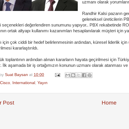
uzmanı olarak yorumlarım
Randhir Kalsi pazarın ge
geleneksel üreticilerin 
ji seçenekleri değerlendiren sunumunu yapıyor.. PBX rekabetinde ROI 
nın ortak altyapı kullanımı kazanımları hesaplanılarak müşteri için ya
ı için çok ciddi bir hedef belirlenmesinin ardından, küresel liderlik iç
rilmesi kararlaştırıldı.
ük toplantının ardından alınan kararların hayata geçirilmesi için Türkiy
r. İlk aşamada bir iş ortağımızın konunun uzmanı olarak atanması ve b
 by
Suat Baysan
at
10:00
Cisco
,
International
,
Yayın
 Post
Home