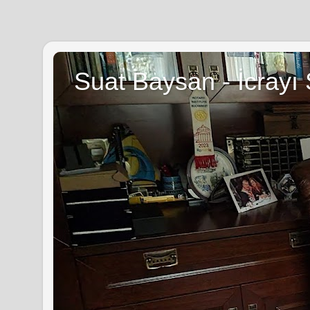
Suat Baysan - İcrayı 