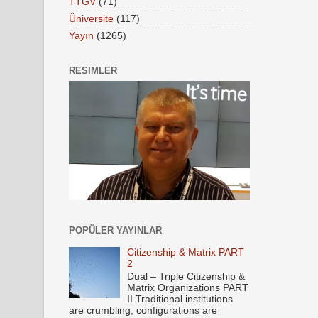
TTGV
(71)
Üniversite
(117)
Yayın
(1265)
RESIMLER
POPÜLER YAYINLAR
Citizenship & Matrix PART
2
Dual – Triple Citizenship &
Matrix Organizations PART
II Traditional institutions
are crumbling, configurations are