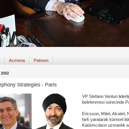
Acmena
Patreon
 2002
ephony Strategies - Paris
VP Stefano Venturi liderli
belirlenmesi sürecinde Pa
Ericsson, Mitel, Alcatel, 
fark yaratarak küresel lid
Katılımcıların uzmanlık a