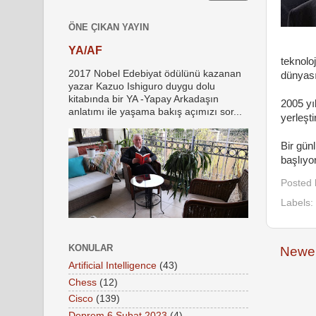
ÖNE ÇIKAN YAYIN
YA/AF
teknolo
2017 Nobel Edebiyat ödülünü kazanan
dünyası
yazar Kazuo Ishiguro duygu dolu
kitabında bir YA -Yapay Arkadaşın
2005 yıl
anlatımı ile yaşama bakış açımızı sor...
yerleşti
Bir günl
başlıyo
Posted
Labels:
KONULAR
Newer
Artificial Intelligence
(43)
Chess
(12)
Cisco
(139)
Deprem 6 Şubat 2023
(4)