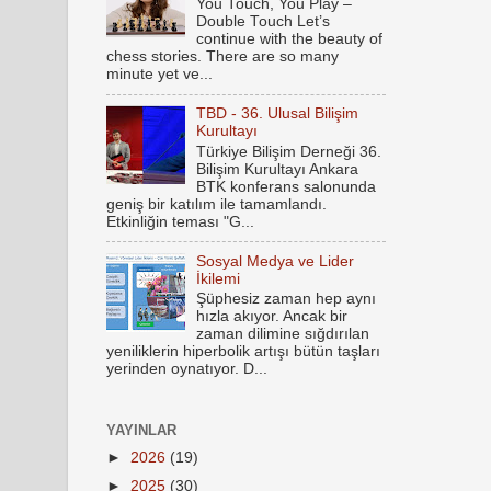
You Touch, You Play –
Double Touch Let’s
continue with the beauty of
chess stories. There are so many
minute yet ve...
TBD - 36. Ulusal Bilişim
Kurultayı
Türkiye Bilişim Derneği 36.
Bilişim Kurultayı Ankara
BTK konferans salonunda
geniş bir katılım ile tamamlandı.
Etkinliğin teması "G...
Sosyal Medya ve Lider
İkilemi
Şüphesiz zaman hep aynı
hızla akıyor. Ancak bir
zaman dilimine sığdırılan
yeniliklerin hiperbolik artışı bütün taşları
yerinden oynatıyor. D...
YAYINLAR
►
2026
(19)
►
2025
(30)