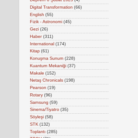
Digital Transformation
(66)
English
(55)
Fizik - Astronomi
(45)
Gezi
(26)
Haber
(311)
International
(174)
Kitap
(61)
Konuşma Sunum
(228)
Kuantum Mekaniği
(37)
Makale
(152)
Netaş Chronicals
(198)
Pearson
(19)
Rotary
(96)
Samsung
(59)
Sinema/Tiyatro
(35)
Söyleşi
(58)
STK
(132)
Toplantı
(285)