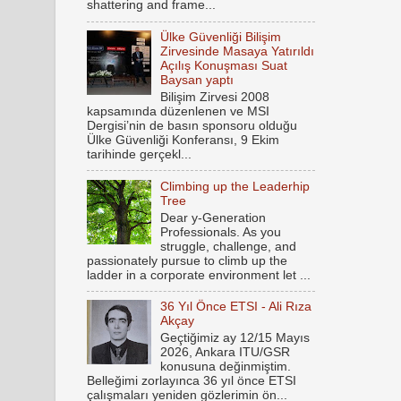
shattering and frame...
Ülke Güvenliği Bilişim
Zirvesinde Masaya Yatırıldı
Açılış Konuşması Suat
Baysan yaptı
Bilişim Zirvesi 2008
kapsamında düzenlenen ve MSI
Dergisi’nin de basın sponsoru olduğu
Ülke Güvenliği Konferansı, 9 Ekim
tarihinde gerçekl...
Climbing up the Leaderhip
Tree
Dear y-Generation
Professionals. As you
struggle, challenge, and
passionately pursue to climb up the
ladder in a corporate environment let ...
36 Yıl Önce ETSI - Ali Rıza
Akçay
Geçtiğimiz ay 12/15 Mayıs
2026, Ankara ITU/GSR
konusuna değinmiştim.
Belleğimi zorlayınca 36 yıl önce ETSI
çalışmaları yeniden gözlerimin ön...