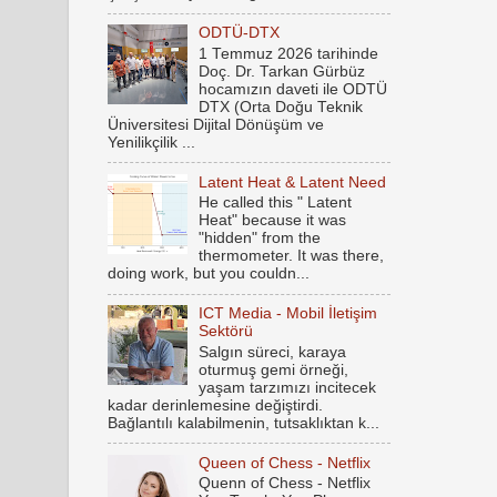
ODTÜ-DTX
1 Temmuz 2026 tarihinde
Doç. Dr. Tarkan Gürbüz
hocamızın daveti ile ODTÜ
DTX (Orta Doğu Teknik
Üniversitesi Dijital Dönüşüm ve
Yenilikçilik ...
Latent Heat & Latent Need
He called this " Latent
Heat" because it was
"hidden" from the
thermometer. It was there,
doing work, but you couldn...
ICT Media - Mobil İletişim
Sektörü
Salgın süreci, karaya
oturmuş gemi örneği,
yaşam tarzımızı incitecek
kadar derinlemesine değiştirdi.
Bağlantılı kalabilmenin, tutsaklıktan k...
Queen of Chess - Netflix
Quenn of Chess - Netflix