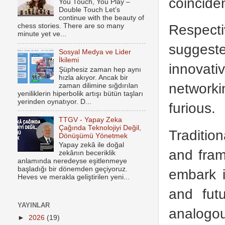
coinciden
You Touch, You Play –
Double Touch Let’s
continue with the beauty of
Respect
chess stories. There are so many
minute yet ve...
suggeste
Sosyal Medya ve Lider
İkilemi
innovati
Şüphesiz zaman hep aynı
hızla akıyor. Ancak bir
networki
zaman dilimine sığdırılan
yeniliklerin hiperbolik artışı bütün taşları
yerinden oynatıyor. D...
furious.
TTGV - Yapay Zeka
Çağında Teknolojiyi Değil,
Tradition
Dönüşümü Yönetmek
Yapay zekâ ile doğal
and fram
zekânın beceriklik
anlamında neredeyse eşitlenmeye
başladığı bir dönemden geçiyoruz.
embark i
Heves ve merakla geliştirilen yeni...
and futu
YAYINLAR
analogou
►
2026
(19)