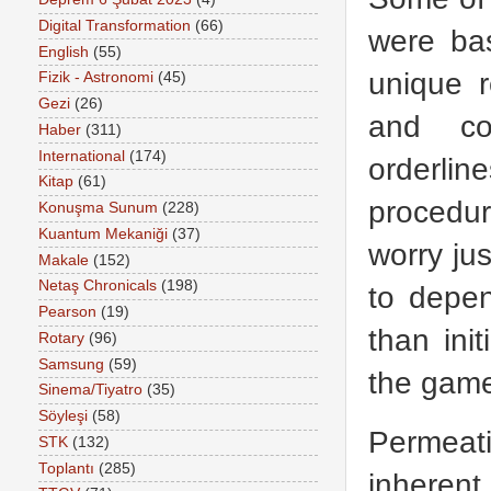
Digital Transformation
(66)
were ba
English
(55)
unique r
Fizik - Astronomi
(45)
Gezi
(26)
and com
Haber
(311)
International
(174)
orderlin
Kitap
(61)
procedur
Konuşma Sunum
(228)
Kuantum Mekaniği
(37)
worry ju
Makale
(152)
Netaş Chronicals
(198)
to depen
Pearson
(19)
than ini
Rotary
(96)
Samsung
(59)
the gam
Sinema/Tiyatro
(35)
Söyleşi
(58)
Permeat
STK
(132)
Toplantı
(285)
inherent