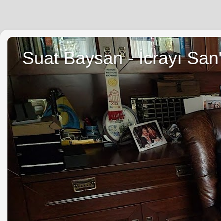
Suat Baysan - İcrayı San'