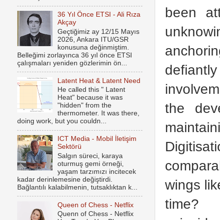
been at
36 Yıl Önce ETSI - Ali Rıza
Akçay
unknowin
Geçtiğimiz ay 12/15 Mayıs
2026, Ankara ITU/GSR
anchorin
konusuna değinmiştim.
Belleğimi zorlayınca 36 yıl önce ETSI
çalışmaları yeniden gözlerimin ön...
defiantl
Latent Heat & Latent Need
involvem
He called this " Latent
Heat" because it was
the dev
"hidden" from the
thermometer. It was there,
doing work, but you couldn...
maintai
ICT Media - Mobil İletişim
Digitisa
Sektörü
Salgın süreci, karaya
compara
oturmuş gemi örneği,
yaşam tarzımızı incitecek
kadar derinlemesine değiştirdi.
wings lik
Bağlantılı kalabilmenin, tutsaklıktan k...
time? 
Queen of Chess - Netflix
Quenn of Chess - Netflix