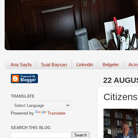
Ana Sayfa
Suat Baysan
Linkedin
Belgeler
Acm
22 AUGU
Citizen
TRANSLATE
Powered by
Translate
SEARCH THIS BLOG