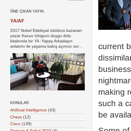
ÖNE ÇIKAN YAYIN
YA/AF
2017 Nobel Edebiyat ödülünü kazanan
yazar Kazuo Ishiguro duygu dolu
kitabında bir YA -Yapay Arkadaşın
current 
anlatımı ile yaşama bakış açımızı sor...
dissimil
business
nightmar
making r
such a ca
KONULAR
Artificial Intelligence
(43)
be availa
Chess
(12)
Cisco
(139)
Some of 
Deprem 6 Şubat 2023
(4)