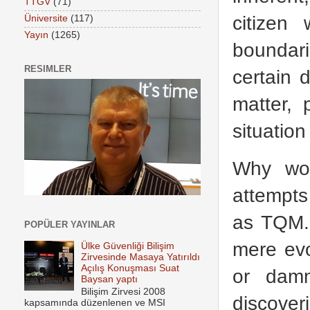
TTGV
(71)
citizen
Üniversite
(117)
Yayın
(1265)
boundari
RESIMLER
certain 
matter,
situatio
Why wou
attempts
as TQM. 
POPÜLER YAYINLAR
mere evo
Ülke Güvenliği Bilişim
Zirvesinde Masaya Yatırıldı
Açılış Konuşması Suat
or damn
Baysan yaptı
Bilişim Zirvesi 2008
discover
kapsamında düzenlenen ve MSI