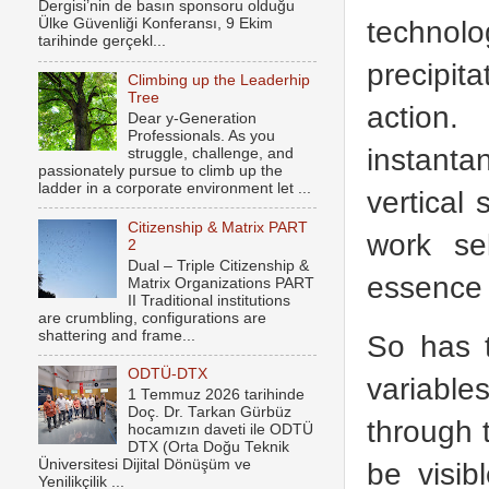
Dergisi’nin de basın sponsoru olduğu
technol
Ülke Güvenliği Konferansı, 9 Ekim
tarihinde gerçekl...
precipit
Climbing up the Leaderhip
Tree
action.
Dear y-Generation
Professionals. As you
instanta
struggle, challenge, and
passionately pursue to climb up the
ladder in a corporate environment let ...
vertical 
Citizenship & Matrix PART
work se
2
Dual – Triple Citizenship &
essence 
Matrix Organizations PART
II Traditional institutions
are crumbling, configurations are
shattering and frame...
So has t
ODTÜ-DTX
variable
1 Temmuz 2026 tarihinde
Doç. Dr. Tarkan Gürbüz
through 
hocamızın daveti ile ODTÜ
DTX (Orta Doğu Teknik
be visib
Üniversitesi Dijital Dönüşüm ve
Yenilikçilik ...