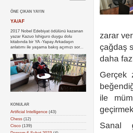
ÖNE ÇIKAN YAYIN
YA/AF
2017 Nobel Edebiyat ödülünü kazanan
zarar ver
yazar Kazuo Ishiguro duygu dolu
kitabında bir YA -Yapay Arkadaşın
çağdaş s
anlatımı ile yaşama bakış açımızı sor...
daha fazl
Gerçek 
beğendiğ
ile müm
KONULAR
geçirmek 
Artificial Intelligence
(43)
Chess
(12)
Sanal g
Cisco
(139)
Deprem 6 Şubat 2023
(4)