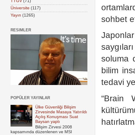
TTGV
(71)
ortamla
Üniversite
(117)
Yayın
(1265)
sohbet e
RESIMLER
Japonlar
saygıla
soluma d
bilim ins
tedavi ye
“Brain 
POPÜLER YAYINLAR
Ülke Güvenliği Bilişim
kültürüm
Zirvesinde Masaya Yatırıldı
Açılış Konuşması Suat
hatırlatm
Baysan yaptı
Bilişim Zirvesi 2008
kapsamında düzenlenen ve MSI