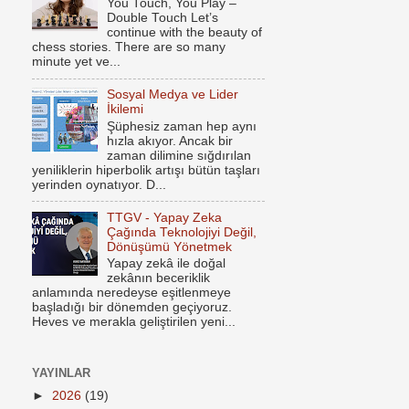
You Touch, You Play –
Double Touch Let’s
continue with the beauty of
chess stories. There are so many
minute yet ve...
Sosyal Medya ve Lider
İkilemi
Şüphesiz zaman hep aynı
hızla akıyor. Ancak bir
zaman dilimine sığdırılan
yeniliklerin hiperbolik artışı bütün taşları
yerinden oynatıyor. D...
TTGV - Yapay Zeka
Çağında Teknolojiyi Değil,
Dönüşümü Yönetmek
Yapay zekâ ile doğal
zekânın beceriklik
anlamında neredeyse eşitlenmeye
başladığı bir dönemden geçiyoruz.
Heves ve merakla geliştirilen yeni...
YAYINLAR
►
2026
(19)