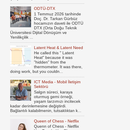
ODTÜ-DTX
1 Temmuz 2026 tarihinde
Doç. Dr. Tarkan Gürbüz
hocamızın daveti ile ODTÜ
DTX (Orta Doğu Teknik
Üniversitesi Dijital Dönüşüm ve
Yenilikçilik ...
Latent Heat & Latent Need
He called this " Latent
Heat" because it was
"hidden" from the
thermometer. It was there,
doing work, but you couldn...
ICT Media - Mobil İletişim
Sektörü
Salgın süreci, karaya
oturmuş gemi örneği,
yaşam tarzımızı incitecek
kadar derinlemesine değiştirdi.
Bağlantılı kalabilmenin, tutsaklıktan k...
Queen of Chess - Netflix
Quenn of Chess - Netflix