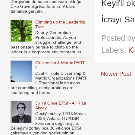
Keyifli o
Dergisi’nin de basın sponsoru olduğu
Ülke Güvenliği Konferansı, 9 Ekim
tarihinde gerçekl...
İcrayı Sa
Climbing up the Leaderhip
Tree
Dear y-Generation
Posted b
Professionals. As you
struggle, challenge, and
passionately pursue to climb up the
Labels:
K
ladder in a corporate environment let ...
Citizenship & Matrix PART
2
Newer Post
Dual – Triple Citizenship &
Matrix Organizations PART
II Traditional institutions
are crumbling, configurations are
shattering and frame...
36 Yıl Önce ETSI - Ali Rıza
Akçay
Geçtiğimiz ay 12/15 Mayıs
2026, Ankara ITU/GSR
konusuna değinmiştim.
Belleğimi zorlayınca 36 yıl önce ETSI
çalışmaları yeniden gözlerimin ön...