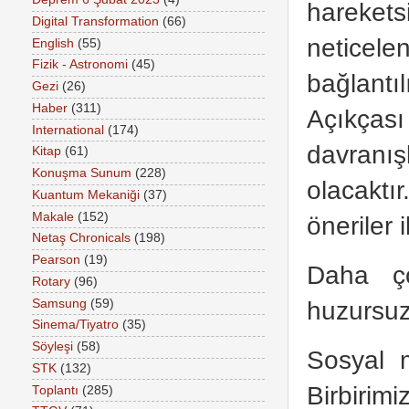
hareket
Digital Transformation
(66)
neticel
English
(55)
Fizik - Astronomi
(45)
bağlantıl
Gezi
(26)
Haber
(311)
Açıkçası
International
(174)
davranı
Kitap
(61)
Konuşma Sunum
(228)
olacaktı
Kuantum Mekaniği
(37)
Makale
(152)
öneriler
Netaş Chronicals
(198)
Pearson
(19)
Daha ço
Rotary
(96)
huzursuz
Samsung
(59)
Sinema/Tiyatro
(35)
Söyleşi
(58)
Sosyal 
STK
(132)
Birbiri
Toplantı
(285)