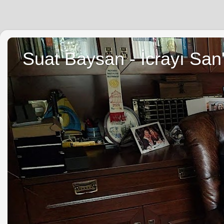
Suat Baysan - İcrayı San'