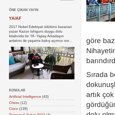
ÖNE ÇIKAN YAYIN
YA/AF
2017 Nobel Edebiyat ödülünü kazanan
yazar Kazuo Ishiguro duygu dolu
kitabında bir YA -Yapay Arkadaşın
göre baz
anlatımı ile yaşama bakış açımızı sor...
Nihayetin
barındırd
Sırada b
dokunuşla
KONULAR
artık ço
Artificial Intelligence
(43)
gördüğüm
Chess
(12)
Cisco
(139)
dolu olm
Deprem 6 Şubat 2023
(4)