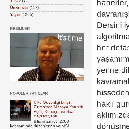
haberler,
TTGV
(71)
Üniversite
(117)
davranış
Yayın
(1265)
Dersini i
RESIMLER
algoritm
her defa
yaşamımı
yerine d
kavramak
hissedeme
POPÜLER YAYINLAR
haklı gu
Ülke Güvenliği Bilişim
Zirvesinde Masaya Yatırıldı
Açılış Konuşması Suat
aklımızd
Baysan yaptı
Bilişim Zirvesi 2008
dönüşme
kapsamında düzenlenen ve MSI