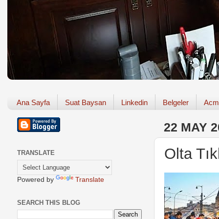
Ana Sayfa
Suat Baysan
Linkedin
Belgeler
Acm
22 MAY 2
Olta Tık
TRANSLATE
Powered by
Translate
SEARCH THIS BLOG