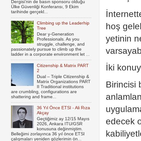
Dergisi’nin de basın sponsoru olduğu
Ülke Güvenliği Konferansı, 9 Ekim
İnternett
tarihinde gerçekl...
Climbing up the Leaderhip
hoş gele
Tree
Dear y-Generation
yetinin 
Professionals. As you
struggle, challenge, and
varsayabi
passionately pursue to climb up the
ladder in a corporate environment let ...
İki konu
Citizenship & Matrix PART
2
Dual – Triple Citizenship &
Matrix Organizations PART
Birincisi
II Traditional institutions
are crumbling, configurations are
anlamlan
shattering and frame...
uygulama
36 Yıl Önce ETSI - Ali Rıza
Akçay
edecek o
Geçtiğimiz ay 12/15 Mayıs
2026, Ankara ITU/GSR
konusuna değinmiştim.
kabiliyet
Belleğimi zorlayınca 36 yıl önce ETSI
çalışmaları yeniden gözlerimin ön...