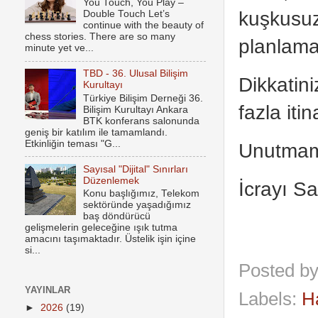
You Touch, You Play –
kuşkusuz
Double Touch Let’s
continue with the beauty of
chess stories. There are so many
planlama
minute yet ve...
TBD - 36. Ulusal Bilişim
Dikkatin
Kurultayı
Türkiye Bilişim Derneği 36.
fazla it
Bilişim Kurultayı Ankara
BTK konferans salonunda
geniş bir katılım ile tamamlandı.
Etkinliğin teması "G...
Unutmama
Sayısal "Dijital" Sınırları
Düzenlemek
İcrayı Sa
Konu başlığımız, Telekom
sektöründe yaşadığımız
baş döndürücü
gelişmelerin geleceğine ışık tutma
amacını taşımaktadır. Üstelik işin içine
si...
Posted b
YAYINLAR
Labels:
H
►
2026
(19)