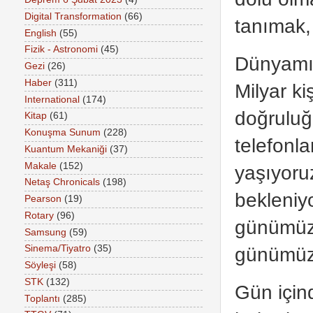
Digital Transformation
(66)
tanımak, 
English
(55)
Fizik - Astronomi
(45)
Dünyamız
Gezi
(26)
Haber
(311)
Milyar ki
International
(174)
doğruluğ
Kitap
(61)
Konuşma Sunum
(228)
telefonla
Kuantum Mekaniği
(37)
Makale
(152)
yaşıyoru
Netaş Chronicals
(198)
bekleniy
Pearson
(19)
Rotary
(96)
günümüzü
Samsung
(59)
günümü
Sinema/Tiyatro
(35)
Söyleşi
(58)
STK
(132)
Gün için
Toplantı
(285)