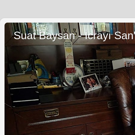
Suat Baysan - İcrayı San'