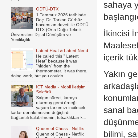
sahaya y
ODTÜ-DTX
başlangı
1 Temmuz 2026 tarihinde
Doç. Dr. Tarkan Gürbüz
hocamızın daveti ile ODTÜ
DTX (Orta Doğu Teknik
İkincisi 
Üniversitesi Dijital Dönüşüm ve
Yenilikçilik ...
Maalesef
Latent Heat & Latent Need
içerik t
He called this " Latent
Heat" because it was
"hidden" from the
thermometer. It was there,
Yakın gel
doing work, but you couldn...
arkadaşl
ICT Media - Mobil İletişim
Sektörü
konumlan
Salgın süreci, karaya
oturmuş gemi örneği,
sanal bağ
yaşam tarzımızı incitecek
kadar derinlemesine değiştirdi.
Bağlantılı kalabilmenin, tutsaklıktan k...
düşünmey
Queen of Chess - Netflix
bilimi, s
Quenn of Chess - Netflix