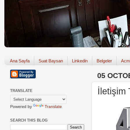
Ana Sayfa
Suat Baysan
Linkedin
Belgeler
Acm
05 OCTO
İletişim 
TRANSLATE
Powered by
Translate
SEARCH THIS BLOG