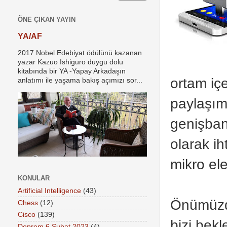
ÖNE ÇIKAN YAYIN
YA/AF
2017 Nobel Edebiyat ödülünü kazanan
yazar Kazuo Ishiguro duygu dolu
kitabında bir YA -Yapay Arkadaşın
ortam
iç
anlatımı ile yaşama bakış açımızı sor...
paylaşım
genişbant
olarak
ih
mikro
el
KONULAR
Artificial Intelligence
(43)
Önümüzde
Chess
(12)
Cisco
(139)
bizi
bekl
Deprem 6 Şubat 2023
(4)