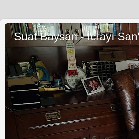
Suat Baysan - İcrayı San'