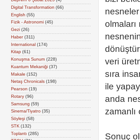
Digital Transformation
(66)
nesnele
English
(55)
olmaları
Fizik - Astronomi
(45)
Gezi
(26)
nesneni
Haber
(311)
International
(174)
dönüştür
Kitap
(61)
veri üre
Konuşma Sunum
(228)
Kuantum Mekaniği
(37)
sıra insa
Makale
(152)
Netaş Chronicals
(198)
ile yapa
Pearson
(19)
anda nes
Rotary
(96)
Samsung
(59)
zamanlı 
Sinema/Tiyatro
(35)
Söyleşi
(58)
STK
(132)
Toplantı
(285)
Sonuç ola