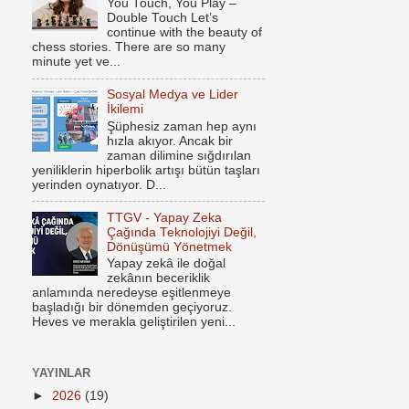
You Touch, You Play –
Double Touch Let’s
continue with the beauty of
chess stories. There are so many
minute yet ve...
Sosyal Medya ve Lider
İkilemi
Şüphesiz zaman hep aynı
hızla akıyor. Ancak bir
zaman dilimine sığdırılan
yeniliklerin hiperbolik artışı bütün taşları
yerinden oynatıyor. D...
TTGV - Yapay Zeka
Çağında Teknolojiyi Değil,
Dönüşümü Yönetmek
Yapay zekâ ile doğal
zekânın beceriklik
anlamında neredeyse eşitlenmeye
başladığı bir dönemden geçiyoruz.
Heves ve merakla geliştirilen yeni...
YAYINLAR
►
2026
(19)