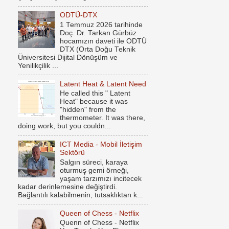
ODTÜ-DTX
1 Temmuz 2026 tarihinde
Doç. Dr. Tarkan Gürbüz
hocamızın daveti ile ODTÜ
DTX (Orta Doğu Teknik
Üniversitesi Dijital Dönüşüm ve
Yenilikçilik ...
Latent Heat & Latent Need
He called this " Latent
Heat" because it was
"hidden" from the
thermometer. It was there,
doing work, but you couldn...
ICT Media - Mobil İletişim
Sektörü
Salgın süreci, karaya
oturmuş gemi örneği,
yaşam tarzımızı incitecek
kadar derinlemesine değiştirdi.
Bağlantılı kalabilmenin, tutsaklıktan k...
Queen of Chess - Netflix
Quenn of Chess - Netflix