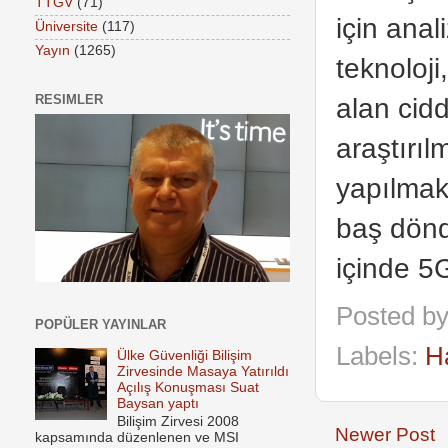
TTGV
(71)
için
anal
Üniversite
(117)
Yayın
(1265)
teknoloji
RESIMLER
alan cid
araştırıl
yapılmakt
baş dönd
içinde 5G
Posted b
POPÜLER YAYINLAR
Labels:
H
Ülke Güvenliği Bilişim
Zirvesinde Masaya Yatırıldı
Açılış Konuşması Suat
Baysan yaptı
Bilişim Zirvesi 2008
Newer Post
kapsamında düzenlenen ve MSI