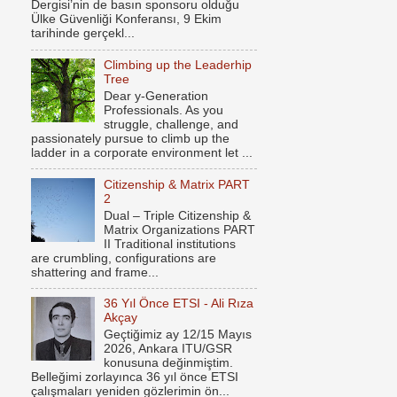
Dergisi’nin de basın sponsoru olduğu
Ülke Güvenliği Konferansı, 9 Ekim
tarihinde gerçekl...
Climbing up the Leaderhip
Tree
Dear y-Generation
Professionals. As you
struggle, challenge, and
passionately pursue to climb up the
ladder in a corporate environment let ...
Citizenship & Matrix PART
2
Dual – Triple Citizenship &
Matrix Organizations PART
II Traditional institutions
are crumbling, configurations are
shattering and frame...
36 Yıl Önce ETSI - Ali Rıza
Akçay
Geçtiğimiz ay 12/15 Mayıs
2026, Ankara ITU/GSR
konusuna değinmiştim.
Belleğimi zorlayınca 36 yıl önce ETSI
çalışmaları yeniden gözlerimin ön...