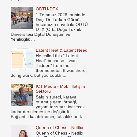
ODTÜ-DTX
1 Temmuz 2026 tarihinde
Doç. Dr. Tarkan Gürbüz
hocamızın daveti ile ODTÜ
DTX (Orta Doğu Teknik
Üniversitesi Dijital Dönüşüm ve
Yenilikçilik ...
Latent Heat & Latent Need
He called this " Latent
Heat" because it was
"hidden" from the
thermometer. It was there,
doing work, but you couldn...
ICT Media - Mobil İletişim
Sektörü
Salgın süreci, karaya
oturmuş gemi örneği,
yaşam tarzımızı incitecek
kadar derinlemesine değiştirdi.
Bağlantılı kalabilmenin, tutsaklıktan k...
Queen of Chess - Netflix
Quenn of Chess - Netflix