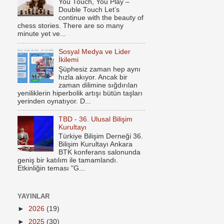
You Touch, You Play –
Double Touch Let’s
continue with the beauty of
chess stories. There are so many
minute yet ve...
Sosyal Medya ve Lider
İkilemi
Şüphesiz zaman hep aynı
hızla akıyor. Ancak bir
zaman dilimine sığdırılan
yeniliklerin hiperbolik artışı bütün taşları
yerinden oynatıyor. D...
TBD - 36. Ulusal Bilişim
Kurultayı
Türkiye Bilişim Derneği 36.
Bilişim Kurultayı Ankara
BTK konferans salonunda
geniş bir katılım ile tamamlandı.
Etkinliğin teması "G...
YAYINLAR
►
2026
(19)
►
2025
(30)