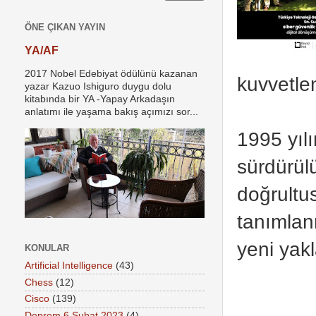
ÖNE ÇIKAN YAYIN
YA/AF
2017 Nobel Edebiyat ödülünü kazanan
kuvvetlen
yazar Kazuo Ishiguro duygu dolu
kitabında bir YA -Yapay Arkadaşın
anlatımı ile yaşama bakış açımızı sor...
1995 yıl
sürdürülü
doğrultus
tanımlanm
yeni yakl
KONULAR
Artificial Intelligence
(43)
Chess
(12)
Cisco
(139)
Deprem 6 Şubat 2023
(4)