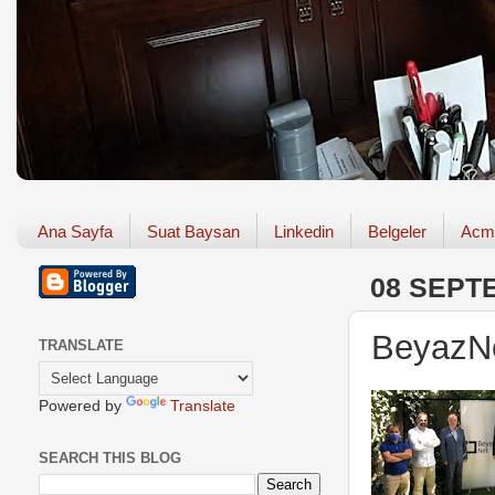
Ana Sayfa
Suat Baysan
Linkedin
Belgeler
Acm
08 SEPT
BeyazN
TRANSLATE
Powered by
Translate
SEARCH THIS BLOG