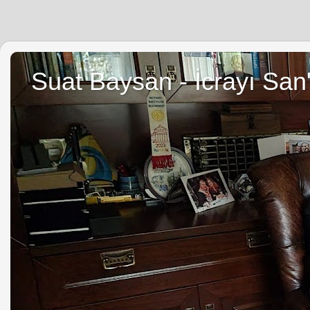
Suat Baysan - İcrayı San'