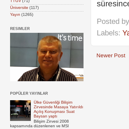
TTGV
(71)
süresinc
Üniversite
(117)
Yayın
(1265)
Posted b
RESIMLER
Labels:
Y
Newer Post
POPÜLER YAYINLAR
Ülke Güvenliği Bilişim
Zirvesinde Masaya Yatırıldı
Açılış Konuşması Suat
Baysan yaptı
Bilişim Zirvesi 2008
kapsamında düzenlenen ve MSI