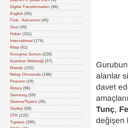
Digital Transformation
(66)
English
(55)
Fizik - Astronomi
(45)
Gezi
(26)
Haber
(311)
International
(174)
Kitap
(61)
Konuşma Sunum
(228)
Kuantum Mekaniği
(37)
Gurubun y
Makale
(152)
alanlar s
Netaş Chronicals
(198)
Pearson
(19)
davet e
Rotary
(96)
Samsung
(59)
amaçları
Sinema/Tiyatro
(35)
Tunç
,
Fe
Söyleşi
(58)
STK
(132)
değişen k
Toplantı
(285)