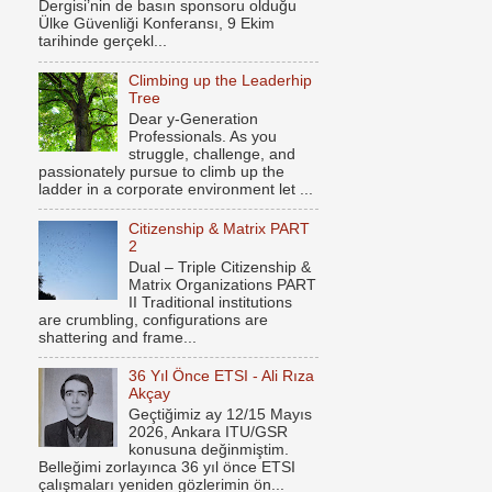
Dergisi’nin de basın sponsoru olduğu
Ülke Güvenliği Konferansı, 9 Ekim
tarihinde gerçekl...
Climbing up the Leaderhip
Tree
Dear y-Generation
Professionals. As you
struggle, challenge, and
passionately pursue to climb up the
ladder in a corporate environment let ...
Citizenship & Matrix PART
2
Dual – Triple Citizenship &
Matrix Organizations PART
II Traditional institutions
are crumbling, configurations are
shattering and frame...
36 Yıl Önce ETSI - Ali Rıza
Akçay
Geçtiğimiz ay 12/15 Mayıs
2026, Ankara ITU/GSR
konusuna değinmiştim.
Belleğimi zorlayınca 36 yıl önce ETSI
çalışmaları yeniden gözlerimin ön...