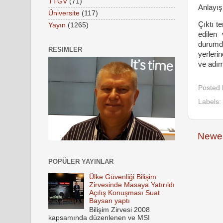
TTGV
(71)
Anlayış
Üniversite
(117)
Çıktı t
Yayın
(1265)
edilen 
durumda
RESIMLER
yerleri
ve adım
Posted
Labels:
Newer
POPÜLER YAYINLAR
Ülke Güvenliği Bilişim
Zirvesinde Masaya Yatırıldı
Açılış Konuşması Suat
Baysan yaptı
Bilişim Zirvesi 2008
kapsamında düzenlenen ve MSI