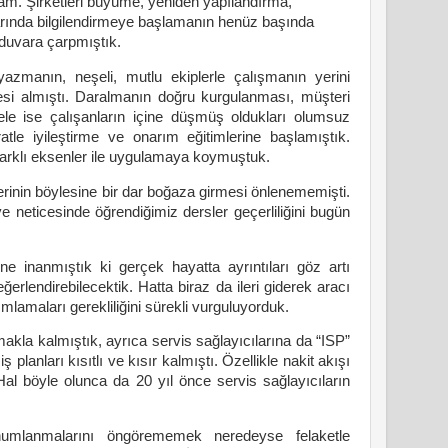
m. Şirketleri büyüme, yeniden yapılandırma,
larında bilgilendirmeye başlamanın henüz başında
 duvara çarpmıştık.
 yazmanın, neşeli, mutlu ekiplerle çalışmanın yerini
esi almıştı. Daralmanın doğru kurgulanması, müşteri
esele ise çalışanların içine düşmüş oldukları olumsuz
tle iyileştirme ve onarım eğitimlerine başlamıştık.
 farklı eksenler ile uygulamaya koymuştuk.
lerinin böylesine bir dar boğaza girmesi önlenememişti.
 neticesinde öğrendiğimiz dersler geçerliliğini bugün
ine inanmıştık ki gerçek hayatta ayrıntıları göz artı
erlendirebilecektik. Hatta biraz da ileri giderek aracı
nımlamaları gerekliliğini sürekli vurguluyorduk.
akla kalmıştık, ayrıca servis sağlayıcılarına da “ISP”
 planları kısıtlı ve kısır kalmıştı. Özellikle nakit akışı
Hal böyle olunca da 20 yıl önce servis sağlayıcıların
numlanmalarını öngörememek neredeyse felaketle