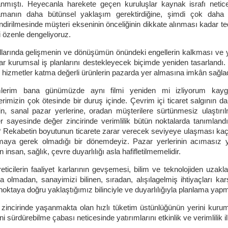
nmıştı. Heyecanla harekete geçen kuruluşlar kaynak israfı netices
amanın daha bütünsel yaklaşım gerektirdiğine, şimdi çok daha a
ndirilmesinde müşteri ekseninin önceliğinin dikkate alınması kadar te
 özenle dengeliyoruz.
llarında gelişmenin ve dönüşümün önündeki engellerin kalkması ve 
lar kurumsal iş planlarını destekleyecek biçimde yeniden tasarlandı. İ
l hizmetler katma değerli ürünlerin pazarda yer almasına imkân sağlad
lerim bana günümüzde aynı filmi yeniden mi izliyorum kaygısın
erimizin çok ötesinde bir duruş içinde. Çevrim içi ticaret salgının da t
in, sanal pazar yerlerine, oradan müşterilere sürtünmesiz ulaştır
er sayesinde değer zincirinde verimlilik bütün noktalarda tanımlan
 Rekabetin boyutunun ticarete zarar verecek seviyeye ulaşması ka
tmaya gerek olmadığı bir dönemdeyiz. Pazar yerlerinin acımasız
 insan, sağlık, çevre duyarlılığı asla hafifletilmemelidir.
reticilerin faaliyet karlarının gevşemesi, bilim ve teknolojiden u
a olmadan, sanayimizi bilinen, sıradan, alışılagelmiş ihtiyaçları kar
noktaya doğru yaklaştığımız bilinciyle ve duyarlılığıyla planlama yapm
 zincirinde yaşanmakta olan hızlı tüketim üstünlüğünün yerini kuru
ini sürdürebilme çabası neticesinde yatırımlarını etkinlik ve verimlili