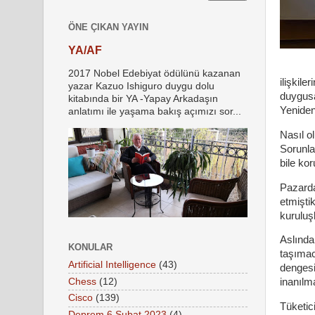
ÖNE ÇIKAN YAYIN
YA/AF
2017 Nobel Edebiyat ödülünü kazanan
ilişkil
yazar Kazuo Ishiguro duygu dolu
duygusa
kitabında bir YA -Yapay Arkadaşın
Yeniden
anlatımı ile yaşama bakış açımızı sor...
Nasıl o
Sorunla
bile ko
Pazarda
etmişti
kuruluşl
Aslında
KONULAR
taşımacı
Artificial Intelligence
(43)
dengesi
Chess
(12)
inanılm
Cisco
(139)
Tüketi
Deprem 6 Şubat 2023
(4)