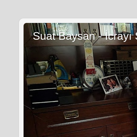
Suat Baysan - İcrayı 