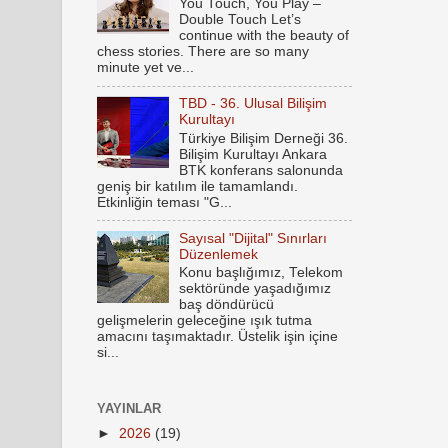
You Touch, You Play –
Double Touch Let’s
continue with the beauty of
chess stories. There are so many
minute yet ve...
TBD - 36. Ulusal Bilişim
Kurultayı
Türkiye Bilişim Derneği 36.
Bilişim Kurultayı Ankara
BTK konferans salonunda
geniş bir katılım ile tamamlandı.
Etkinliğin teması "G...
Sayısal "Dijital" Sınırları
Düzenlemek
Konu başlığımız, Telekom
sektöründe yaşadığımız
baş döndürücü
gelişmelerin geleceğine ışık tutma
amacını taşımaktadır. Üstelik işin içine
si...
YAYINLAR
►
2026
(19)