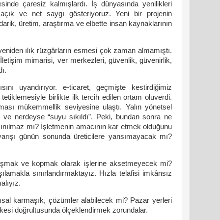
inde çaresiz kalmışlardı. İş dünyasında yenilikleri
çık ve net saygı gösteriyoruz. Yeni bir projenin
darik, üretim, araştırma ve elbette insan kaynaklarının
yeniden ılık rüzgârların esmesi çok zaman almamıştı.
letişim mimarisi, ver merkezleri, güvenlik, güvenirlik,
ı.
ı uyandırıyor. e-ticaret, geçmişte kestirdiğimiz
etiklemesiyle birlikte ilk tercih edilen ortam oluverdi.
ılması mükemmellik seviyesine ulaştı. Yalın yönetsel
dı ve nerdeyse “suyu sıkıldı”. Peki, bundan sonra ne
çınılmaz mı? İşletmenin amacının kar etmek olduğunu
 yarışı günün sonunda üreticilere yansımayacak mı?
zaklaşmak ve kopmak olarak işlerine aksetmeyecek mi?
şılamakla sınırlandırmaktayız. Hızla telafisi imkânsız
alıyız.
msal karmaşık, çözümler alabilecek mi? Pazar yerleri
k ilkesi doğrultusunda ölçeklendirmek zorundalar.