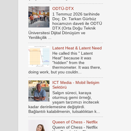
ODTÜ-DTX
1 Temmuz 2026 tarihinde
Doç. Dr. Tarkan Gürbüz
hocamızın daveti ile ODTÜ
DTX (Orta Doğu Teknik
Üniversitesi Dijital Dönüşüm ve
Yenilikçilik ...
Latent Heat & Latent Need
He called this " Latent
Heat" because it was
"hidden" from the
thermometer. It was there,
doing work, but you couldn...
ICT Media - Mobil İletişim
Sektörü
Salgın süreci, karaya
oturmuş gemi örneği,
yaşam tarzımızı incitecek
kadar derinlemesine değiştirdi.
Bağlantılı kalabilmenin, tutsaklıktan k...
Queen of Chess - Netflix
Quenn of Chess - Netflix