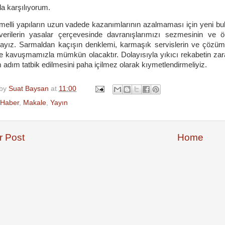
la karşılıyorum.
emelli yapıların uzun vadede kazanımlarının azalmaması için yeni b
verilerin yasalar çerçevesinde davranışlarımızı sezmesinin ve ö
yız. Sarmaldan kaçışın denklemi, karmaşık servislerin ve çözümleri
ne kavuşmamızla mümkün olacaktır. Dolayısıyla yıkıcı rekabetin zar
 adım tatbik edilmesini paha içilmez olarak kıymetlendirmeliyiz.
 by
Suat Baysan
at
11:00
Haber
,
Makale
,
Yayın
 Post
Home