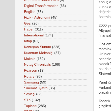
sonuçla
Digital Transformation
(66)
kucakl
English
(55)
değerle
önemini
Fizik - Astronomi
(45)
Gezi
(26)
2000 yı
Haber
(311)
Altyapı
International
(174)
finansa
Kitap
(61)
Gözlem
Konuşma Sunum
(228)
tahminl
Kuantum Mekaniği
(37)
Ürünler
Makale
(152)
beceril
olacak?
Netaş Chronicals
(198)
hatırla
Pearson
(19)
Sistemin
Rotary
(96)
Samsung
(59)
Yerel ü
Farkınd
Sinema/Tiyatro
(35)
olacak 
Söyleşi
(58)
STK
(132)
Tedarik
Toplantı
(285)
çizgiler