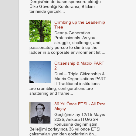
Dergisi’nin de basın sponsoru olduğu
Ülke Güvenliği Konferansı, 9 Ekim
tarihinde gerçekl...
Climbing up the Leaderhip
Tree
Dear y-Generation
Professionals. As you
struggle, challenge, and
passionately pursue to climb up the
ladder in a corporate environment let ...
Citizenship & Matrix PART
2
Dual – Triple Citizenship &
Matrix Organizations PART
II Traditional institutions
are crumbling, configurations are
shattering and frame...
36 Yıl Önce ETSI - Ali Rıza
Akçay
Geçtiğimiz ay 12/15 Mayıs
2026, Ankara ITU/GSR
konusuna değinmiştim.
Belleğimi zorlayınca 36 yıl önce ETSI
çalışmaları yeniden gözlerimin ön...