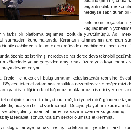
bocaladığımı hiç unutama
bağlantılı olabilme konu
nerdeyse sabit duran bir
İlerlemenin reçetelerini
küçülebilmenin yönetilm
erinin farklı bir platforma taşınması zorlukla yürütülmüştü. Asıl m
l sarmaldan kurtulmalarıydı. Kararların alınmasının ardından süra
 bir aile olabilmenin, takım olarak mücadele edebilmenin inceliklerini
lur da özenle geliştirilmiş, neredeyse her derde deva teknoloji çözüm
rın kökeninde yatan gerçekleri araştırmak üzere yola koyulmamız ve
rumaya devam ediyor.
 üretici ile tüketiciyi buluşturmanın kolaylaşacağı teorisine öyles
k. Böylece internet ortamında rahatlıkla gezebilecek ve beğenimizi değ
arın yani iş birliği içinde olduğumuz ortaklarımızın işlerini yeniden ta
 teknolojinin sadece bir boyutunu “müşteri yönetimini” gündeme taşım
lık dışında yeni bir rol verilmemişti. Dolayısıyla yatırım kararlarında iş
 ve bilançolar iyimser tahminler varsayımı üzerine kurgulanmıştı. 
az fiyat rekabeti sonucunda tüm sektör olumsuz etkilenmişti.
ciyi doğru anlayamamak ve iş ortaklarının yeniden farklı ko