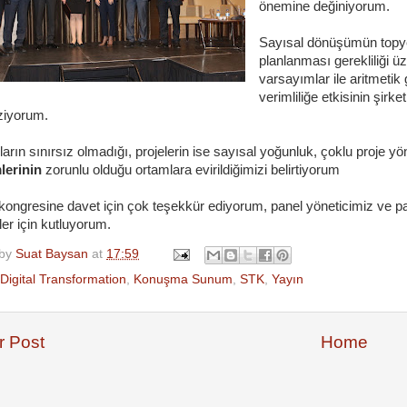
önemine değiniyorum.
Sayısal dönüşümün topyeku
planlanması gerekliliği ü
varsayımlar ile aritmetik
verimliliğe etkisinin şirk
iziyorum.
rın sınırsız olmadığı, projelerin ise sayısal yoğunluk, çoklu proje yöne
lerinin
zorunlu olduğu ortamlara evirildiğimizi belirtiyorum
ngresine davet için çok teşekkür ediyorum, panel yöneticimiz ve panel
er için kutluyorum.
 by
Suat Baysan
at
17:59
Digital Transformation
,
Konuşma Sunum
,
STK
,
Yayın
 Post
Home