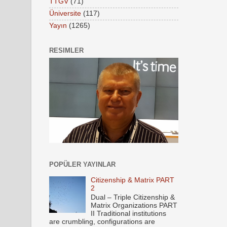
TTGV
(71)
Üniversite
(117)
Yayın
(1265)
RESIMLER
POPÜLER YAYINLAR
Citizenship & Matrix PART
2
Dual – Triple Citizenship &
Matrix Organizations PART
II Traditional institutions
are crumbling, configurations are