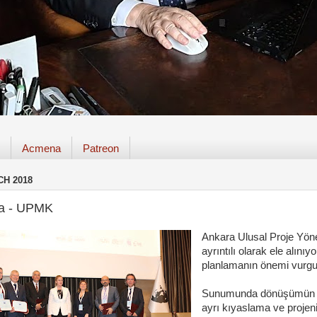
Acmena
Patreon
CH 2018
a - UPMK
Ankara Ulusal Proje Yön
ayrıntılı olarak ele alın
planlamanın önemi vurgu
Sunumunda dönüşümün der
ayrı kıyaslama ve projen