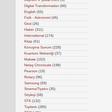
Digital Transformation
(66)
English
(55)
Fizik - Astronomi
(45)
Gezi
(26)
Haber
(311)
International
(174)
Kitap
(61)
Konuşma Sunum
(228)
Kuantum Mekaniği
(37)
Makale
(152)
Netaş Chronicals
(198)
Pearson
(19)
Rotary
(96)
Samsung
(59)
Sinema/Tiyatro
(35)
Söyleşi
(58)
STK
(132)
Toplantı
(285)