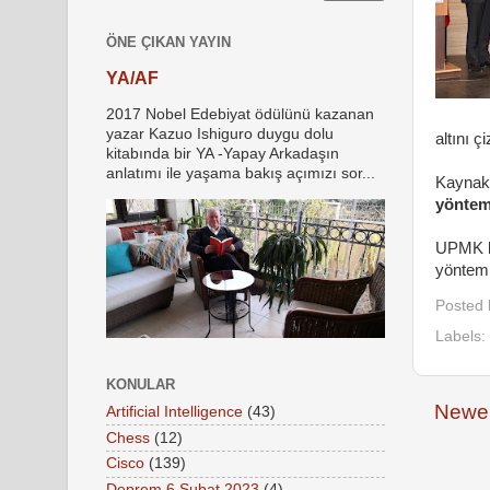
ÖNE ÇIKAN YAYIN
YA/AF
2017 Nobel Edebiyat ödülünü kazanan
yazar Kazuo Ishiguro duygu dolu
altını ç
kitabında bir YA -Yapay Arkadaşın
anlatımı ile yaşama bakış açımızı sor...
Kaynakla
yöntem
UPMK ko
yönteml
Posted
Labels:
KONULAR
Newer
Artificial Intelligence
(43)
Chess
(12)
Cisco
(139)
Deprem 6 Şubat 2023
(4)