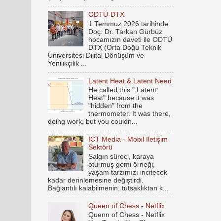
ODTÜ-DTX
1 Temmuz 2026 tarihinde
Doç. Dr. Tarkan Gürbüz
hocamızın daveti ile ODTÜ
DTX (Orta Doğu Teknik
Üniversitesi Dijital Dönüşüm ve
Yenilikçilik ...
Latent Heat & Latent Need
He called this " Latent
Heat" because it was
"hidden" from the
thermometer. It was there,
doing work, but you couldn...
ICT Media - Mobil İletişim
Sektörü
Salgın süreci, karaya
oturmuş gemi örneği,
yaşam tarzımızı incitecek
kadar derinlemesine değiştirdi.
Bağlantılı kalabilmenin, tutsaklıktan k...
Queen of Chess - Netflix
Quenn of Chess - Netflix