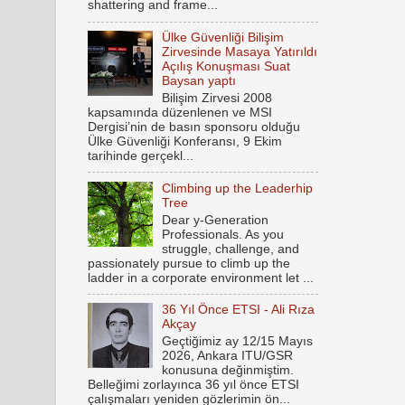
shattering and frame...
Ülke Güvenliği Bilişim
Zirvesinde Masaya Yatırıldı
Açılış Konuşması Suat
Baysan yaptı
Bilişim Zirvesi 2008
kapsamında düzenlenen ve MSI
Dergisi’nin de basın sponsoru olduğu
Ülke Güvenliği Konferansı, 9 Ekim
tarihinde gerçekl...
Climbing up the Leaderhip
Tree
Dear y-Generation
Professionals. As you
struggle, challenge, and
passionately pursue to climb up the
ladder in a corporate environment let ...
36 Yıl Önce ETSI - Ali Rıza
Akçay
Geçtiğimiz ay 12/15 Mayıs
2026, Ankara ITU/GSR
konusuna değinmiştim.
Belleğimi zorlayınca 36 yıl önce ETSI
çalışmaları yeniden gözlerimin ön...