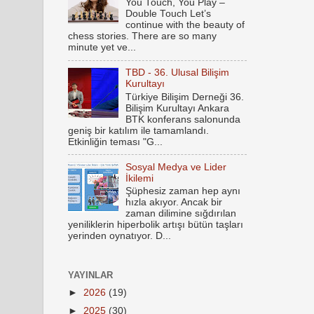
You Touch, You Play –
Double Touch Let’s
continue with the beauty of
chess stories. There are so many
minute yet ve...
TBD - 36. Ulusal Bilişim
Kurultayı
Türkiye Bilişim Derneği 36.
Bilişim Kurultayı Ankara
BTK konferans salonunda
geniş bir katılım ile tamamlandı.
Etkinliğin teması "G...
Sosyal Medya ve Lider
İkilemi
Şüphesiz zaman hep aynı
hızla akıyor. Ancak bir
zaman dilimine sığdırılan
yeniliklerin hiperbolik artışı bütün taşları
yerinden oynatıyor. D...
YAYINLAR
►
2026
(19)
►
2025
(30)