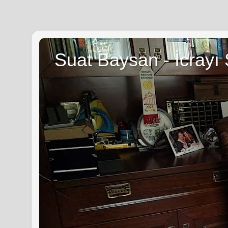
Suat Baysan - İcrayı 