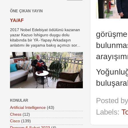
ÖNE ÇIKAN YAYIN
YA/AF
2017 Nobel Edebiyat ödülünü kazanan
görüşme.
yazar Kazuo Ishiguro duygu dolu
kitabında bir YA -Yapay Arkadaşın
bulunmas
anlatımı ile yaşama bakış açımızı sor...
arayışım
Yoğunluğ
buluşara
Posted b
KONULAR
Artificial Intelligence
(43)
Labels:
To
Chess
(12)
Cisco
(139)
Deprem 6 Şubat 2023
(4)