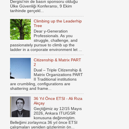
Dergisi’nin de basın sponsoru olduğu
Ülke Güvenliği Konferansı, 9 Ekim
tarihinde gerçekl...
Climbing up the Leaderhip
Tree
Dear y-Generation
Professionals. As you
struggle, challenge, and
passionately pursue to climb up the
ladder in a corporate environment let ...
Citizenship & Matrix PART
2
Dual – Triple Citizenship &
Matrix Organizations PART
II Traditional institutions
are crumbling, configurations are
shattering and frame...
36 Yıl Önce ETSI - Ali Rıza
Akçay
Geçtiğimiz ay 12/15 Mayıs
2026, Ankara ITU/GSR
konusuna değinmiştim.
Belleğimi zorlayınca 36 yıl önce ETSI
çalışmaları yeniden gözlerimin ön...