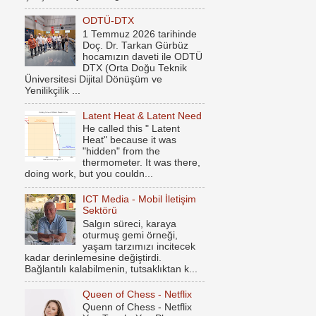
ODTÜ-DTX
1 Temmuz 2026 tarihinde
Doç. Dr. Tarkan Gürbüz
hocamızın daveti ile ODTÜ
DTX (Orta Doğu Teknik
Üniversitesi Dijital Dönüşüm ve
Yenilikçilik ...
Latent Heat & Latent Need
He called this " Latent
Heat" because it was
"hidden" from the
thermometer. It was there,
doing work, but you couldn...
ICT Media - Mobil İletişim
Sektörü
Salgın süreci, karaya
oturmuş gemi örneği,
yaşam tarzımızı incitecek
kadar derinlemesine değiştirdi.
Bağlantılı kalabilmenin, tutsaklıktan k...
Queen of Chess - Netflix
Quenn of Chess - Netflix