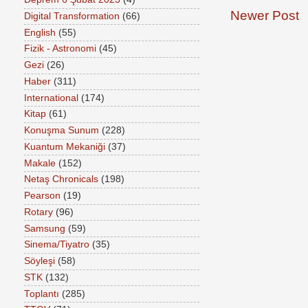
Newer Post
Digital Transformation
(66)
English
(55)
Fizik - Astronomi
(45)
Gezi
(26)
Haber
(311)
International
(174)
Kitap
(61)
Konuşma Sunum
(228)
Kuantum Mekaniği
(37)
Makale
(152)
Netaş Chronicals
(198)
Pearson
(19)
Rotary
(96)
Samsung
(59)
Sinema/Tiyatro
(35)
Söyleşi
(58)
STK
(132)
Toplantı
(285)