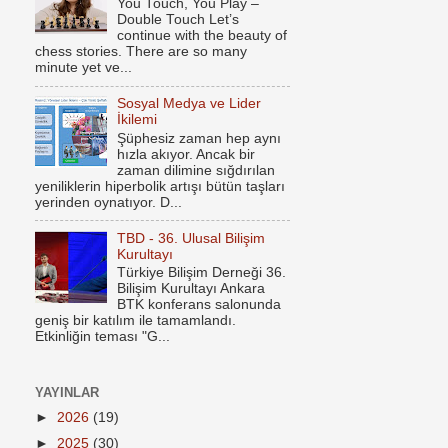
You Touch, You Play –
Double Touch Let’s
continue with the beauty of
chess stories. There are so many
minute yet ve...
Sosyal Medya ve Lider
İkilemi
Şüphesiz zaman hep aynı
hızla akıyor. Ancak bir
zaman dilimine sığdırılan
yeniliklerin hiperbolik artışı bütün taşları
yerinden oynatıyor. D...
TBD - 36. Ulusal Bilişim
Kurultayı
Türkiye Bilişim Derneği 36.
Bilişim Kurultayı Ankara
BTK konferans salonunda
geniş bir katılım ile tamamlandı.
Etkinliğin teması "G...
YAYINLAR
►
2026
(19)
►
2025
(30)