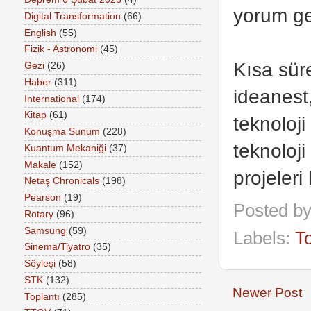
yorum get
Digital Transformation
(66)
English
(55)
Fizik - Astronomi
(45)
Kısa sür
Gezi
(26)
Haber
(311)
ideanest,
International
(174)
Kitap
(61)
teknoloji
Konuşma Sunum
(228)
teknoloj
Kuantum Mekaniği
(37)
Makale
(152)
projeleri
Netaş Chronicals
(198)
Pearson
(19)
Posted b
Rotary
(96)
Samsung
(59)
Labels:
To
Sinema/Tiyatro
(35)
Söyleşi
(58)
STK
(132)
Newer Post
Toplantı
(285)