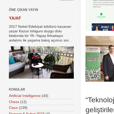
ÖNE ÇIKAN YAYIN
YA/AF
2017 Nobel Edebiyat ödülünü kazanan
yazar Kazuo Ishiguro duygu dolu
kitabında bir YA -Yapay Arkadaşın
anlatımı ile yaşama bakış açımızı sor...
KONULAR
Artificial Intelligence
(43)
“Teknolo
Chess
(12)
geliştiri
Cisco
(139)
Deprem 6 Şubat 2023
(4)