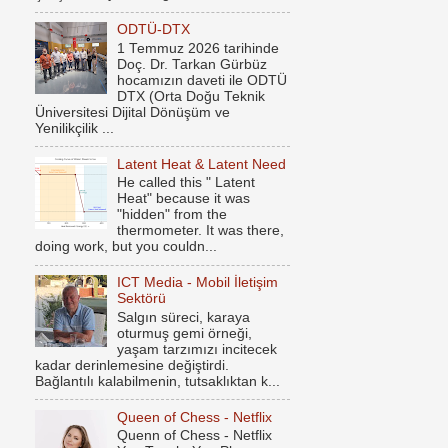
ODTÜ-DTX
1 Temmuz 2026 tarihinde
Doç. Dr. Tarkan Gürbüz
hocamızın daveti ile ODTÜ
DTX (Orta Doğu Teknik
Üniversitesi Dijital Dönüşüm ve
Yenilikçilik ...
Latent Heat & Latent Need
He called this " Latent
Heat" because it was
"hidden" from the
thermometer. It was there,
doing work, but you couldn...
ICT Media - Mobil İletişim
Sektörü
Salgın süreci, karaya
oturmuş gemi örneği,
yaşam tarzımızı incitecek
kadar derinlemesine değiştirdi.
Bağlantılı kalabilmenin, tutsaklıktan k...
Queen of Chess - Netflix
Quenn of Chess - Netflix