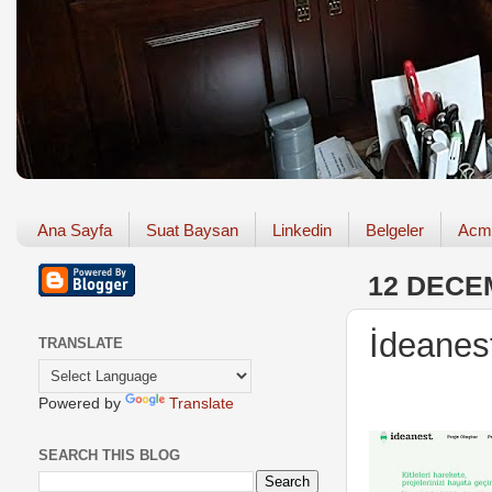
Ana Sayfa
Suat Baysan
Linkedin
Belgeler
Acm
12 DECE
İdeanest
TRANSLATE
Powered by
Translate
SEARCH THIS BLOG