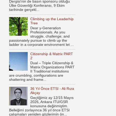
Dergisi’nin de basın sponsoru olduğu
Ülke Güvenliği Konferansı, 9 Ekim
tarihinde gerçekl...
Climbing up the Leaderhip
Tree
Dear y-Generation
Professionals. As you
struggle, challenge, and
passionately pursue to climb up the
ladder in a corporate environment let ...
Citizenship & Matrix PART
2
Dual – Triple Citizenship &
Matrix Organizations PART
II Traditional institutions
are crumbling, configurations are
shattering and frame...
36 Yıl Önce ETSI - Ali Rıza
Akçay
Geçtiğimiz ay 12/15 Mayıs
2026, Ankara ITU/GSR
konusuna değinmiştim.
Belleğimi zorlayınca 36 yıl önce ETSI
çalışmaları yeniden gözlerimin ön...