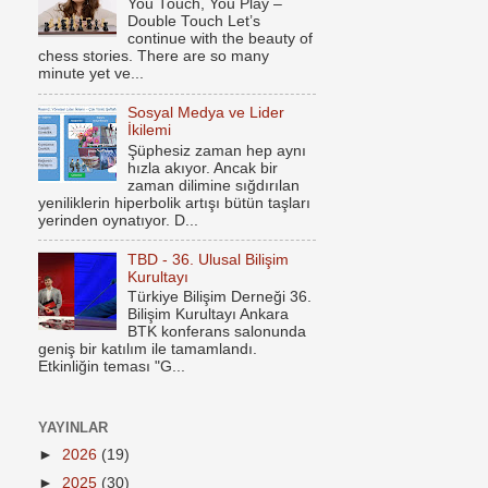
You Touch, You Play –
Double Touch Let’s
continue with the beauty of
chess stories. There are so many
minute yet ve...
Sosyal Medya ve Lider
İkilemi
Şüphesiz zaman hep aynı
hızla akıyor. Ancak bir
zaman dilimine sığdırılan
yeniliklerin hiperbolik artışı bütün taşları
yerinden oynatıyor. D...
TBD - 36. Ulusal Bilişim
Kurultayı
Türkiye Bilişim Derneği 36.
Bilişim Kurultayı Ankara
BTK konferans salonunda
geniş bir katılım ile tamamlandı.
Etkinliğin teması "G...
YAYINLAR
►
2026
(19)
►
2025
(30)