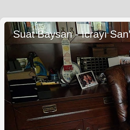
Suat Baysan - İcrayı San'