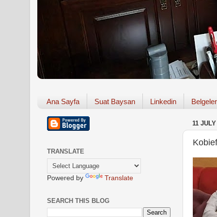
Ana Sayfa
Suat Baysan
Linkedin
Belgeler
11 JULY
Kobie
TRANSLATE
Powered by
Translate
SEARCH THIS BLOG