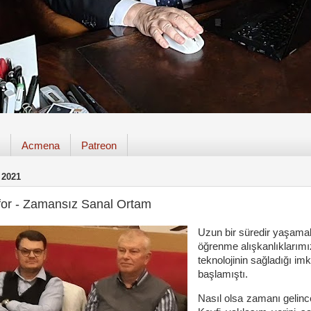
Acmena
Patreon
 2021
for - Zamansız Sanal Ortam
Uzun bir süredir yaşama
öğrenme alışkanlıklarımız
teknolojinin sağladığı im
başlamıştı.
Nasıl olsa zamanı gelince