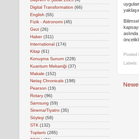
uygulam
Digital Transformation
(66)
yaklaşı
English
(55)
Bilimse
Fizik - Astronomi
(45)
kapsayı
Gezi
(26)
aslında
Haber
(311)
öncelik
International
(174)
Kitap
(61)
Posted
Konuşma Sunum
(228)
Labels:
Kuantum Mekaniği
(37)
Makale
(152)
Netaş Chronicals
(198)
Newer
Pearson
(19)
Rotary
(96)
Samsung
(59)
Sinema/Tiyatro
(35)
Söyleşi
(58)
STK
(132)
Toplantı
(285)