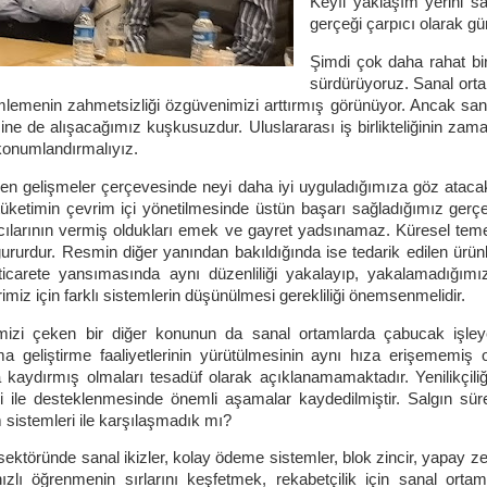
Keyfi yaklaşım yerini sa
gerçeği çarpıcı olarak g
Şimdi çok daha rahat bir
sürdürüyoruz. Sanal orta
lemenin zahmetsizliği özgüvenimizi arttırmış görünüyor. Ancak sanal
ine de alışacağımız kuşkusuzdur. Uluslararası iş birlikteliğinin zama
konumlandırmalıyız.
en gelişmeler çerçevesinde neyi daha iyi uyguladığımıza göz atacak 
tüketimin çevrim içi yönetilmesinde üstün başarı sağladığımız gerçeğ
cılarının vermiş oldukları emek ve gayret yadsınamaz. Küresel teme
gururdur. Resmin diğer yanından bakıldığında ise tedarik edilen ürünler
ticarete yansımasında aynı düzenliliği yakalayıp, yakalamadığımı
imiz için farklı sistemlerin düşünülmesi gerekliliği önemsenmelidir.
mizi çeken bir diğer konunun da sanal ortamlarda çabucak işley
ma geliştirme faaliyetlerinin yürütülmesinin aynı hıza erişememiş o
a kaydırmış olmaları tesadüf olarak açıklanamamaktadır. Yenilikçil
ji ile desteklenmesinde önemli aşamalar kaydedilmiştir. Salgın sü
 sistemleri ile karşılaşmadık mı?
 sektöründe sanal ikizler, kolay ödeme sistemler, blok zincir, yapay
zlı öğrenmenin sırlarını keşfetmek, rekabetçilik için sanal orta