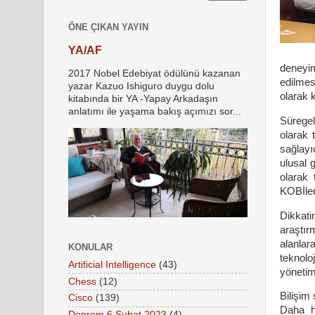
ÖNE ÇIKAN YAYIN
YA/AF
deneyim
2017 Nobel Edebiyat ödülünü kazanan
edilmes
yazar Kazuo Ishiguro duygu dolu
olarak 
kitabında bir YA -Yapay Arkadaşın
anlatımı ile yaşama bakış açımızı sor...
Süregel
olarak 
sağlayı
ulusal 
olarak 
KOBİler
Dikkati
araştır
alanlar
KONULAR
teknolo
Artificial Intelligence
(43)
yönetim
Chess
(12)
Bilişim
Cisco
(139)
Daha hı
Deprem 6 Şubat 2023
(4)