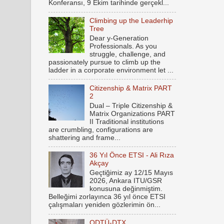
Konferansı, 9 Ekim tarihinde gerçekl...
Climbing up the Leaderhip
Tree
Dear y-Generation
Professionals. As you
struggle, challenge, and
passionately pursue to climb up the
ladder in a corporate environment let ...
Citizenship & Matrix PART
2
Dual – Triple Citizenship &
Matrix Organizations PART
II Traditional institutions
are crumbling, configurations are
shattering and frame...
36 Yıl Önce ETSI - Ali Rıza
Akçay
Geçtiğimiz ay 12/15 Mayıs
2026, Ankara ITU/GSR
konusuna değinmiştim.
Belleğimi zorlayınca 36 yıl önce ETSI
çalışmaları yeniden gözlerimin ön...
ODTÜ-DTX