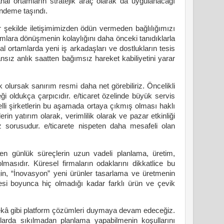
nal ortamların stratejik araç olarak da uygulanacağı
ündeme taşındı.
 şekilde iletişimimizden ödün vermeden bağlılığımızı
mlara dönüşmenin kolaylığını daha önceki tanıdıklarla
 ortamlarda yeni iş arkadaşları ve dostlukların tesis
nsız anlık saatten bağımsız hareket kabiliyetini yarar
olursak sanırım resmi daha net görebiliriz. Öncelikli
i oldukça çarpıcıdır. e/ticaret özelinde büyük servis
lli şirketlerin bu aşamada ortaya çıkmış olması haklı
in yatırım olarak, verimlilik olarak ve pazar etkinliği
z sorusudur. e/ticarete nispeten daha mesafeli olan
en günlük süreçlerin uzun vadeli planlama, üretim,
lmasıdır. Küresel firmaların odaklarını dikkatlice bu
iğin, “İnovasyon” yeni ürünler tasarlama ve üretmenin
resi boyunca hiç olmadığı kadar farklı ürün ve çevik
 zekâ gibi platform çözümleri duymaya devam edeceğiz.
mlarda sıkılmadan planlama yapabilmenin koşullarını