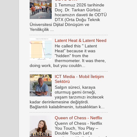
1 Temmuz 2026 tarihinde
Doç. Dr. Tarkan Gürbüz
hocamızın daveti ile ODTÜ
DTX (Orta Doğu Teknik
Üniversitesi Dijital Dönüşüm ve
Yenilikçilik ...
Latent Heat & Latent Need
He called this " Latent
Heat" because it was
"hidden" from the
thermometer. It was there,
doing work, but you couldn...
ICT Media - Mobil İletişim
Sektörü
Salgın süreci, karaya
oturmuş gemi örneği,
yaşam tarzımızı incitecek
kadar derinlemesine değiştirdi.
Bağlantılı kalabilmenin, tutsaklıktan k...
Queen of Chess - Netflix
Quenn of Chess - Netflix
You Touch, You Play –
Double Touch Let’s