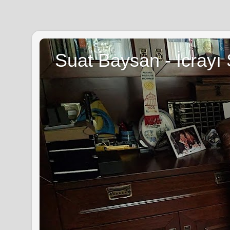
Suat Baysan - İcrayı 