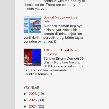
continue with the beauty of
chess stories. There are so many
minute yet ve...
Sosyal Medya ve Lider
İkilemi
Şüphesiz zaman hep aynı
hızla akıyor. Ancak bir
zaman dilimine sığdırılan
yeniliklerin hiperbolik artışı bütün taşları
yerinden oynatıyor. D...
TBD - 36. Ulusal Bilişim
Kurultayı
Türkiye Bilişim Derneği 36.
Bilişim Kurultayı Ankara
BTK konferans salonunda
geniş bir katılım ile tamamlandı.
Etkinliğin teması "G...
YAYINLAR
►
2026
(19)
►
2025
(30)
►
2024
(22)