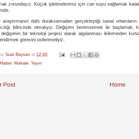
ak zorundayız. Küçük işletmelerimiz için can suyu sağlamak kadar 
mdır.
l araştırmanın dahi duraksamadan gerçekleştiği sanal ortamların
cılığı bilincinde olmalıyız. Değişimi benimsemek ile başlamak, 
 değişimin bir teknoloji projesi olarak algılanması ikileminden kur
lendirmek görevini üstlenmeliyiz.
 by
Suat Baysan
at
12:00
Haber
,
Makale
,
Yayın
 Post
Home