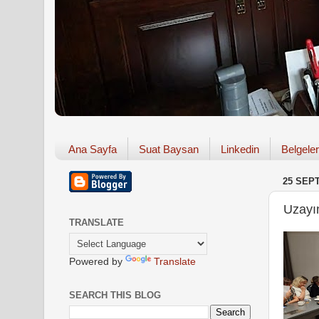
Ana Sayfa
Suat Baysan
Linkedin
Belgeler
25 SEP
Uzayın
TRANSLATE
Powered by
Translate
SEARCH THIS BLOG