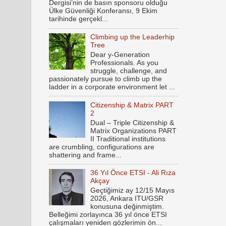
Dergisi’nin de basın sponsoru olduğu
Ülke Güvenliği Konferansı, 9 Ekim
tarihinde gerçekl...
Climbing up the Leaderhip
Tree
Dear y-Generation
Professionals. As you
struggle, challenge, and
passionately pursue to climb up the
ladder in a corporate environment let ...
Citizenship & Matrix PART
2
Dual – Triple Citizenship &
Matrix Organizations PART
II Traditional institutions
are crumbling, configurations are
shattering and frame...
36 Yıl Önce ETSI - Ali Rıza
Akçay
Geçtiğimiz ay 12/15 Mayıs
2026, Ankara ITU/GSR
konusuna değinmiştim.
Belleğimi zorlayınca 36 yıl önce ETSI
çalışmaları yeniden gözlerimin ön...