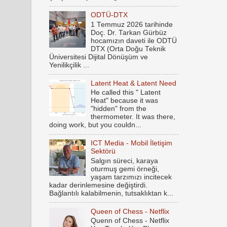
ODTÜ-DTX
1 Temmuz 2026 tarihinde
Doç. Dr. Tarkan Gürbüz
hocamızın daveti ile ODTÜ
DTX (Orta Doğu Teknik
Üniversitesi Dijital Dönüşüm ve
Yenilikçilik ...
Latent Heat & Latent Need
He called this " Latent
Heat" because it was
"hidden" from the
thermometer. It was there,
doing work, but you couldn...
ICT Media - Mobil İletişim
Sektörü
Salgın süreci, karaya
oturmuş gemi örneği,
yaşam tarzımızı incitecek
kadar derinlemesine değiştirdi.
Bağlantılı kalabilmenin, tutsaklıktan k...
Queen of Chess - Netflix
Quenn of Chess - Netflix