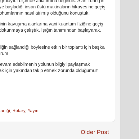
ğrulayıcı biçimde anlatımına değindik. Alan Turing'in
ye başladığı insan üstü makinaların hikayesine geçiş
humlarının nasıl atılmış olduğunu konuştuk.
inin kavuşma alanlarına yani kuantum fiziğine geçiş
lı dokunmaya çalıştık. Işığın tanımından başlayarak,
iğin sağlandığı böylesine etkin bir toplantı için başka
orum.
evam edebilmenin yolunun bilgiyi paylaşmak
ak için yakından takip etmek zorunda olduğumuz
aniği
,
Rotary
,
Yayın
Older Post