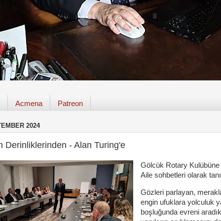
Acmena
Patreon
TEMBER 2024
 Derinliklerinden - Alan Turing'e
Gölcük Rotary Kulübüne 
Aile sohbetleri olarak t
Gözleri parlayan, merakla
engin ufuklara yolculuk 
boşluğunda evreni aradı