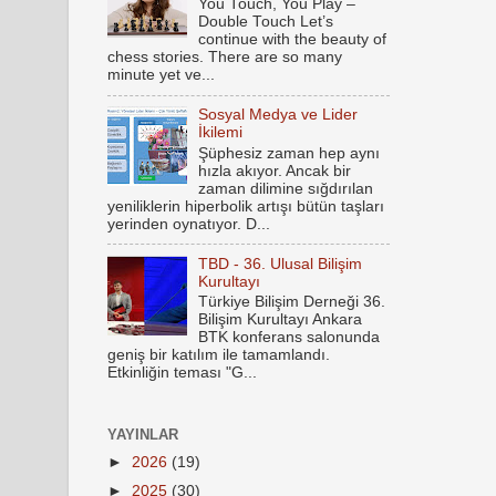
You Touch, You Play –
Double Touch Let’s
continue with the beauty of
chess stories. There are so many
minute yet ve...
Sosyal Medya ve Lider
İkilemi
Şüphesiz zaman hep aynı
hızla akıyor. Ancak bir
zaman dilimine sığdırılan
yeniliklerin hiperbolik artışı bütün taşları
yerinden oynatıyor. D...
TBD - 36. Ulusal Bilişim
Kurultayı
Türkiye Bilişim Derneği 36.
Bilişim Kurultayı Ankara
BTK konferans salonunda
geniş bir katılım ile tamamlandı.
Etkinliğin teması "G...
YAYINLAR
►
2026
(19)
►
2025
(30)