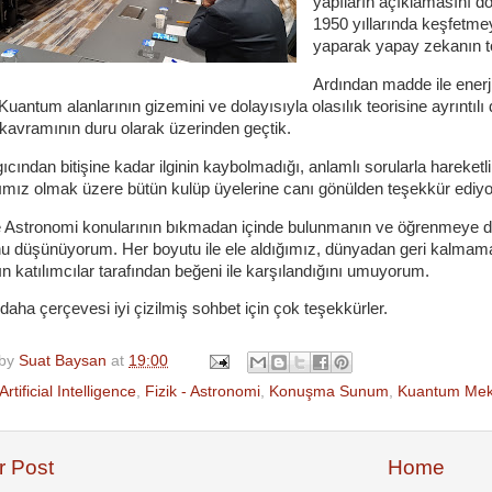
yapıların açıklamasını do
1950 yıllarında keşfetme
yaparak yapay zekanın to
Ardından madde ile enerj
 Kuantum alanlarının gizemini ve dolayısıyla olasılık teorisine ayrıntı
avramının duru olarak üzerinden geçtik.
cından bitişine kadar ilginin kaybolmadığı, anlamlı sorularla hareketlil
mız olmak üzere bütün kulüp üyelerine canı gönülden teşekkür ediy
e Astronomi konularının bıkmadan içinde bulunmanın ve öğrenmeye d
u düşünüyorum. Her boyutu ile ele aldığımız, dünyadan geri kalmam
ın katılımcılar tarafından beğeni ile karşılandığını umuyorum.
 daha çerçevesi iyi çizilmiş sohbet için çok teşekkürler.
 by
Suat Baysan
at
19:00
Artificial Intelligence
,
Fizik - Astronomi
,
Konuşma Sunum
,
Kuantum Mek
 Post
Home