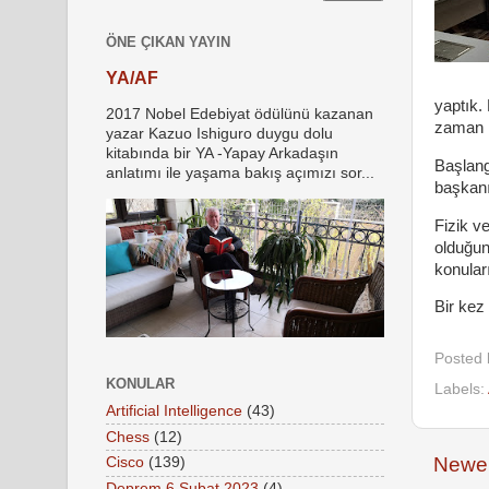
ÖNE ÇIKAN YAYIN
YA/AF
yaptık.
2017 Nobel Edebiyat ödülünü kazanan
zaman k
yazar Kazuo Ishiguro duygu dolu
kitabında bir YA -Yapay Arkadaşın
Başlangı
anlatımı ile yaşama bakış açımızı sor...
başkanı
Fizik v
olduğun
konular
Bir kez
Posted
KONULAR
Labels:
Artificial Intelligence
(43)
Chess
(12)
Newer
Cisco
(139)
Deprem 6 Şubat 2023
(4)