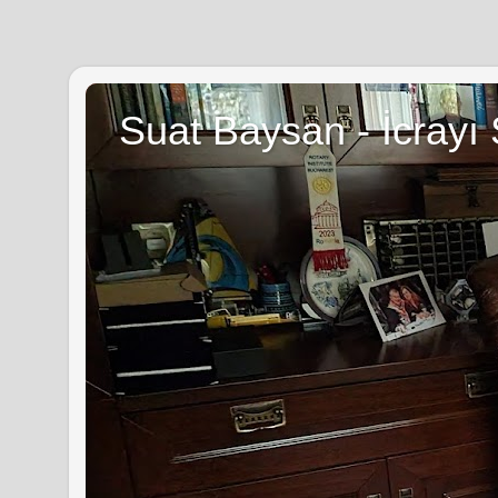
Suat Baysan - İcrayı 