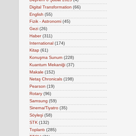
Digital Transformation
(66)
English
(55)
Fizik - Astronomi
(45)
Gezi
(26)
Haber
(311)
International
(174)
Kitap
(61)
Konuşma Sunum
(228)
Kuantum Mekaniği
(37)
Makale
(152)
Netaş Chronicals
(198)
Pearson
(19)
Rotary
(96)
Samsung
(59)
Sinema/Tiyatro
(35)
Söyleşi
(58)
STK
(132)
Toplantı
(285)