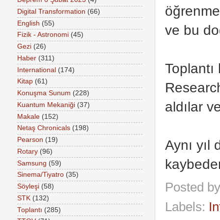
öğrenmemi
Digital Transformation
(66)
English
(55)
ve bu do
Fizik - Astronomi
(45)
Gezi
(26)
Haber
(311)
Toplantı
International
(174)
Kitap
(61)
Research
Konuşma Sunum
(228)
aldılar 
Kuantum Mekaniği
(37)
Makale
(152)
Netaş Chronicals
(198)
Pearson
(19)
Aynı yıl 
Rotary
(96)
kaybeder
Samsung
(59)
Sinema/Tiyatro
(35)
Posted b
Söyleşi
(58)
STK
(132)
Labels:
In
Toplantı
(285)