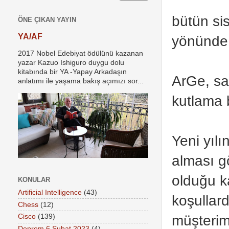
bütün sis
ÖNE ÇIKAN YAYIN
YA/AF
yönünde
2017 Nobel Edebiyat ödülünü kazanan
yazar Kazuo Ishiguro duygu dolu
kitabında bir YA -Yapay Arkadaşın
ArGe, sah
anlatımı ile yaşama bakış açımızı sor...
kutlama b
Yeni yılı
alması g
olduğu k
KONULAR
Artificial Intelligence
(43)
koşullard
Chess
(12)
müşterimi
Cisco
(139)
Deprem 6 Şubat 2023
(4)