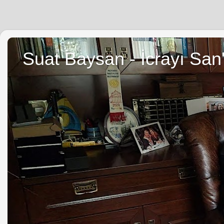
Suat Baysan - İcrayı San'