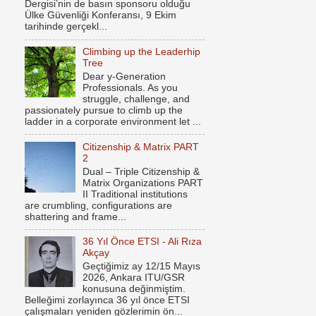
Dergisi’nin de basın sponsoru olduğu
Ülke Güvenliği Konferansı, 9 Ekim
tarihinde gerçekl...
Climbing up the Leaderhip
Tree
Dear y-Generation
Professionals. As you
struggle, challenge, and
passionately pursue to climb up the
ladder in a corporate environment let ...
Citizenship & Matrix PART
2
Dual – Triple Citizenship &
Matrix Organizations PART
II Traditional institutions
are crumbling, configurations are
shattering and frame...
36 Yıl Önce ETSI - Ali Rıza
Akçay
Geçtiğimiz ay 12/15 Mayıs
2026, Ankara ITU/GSR
konusuna değinmiştim.
Belleğimi zorlayınca 36 yıl önce ETSI
çalışmaları yeniden gözlerimin ön...