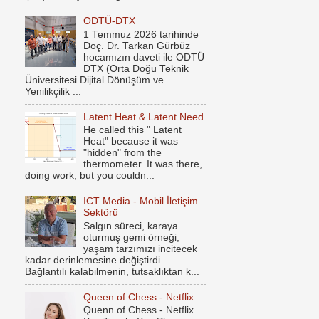
ODTÜ-DTX
1 Temmuz 2026 tarihinde
Doç. Dr. Tarkan Gürbüz
hocamızın daveti ile ODTÜ
DTX (Orta Doğu Teknik
Üniversitesi Dijital Dönüşüm ve
Yenilikçilik ...
Latent Heat & Latent Need
He called this " Latent
Heat" because it was
"hidden" from the
thermometer. It was there,
doing work, but you couldn...
ICT Media - Mobil İletişim
Sektörü
Salgın süreci, karaya
oturmuş gemi örneği,
yaşam tarzımızı incitecek
kadar derinlemesine değiştirdi.
Bağlantılı kalabilmenin, tutsaklıktan k...
Queen of Chess - Netflix
Quenn of Chess - Netflix