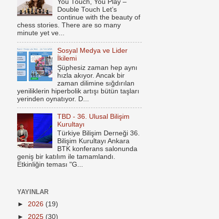
You Touch, You Play –
Double Touch Let’s
continue with the beauty of
chess stories. There are so many
minute yet ve...
Sosyal Medya ve Lider
İkilemi
Şüphesiz zaman hep aynı
hızla akıyor. Ancak bir
zaman dilimine sığdırılan
yeniliklerin hiperbolik artışı bütün taşları
yerinden oynatıyor. D...
TBD - 36. Ulusal Bilişim
Kurultayı
Türkiye Bilişim Derneği 36.
Bilişim Kurultayı Ankara
BTK konferans salonunda
geniş bir katılım ile tamamlandı.
Etkinliğin teması "G...
YAYINLAR
►
2026
(19)
►
2025
(30)