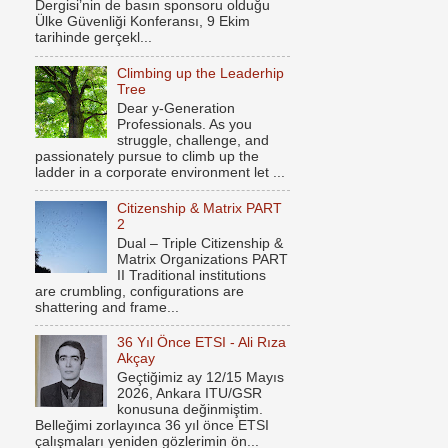
Dergisi’nin de basın sponsoru olduğu
Ülke Güvenliği Konferansı, 9 Ekim
tarihinde gerçekl...
Climbing up the Leaderhip
Tree
Dear y-Generation
Professionals. As you
struggle, challenge, and
passionately pursue to climb up the
ladder in a corporate environment let ...
Citizenship & Matrix PART
2
Dual – Triple Citizenship &
Matrix Organizations PART
II Traditional institutions
are crumbling, configurations are
shattering and frame...
36 Yıl Önce ETSI - Ali Rıza
Akçay
Geçtiğimiz ay 12/15 Mayıs
2026, Ankara ITU/GSR
konusuna değinmiştim.
Belleğimi zorlayınca 36 yıl önce ETSI
çalışmaları yeniden gözlerimin ön...