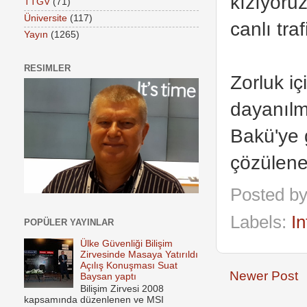
kızıyoru
TTGV
(71)
Üniversite
(117)
canlı tra
Yayın
(1265)
RESIMLER
Zorluk i
dayanılm
Bakü'ye 
çözülene
Posted b
Labels:
In
POPÜLER YAYINLAR
Ülke Güvenliği Bilişim
Zirvesinde Masaya Yatırıldı
Açılış Konuşması Suat
Newer Post
Baysan yaptı
Bilişim Zirvesi 2008
kapsamında düzenlenen ve MSI