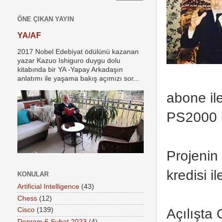
ÖNE ÇIKAN YAYIN
YA/AF
2017 Nobel Edebiyat ödülünü kazanan
yazar Kazuo Ishiguro duygu dolu
kitabında bir YA -Yapay Arkadaşın
anlatımı ile yaşama bakış açımızı sor...
abone ile
PS2000 l
Projenin
kredisi il
KONULAR
Artificial Intelligence
(43)
Chess
(12)
Açılışta
Cisco
(139)
Deprem 6 Şubat 2023
(4)