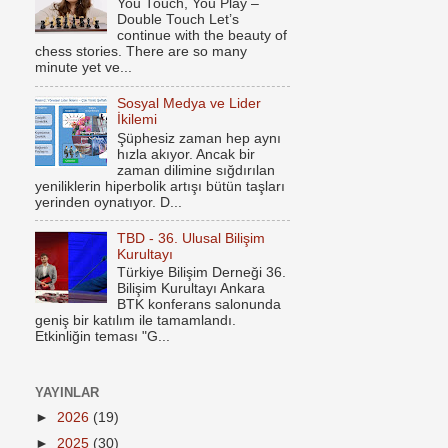
You Touch, You Play –
Double Touch Let’s
continue with the beauty of
chess stories. There are so many
minute yet ve...
Sosyal Medya ve Lider
İkilemi
Şüphesiz zaman hep aynı
hızla akıyor. Ancak bir
zaman dilimine sığdırılan
yeniliklerin hiperbolik artışı bütün taşları
yerinden oynatıyor. D...
TBD - 36. Ulusal Bilişim
Kurultayı
Türkiye Bilişim Derneği 36.
Bilişim Kurultayı Ankara
BTK konferans salonunda
geniş bir katılım ile tamamlandı.
Etkinliğin teması "G...
YAYINLAR
►
2026
(19)
►
2025
(30)