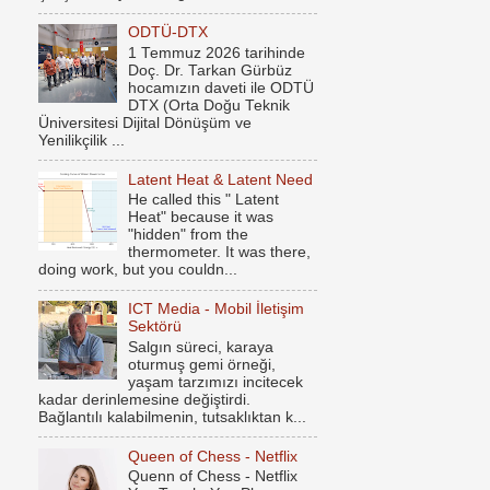
ODTÜ-DTX
1 Temmuz 2026 tarihinde
Doç. Dr. Tarkan Gürbüz
hocamızın daveti ile ODTÜ
DTX (Orta Doğu Teknik
Üniversitesi Dijital Dönüşüm ve
Yenilikçilik ...
Latent Heat & Latent Need
He called this " Latent
Heat" because it was
"hidden" from the
thermometer. It was there,
doing work, but you couldn...
ICT Media - Mobil İletişim
Sektörü
Salgın süreci, karaya
oturmuş gemi örneği,
yaşam tarzımızı incitecek
kadar derinlemesine değiştirdi.
Bağlantılı kalabilmenin, tutsaklıktan k...
Queen of Chess - Netflix
Quenn of Chess - Netflix