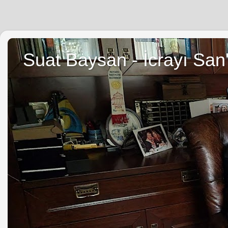
Suat Baysan - İcrayı San'