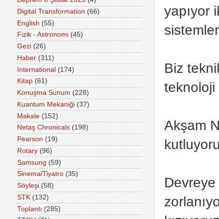
yapıyor 
Digital Transformation
(66)
English
(55)
sistemler
Fizik - Astronomi
(45)
Gezi
(26)
Haber
(311)
Biz tekni
International
(174)
Kitap
(61)
teknoloji
Konuşma Sunum
(228)
Kuantum Mekaniği
(37)
Makale
(152)
Akşam Nur
Netaş Chronicals
(198)
Pearson
(19)
kutluyor
Rotary
(96)
Samsung
(59)
Sinema/Tiyatro
(35)
Devreye 
Söyleşi
(58)
STK
(132)
zorlanıy
Toplantı
(285)