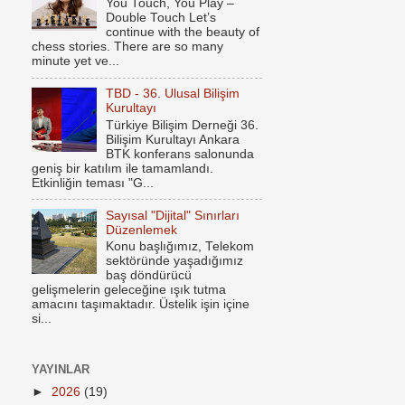
You Touch, You Play –
Double Touch Let’s
continue with the beauty of
chess stories. There are so many
minute yet ve...
TBD - 36. Ulusal Bilişim
Kurultayı
Türkiye Bilişim Derneği 36.
Bilişim Kurultayı Ankara
BTK konferans salonunda
geniş bir katılım ile tamamlandı.
Etkinliğin teması "G...
Sayısal "Dijital" Sınırları
Düzenlemek
Konu başlığımız, Telekom
sektöründe yaşadığımız
baş döndürücü
gelişmelerin geleceğine ışık tutma
amacını taşımaktadır. Üstelik işin içine
si...
YAYINLAR
►
2026
(19)