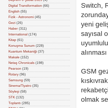
Switch, 
Digital Transformation
(66)
English
(55)
zorunday
Fizik - Astronomi
(45)
yeni geli
Gezi
(26)
Haber
(311)
sayısal o
International
(174)
Kitap
(61)
uyumlulu
Konuşma Sunum
(228)
alınması 
Kuantum Mekaniği
(37)
Makale
(152)
Netaş Chronicals
(198)
Pearson
(19)
GSM gezgi
Rotary
(96)
kıskıvrak
Samsung
(59)
Sinema/Tiyatro
(35)
rekabetç
Söyleşi
(58)
STK
(132)
olmak se
Toplantı
(285)