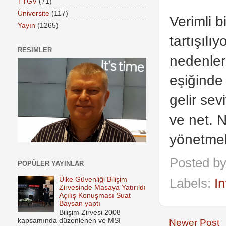
TTGV
(71)
Üniversite
(117)
Verimli b
Yayın
(1265)
tartışılı
RESIMLER
nedenleri
eşiğinde
gelir sev
ve net. N
yönetmek
Posted b
POPÜLER YAYINLAR
Ülke Güvenliği Bilişim
Labels:
In
Zirvesinde Masaya Yatırıldı
Açılış Konuşması Suat
Baysan yaptı
Bilişim Zirvesi 2008
kapsamında düzenlenen ve MSI
Newer Post