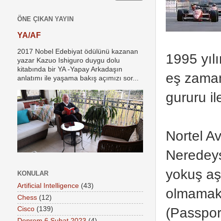
ÖNE ÇIKAN YAYIN
YA/AF
2017 Nobel Edebiyat ödülünü kazanan
1995 yılı
yazar Kazuo Ishiguro duygu dolu
kitabında bir YA -Yapay Arkadaşın
eş zaman
anlatımı ile yaşama bakış açımızı sor...
gururu il
Nortel Av
Neredeys
yokuş aş
KONULAR
Artificial Intelligence
(43)
olmamak,
Chess
(12)
(Passport
Cisco
(139)
Deprem 6 Şubat 2023
(4)