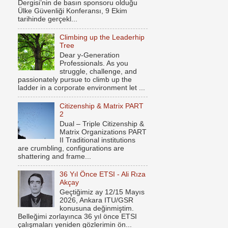
Dergisi’nin de basın sponsoru olduğu
Ülke Güvenliği Konferansı, 9 Ekim
tarihinde gerçekl...
Climbing up the Leaderhip
Tree
Dear y-Generation
Professionals. As you
struggle, challenge, and
passionately pursue to climb up the
ladder in a corporate environment let ...
Citizenship & Matrix PART
2
Dual – Triple Citizenship &
Matrix Organizations PART
II Traditional institutions
are crumbling, configurations are
shattering and frame...
36 Yıl Önce ETSI - Ali Rıza
Akçay
Geçtiğimiz ay 12/15 Mayıs
2026, Ankara ITU/GSR
konusuna değinmiştim.
Belleğimi zorlayınca 36 yıl önce ETSI
çalışmaları yeniden gözlerimin ön...