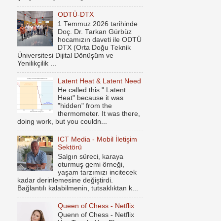
ODTÜ-DTX
1 Temmuz 2026 tarihinde
Doç. Dr. Tarkan Gürbüz
hocamızın daveti ile ODTÜ
DTX (Orta Doğu Teknik
Üniversitesi Dijital Dönüşüm ve
Yenilikçilik ...
Latent Heat & Latent Need
He called this " Latent
Heat" because it was
"hidden" from the
thermometer. It was there,
doing work, but you couldn...
ICT Media - Mobil İletişim
Sektörü
Salgın süreci, karaya
oturmuş gemi örneği,
yaşam tarzımızı incitecek
kadar derinlemesine değiştirdi.
Bağlantılı kalabilmenin, tutsaklıktan k...
Queen of Chess - Netflix
Quenn of Chess - Netflix