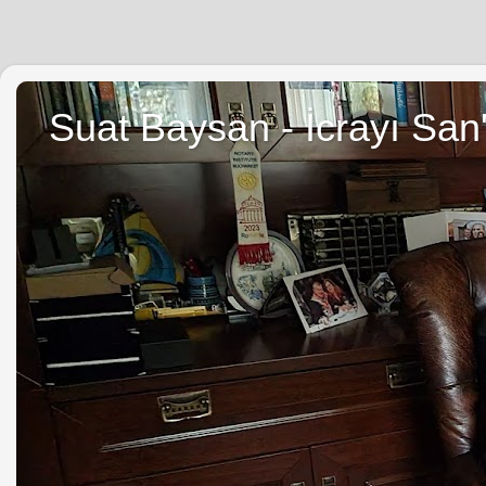
Suat Baysan - İcrayı San'