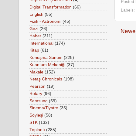
Posted
Digital Transformation
(66)
Labels:
English
(55)
Fizik - Astronomi
(45)
Gezi
(26)
Newer
Haber
(311)
International
(174)
Kitap
(61)
Konuşma Sunum
(228)
Kuantum Mekaniği
(37)
Makale
(152)
Netaş Chronicals
(198)
Pearson
(19)
Rotary
(96)
Samsung
(59)
Sinema/Tiyatro
(35)
Söyleşi
(58)
STK
(132)
Toplantı
(285)