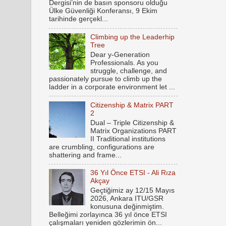
Dergisi’nin de basın sponsoru olduğu
Ülke Güvenliği Konferansı, 9 Ekim
tarihinde gerçekl...
Climbing up the Leaderhip
Tree
Dear y-Generation
Professionals. As you
struggle, challenge, and
passionately pursue to climb up the
ladder in a corporate environment let ...
Citizenship & Matrix PART
2
Dual – Triple Citizenship &
Matrix Organizations PART
II Traditional institutions
are crumbling, configurations are
shattering and frame...
36 Yıl Önce ETSI - Ali Rıza
Akçay
Geçtiğimiz ay 12/15 Mayıs
2026, Ankara ITU/GSR
konusuna değinmiştim.
Belleğimi zorlayınca 36 yıl önce ETSI
çalışmaları yeniden gözlerimin ön...