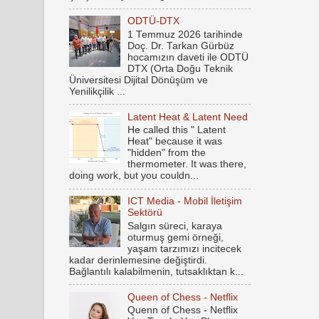
ODTÜ-DTX
1 Temmuz 2026 tarihinde
Doç. Dr. Tarkan Gürbüz
hocamızın daveti ile ODTÜ
DTX (Orta Doğu Teknik
Üniversitesi Dijital Dönüşüm ve
Yenilikçilik ...
Latent Heat & Latent Need
He called this " Latent
Heat" because it was
"hidden" from the
thermometer. It was there,
doing work, but you couldn...
ICT Media - Mobil İletişim
Sektörü
Salgın süreci, karaya
oturmuş gemi örneği,
yaşam tarzımızı incitecek
kadar derinlemesine değiştirdi.
Bağlantılı kalabilmenin, tutsaklıktan k...
Queen of Chess - Netflix
Quenn of Chess - Netflix