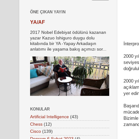
ÖNE ÇIKAN YAYIN
YA/AF
2017 Nobel Edebiyat ödülünü kazanan
yazar Kazuo Ishiguro duygu dolu
kitabında bir YA -Yapay Arkadaşın
İnterpr
anlatımı ile yaşama bakış açımızı sor...
2000 yı
seviyes
doğrulu
2000 yı
açıkla
yer edi
Başarıd
KONULAR
mücadel
Artificial Intelligence
(43)
Bizimle
Chess
(12)
zamanda
Cisco
(139)
Deprem 6 Şubat 2023
(4)