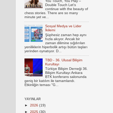
You Touch, You Play –
Double Touch Let’s
continue with the beauty of
chess stories. There are so many
minute yet ve...
Sosyal Medya ve Lider
İkilemi
Şüphesiz zaman hep aynı
hızla akıyor. Ancak bir
zaman dilimine sığdırılan
yeniliklerin hiperbolik artışı bütün taşları
yerinden oynatıyor. D...
TBD - 36. Ulusal Bilişim
Kurultayı
Türkiye Bilişim Derneği 36.
Bilişim Kurultayı Ankara
BTK konferans salonunda
geniş bir katılım ile tamamlandı.
Etkinliğin teması "G...
YAYINLAR
►
2026
(19)
►
2025
(30)