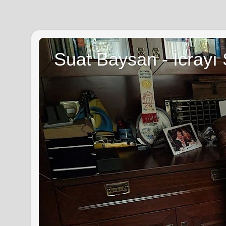
Suat Baysan - İcrayı 