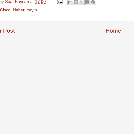
 by
Suat Baysan
at
17:00
Cisco
,
Haber
,
Yayın
 Post
Home