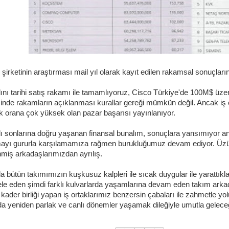
o şirketinin araştırması mail yıl olarak kayıt edilen rakamsal sonuçlar
lını tarihi satış rakamı ile tamamlıyoruz, Cisco Türkiye'de 100M$ üzeri
inde rakamların açıklanması kurallar gereği mümkün değil. Ancak iş ort
k orana çok yüksek olan pazar başarısı yayınlanıyor.
lı sonlarına doğru yaşanan finansal bunalım, sonuçlara yansımıyor anc
mayı gururla karşılamamıza rağmen burukluğumuz devam ediyor. Üz
nmiş arkadaşlarımızdan ayrılış.
a bütün takımımızın kuşkusuz kalpleri ile sıcak duygular ile yarattıkl
e eden şimdi farklı kulvarlarda yaşamlarına devam eden takım arkada
 kader birliği yapan iş ortaklarımız benzersin çabaları ile zahmetle yol
 yeniden parlak ve canlı dönemler yaşamak dileğiyle umutla geleceğ