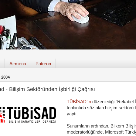
Acmena
Patreon
 2004
d - Bilişim Sektöründen İşbirliği Çağrısı
TÜBİSAD’ın
düzenlediği “Rekabet 
toplantıda söz alan bilişim sektörü t
yaptı.
Sunumların ardından,
Bilkom Bilişi
moderatörlüğünde,
Microsoft Türk