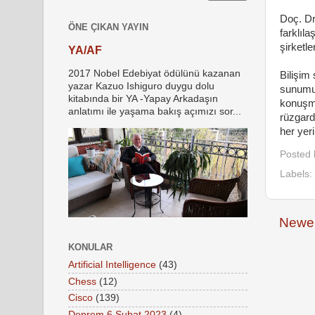
Doç. D
ÖNE ÇIKAN YAYIN
farklıla
şirketl
YA/AF
2017 Nobel Edebiyat ödülünü kazanan
Bilişim
yazar Kazuo Ishiguro duygu dolu
sunumun
kitabında bir YA -Yapay Arkadaşın
konuşma
anlatımı ile yaşama bakış açımızı sor...
rüzgard
her yer
Posted
Labels:
Newer
KONULAR
Artificial Intelligence
(43)
Chess
(12)
Cisco
(139)
Deprem 6 Şubat 2023
(4)