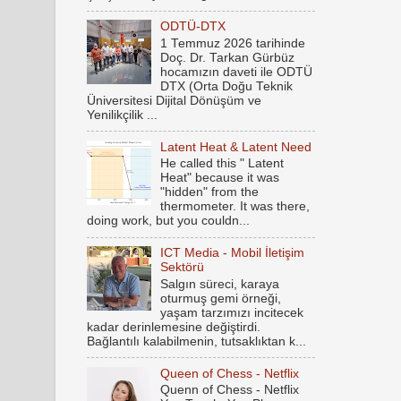
ODTÜ-DTX
1 Temmuz 2026 tarihinde
Doç. Dr. Tarkan Gürbüz
hocamızın daveti ile ODTÜ
DTX (Orta Doğu Teknik
Üniversitesi Dijital Dönüşüm ve
Yenilikçilik ...
Latent Heat & Latent Need
He called this " Latent
Heat" because it was
"hidden" from the
thermometer. It was there,
doing work, but you couldn...
ICT Media - Mobil İletişim
Sektörü
Salgın süreci, karaya
oturmuş gemi örneği,
yaşam tarzımızı incitecek
kadar derinlemesine değiştirdi.
Bağlantılı kalabilmenin, tutsaklıktan k...
Queen of Chess - Netflix
Quenn of Chess - Netflix