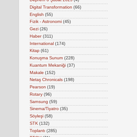
Digital Transformation
(66)
English
(55)
Fizik - Astronomi
(45)
Gezi
(26)
Haber
(311)
International
(174)
Kitap
(61)
Konuşma Sunum
(228)
Kuantum Mekaniği
(37)
Makale
(152)
Netaş Chronicals
(198)
Pearson
(19)
Rotary
(96)
Samsung
(59)
Sinema/Tiyatro
(35)
Söyleşi
(58)
STK
(132)
Toplantı
(285)