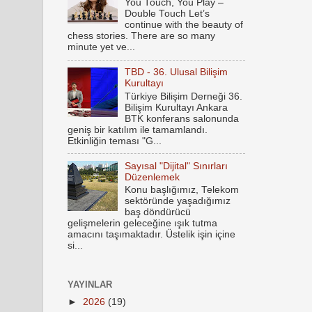
You Touch, You Play –
Double Touch Let’s
continue with the beauty of
chess stories. There are so many
minute yet ve...
TBD - 36. Ulusal Bilişim
Kurultayı
Türkiye Bilişim Derneği 36.
Bilişim Kurultayı Ankara
BTK konferans salonunda
geniş bir katılım ile tamamlandı.
Etkinliğin teması "G...
Sayısal "Dijital" Sınırları
Düzenlemek
Konu başlığımız, Telekom
sektöründe yaşadığımız
baş döndürücü
gelişmelerin geleceğine ışık tutma
amacını taşımaktadır. Üstelik işin içine
si...
YAYINLAR
►
2026
(19)