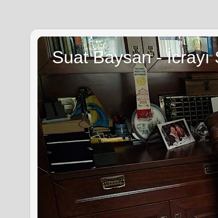
Suat Baysan - İcrayı 