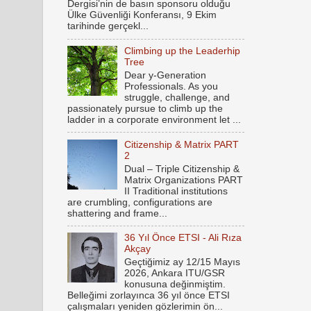
Dergisi’nin de basın sponsoru olduğu
Ülke Güvenliği Konferansı, 9 Ekim
tarihinde gerçekl...
Climbing up the Leaderhip
Tree
Dear y-Generation
Professionals. As you
struggle, challenge, and
passionately pursue to climb up the
ladder in a corporate environment let ...
Citizenship & Matrix PART
2
Dual – Triple Citizenship &
Matrix Organizations PART
II Traditional institutions
are crumbling, configurations are
shattering and frame...
36 Yıl Önce ETSI - Ali Rıza
Akçay
Geçtiğimiz ay 12/15 Mayıs
2026, Ankara ITU/GSR
konusuna değinmiştim.
Belleğimi zorlayınca 36 yıl önce ETSI
çalışmaları yeniden gözlerimin ön...