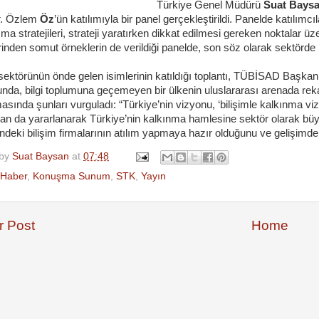
Türkiye Genel Müdürü
Suat Bays
r. Özlem
Öz
’ün katılımıyla bir panel gerçekleştirildi. Panelde katılımc
şma stratejileri, strateji yaratırken dikkat edilmesi gereken noktalar üzer
erinden somut örneklerin de verildiği panelde, son söz olarak sektörde 
 sektörünün önde gelen isimlerinin katıldığı toplantı, TÜBİSAD Başkanı
da, bilgi toplumuna geçemeyen bir ülkenin uluslararası arenada rekabe
sında şunları vurguladı: “Türkiye’nin vizyonu, ‘bilişimle kalkınma viz
an da yararlanarak Türkiye’nin kalkınma hamlesine sektör olarak büyük 
indeki bilişim firmalarının atılım yapmaya hazır olduğunu ve gelişimde e
 by
Suat Baysan
at
07:48
Haber
,
Konuşma Sunum
,
STK
,
Yayın
 Post
Home