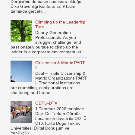
Dergisi’nin de basın sponsoru olduğu
Ülke Güvenliği Konferansı, 9 Ekim
tarihinde gerçekl...
Climbing up the Leaderhip
Tree
Dear y-Generation
Professionals. As you
struggle, challenge, and
passionately pursue to climb up the
ladder in a corporate environment let ...
Citizenship & Matrix PART
2
Dual – Triple Citizenship &
Matrix Organizations PART
II Traditional institutions
are crumbling, configurations are
shattering and frame...
ODTÜ-DTX
1 Temmuz 2026 tarihinde
Doç. Dr. Tarkan Gürbüz
hocamızın daveti ile ODTÜ
DTX (Orta Doğu Teknik
Üniversitesi Dijital Dönüşüm ve
Yenilikçilik ...