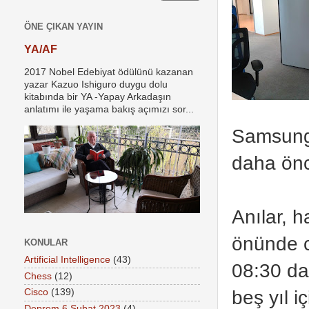
ÖNE ÇIKAN YAYIN
YA/AF
2017 Nobel Edebiyat ödülünü kazanan
yazar Kazuo Ishiguro duygu dolu
kitabında bir YA -Yapay Arkadaşın
anlatımı ile yaşama bakış açımızı sor...
Samsung 
daha önc
Anılar, 
önünde c
KONULAR
Artificial Intelligence
(43)
08:30 da
Chess
(12)
beş yıl 
Cisco
(139)
Deprem 6 Şubat 2023
(4)