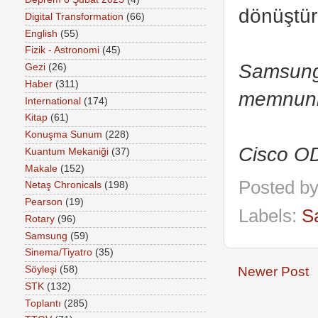
dönüştür
Digital Transformation
(66)
English
(55)
Fizik - Astronomi
(45)
Samsung 
Gezi
(26)
Haber
(311)
memnuniye
International
(174)
Kitap
(61)
Konuşma Sunum
(228)
Cisco OD
Kuantum Mekaniği
(37)
Makale
(152)
Posted b
Netaş Chronicals
(198)
Pearson
(19)
Labels:
S
Rotary
(96)
Samsung
(59)
Sinema/Tiyatro
(35)
Newer Post
Söyleşi
(58)
STK
(132)
Toplantı
(285)