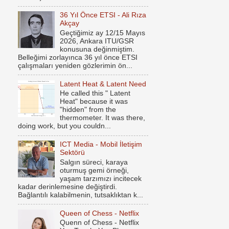
36 Yıl Önce ETSI - Ali Rıza
Akçay
Geçtiğimiz ay 12/15 Mayıs
2026, Ankara ITU/GSR
konusuna değinmiştim.
Belleğimi zorlayınca 36 yıl önce ETSI
çalışmaları yeniden gözlerimin ön...
Latent Heat & Latent Need
He called this " Latent
Heat" because it was
"hidden" from the
thermometer. It was there,
doing work, but you couldn...
ICT Media - Mobil İletişim
Sektörü
Salgın süreci, karaya
oturmuş gemi örneği,
yaşam tarzımızı incitecek
kadar derinlemesine değiştirdi.
Bağlantılı kalabilmenin, tutsaklıktan k...
Queen of Chess - Netflix
Quenn of Chess - Netflix