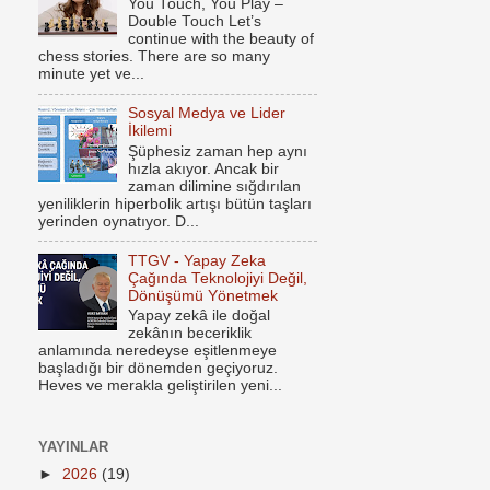
You Touch, You Play –
Double Touch Let’s
continue with the beauty of
chess stories. There are so many
minute yet ve...
Sosyal Medya ve Lider
İkilemi
Şüphesiz zaman hep aynı
hızla akıyor. Ancak bir
zaman dilimine sığdırılan
yeniliklerin hiperbolik artışı bütün taşları
yerinden oynatıyor. D...
TTGV - Yapay Zeka
Çağında Teknolojiyi Değil,
Dönüşümü Yönetmek
Yapay zekâ ile doğal
zekânın beceriklik
anlamında neredeyse eşitlenmeye
başladığı bir dönemden geçiyoruz.
Heves ve merakla geliştirilen yeni...
YAYINLAR
►
2026
(19)