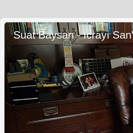
Suat Baysan - İcrayı San'