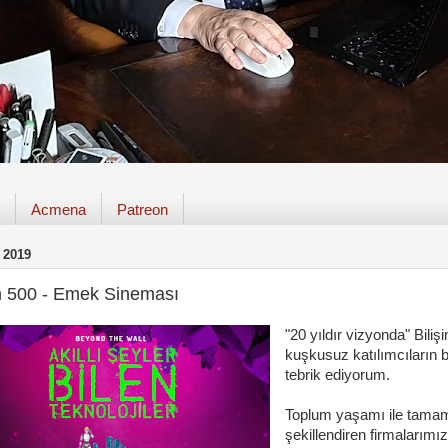
Acmena
Patreon
 2019
im 500 - Emek Sineması
"20 yıldır vizyonda" Bili
kuşkusuz katılımcıların 
tebrik ediyorum.
Toplum yaşamı ile tamam
şekillendiren firmalarımız