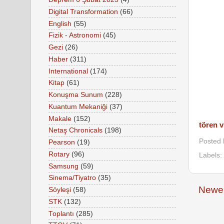
Digital Transformation
(66)
English
(55)
Fizik - Astronomi
(45)
Gezi
(26)
Haber
(311)
International
(174)
Kitap
(61)
Konuşma Sunum
(228)
Kuantum Mekaniği
(37)
Makale
(152)
tören 
Netaş Chronicals
(198)
Posted
Pearson
(19)
Rotary
(96)
Labels:
Samsung
(59)
Sinema/Tiyatro
(35)
Newer
Söyleşi
(58)
STK
(132)
Toplantı
(285)