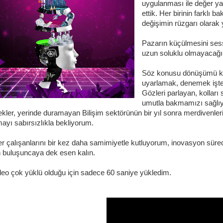
uygulanması ile değer ya
ettik. Her birinin farklı b
değişimin rüzgarı olarak
Pazarın küçülmesini ses
uzun soluklu olmayacağı
Söz konusu dönüşümü kav
uyarlamak, denemek işte s
Gözleri parlayan, kolları 
umutla bakmamızı sağlıyor
ekler, yerinde duramayan Bilişim sektörünün bir yıl sonra merdivenler
mayı sabırsızlıkla bekliyorum.
 çalışanlarını bir kez daha samimiyetle kutluyorum, inovasyon süreci
 buluşuncaya dek esen kalın.
deo çok yüklü olduğu için sadece 60 saniye yükledim.