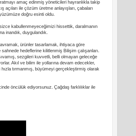
ratmayı amaç edinmiş yöneticileri hayranlıkla takip
akış açıları ile çözüm üretme anlayışları, çabaları
 yüzümüze doğru esinti oldu.
sizce kabullenmeyeceğimizi hissettik, daralmanın
na inandık, duygulandık.
ramak, ürünler tasarlamak, ihtiyaca göre
ahnede hedeflerine kilitlenmiş Bilişim çalışanları.
sıvamış, sezgileri kuvvetli, belli olmayan geleceğe
lar. Akıl ve bilim ile yollarına devam edecekler,
i hızla tırmanmış, büyümeyi gerçekleştirmiş olarak
nde öncülük ediyorsunuz. Çağdaş farklılıklar ile