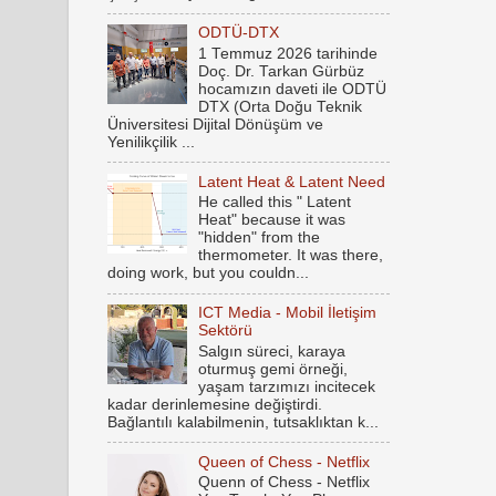
ODTÜ-DTX
1 Temmuz 2026 tarihinde
Doç. Dr. Tarkan Gürbüz
hocamızın daveti ile ODTÜ
DTX (Orta Doğu Teknik
Üniversitesi Dijital Dönüşüm ve
Yenilikçilik ...
Latent Heat & Latent Need
He called this " Latent
Heat" because it was
"hidden" from the
thermometer. It was there,
doing work, but you couldn...
ICT Media - Mobil İletişim
Sektörü
Salgın süreci, karaya
oturmuş gemi örneği,
yaşam tarzımızı incitecek
kadar derinlemesine değiştirdi.
Bağlantılı kalabilmenin, tutsaklıktan k...
Queen of Chess - Netflix
Quenn of Chess - Netflix