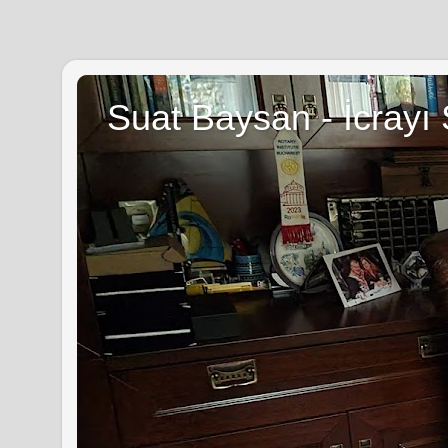
Suat Baysan - İcrayı 