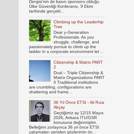
Dergisi’nin de basın sponsoru olduğu
Ülke Güvenliği Konferansı, 9 Ekim
tarihinde gerçekl...
Climbing up the Leaderhip
Tree
Dear y-Generation
Professionals. As you
struggle, challenge, and
passionately pursue to climb up the
ladder in a corporate environment let ...
Citizenship & Matrix PART
2
Dual – Triple Citizenship &
Matrix Organizations PART
II Traditional institutions
are crumbling, configurations are
shattering and frame...
36 Yıl Önce ETSI - Ali Rıza
Akçay
Geçtiğimiz ay 12/15 Mayıs
2026, Ankara ITU/GSR
konusuna değinmiştim.
Belleğimi zorlayınca 36 yıl önce ETSI
çalışmaları yeniden gözlerimin ön...