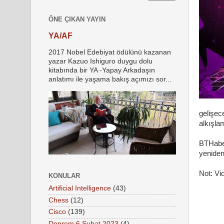
ÖNE ÇIKAN YAYIN
YA/AF
2017 Nobel Edebiyat ödülünü kazanan
yazar Kazuo Ishiguro duygu dolu
kitabında bir YA -Yapay Arkadaşın
anlatımı ile yaşama bakış açımızı sor...
gelişec
alkışla
BTHaber
yeniden
Not: Vi
KONULAR
Artificial Intelligence
(43)
Chess
(12)
Cisco
(139)
Deprem 6 Şubat 2023
(4)