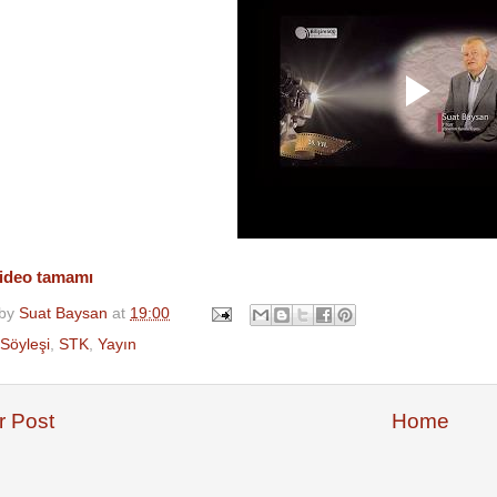
video tamamı
 by
Suat Baysan
at
19:00
Söyleşi
,
STK
,
Yayın
 Post
Home