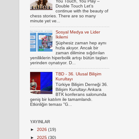
You Touch, You Play –
Double Touch Let’s
continue with the beauty of
chess stories. There are so many
minute yet ve...
Sosyal Medya ve Lider
İkilemi
Şüphesiz zaman hep aynı
hızla akıyor. Ancak bir
zaman dilimine sığdırılan
yeniliklerin hiperbolik artışı bütün taşları
yerinden oynatıyor. D...
TBD - 36. Ulusal Bilişim
Kurultayı
Türkiye Bilişim Derneği 36.
Bilişim Kurultayı Ankara
BTK konferans salonunda
geniş bir katılım ile tamamlandı.
Etkinliğin teması "G...
YAYINLAR
►
2026
(19)
►
2025
(30)