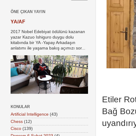
ÖNE ÇIKAN YAYIN
YA/AF
2017 Nobel Edebiyat ödülünü kazanan
yazar Kazuo Ishiguro duygu dolu
kitabında bir YA -Yapay Arkadaşın
anlatımı ile yaşama bakış açımızı sor...
Etiler Ro
KONULAR
Bağ Boz
Artificial Intelligence
(43)
uyandırıy
Chess
(12)
Cisco
(139)
Deprem 6 Şubat 2023
(4)