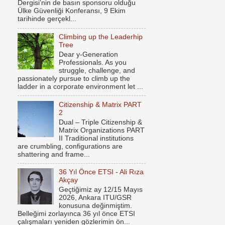
Dergisi’nin de basın sponsoru olduğu
Ülke Güvenliği Konferansı, 9 Ekim
tarihinde gerçekl...
Climbing up the Leaderhip
Tree
Dear y-Generation
Professionals. As you
struggle, challenge, and
passionately pursue to climb up the
ladder in a corporate environment let ...
Citizenship & Matrix PART
2
Dual – Triple Citizenship &
Matrix Organizations PART
II Traditional institutions
are crumbling, configurations are
shattering and frame...
36 Yıl Önce ETSI - Ali Rıza
Akçay
Geçtiğimiz ay 12/15 Mayıs
2026, Ankara ITU/GSR
konusuna değinmiştim.
Belleğimi zorlayınca 36 yıl önce ETSI
çalışmaları yeniden gözlerimin ön...