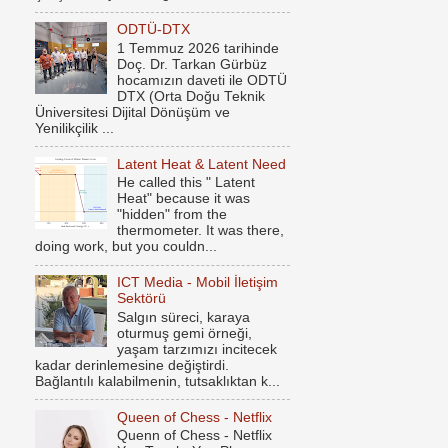
ODTÜ-DTX
1 Temmuz 2026 tarihinde
Doç. Dr. Tarkan Gürbüz
hocamızın daveti ile ODTÜ
DTX (Orta Doğu Teknik
Üniversitesi Dijital Dönüşüm ve
Yenilikçilik ...
Latent Heat & Latent Need
He called this " Latent
Heat" because it was
"hidden" from the
thermometer. It was there,
doing work, but you couldn...
ICT Media - Mobil İletişim
Sektörü
Salgın süreci, karaya
oturmuş gemi örneği,
yaşam tarzımızı incitecek
kadar derinlemesine değiştirdi.
Bağlantılı kalabilmenin, tutsaklıktan k...
Queen of Chess - Netflix
Quenn of Chess - Netflix