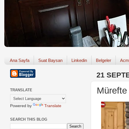
Ana Sayfa
Suat Baysan
Linkedin
Belgeler
Acm
21 SEPT
Mürefte
TRANSLATE
Powered by
Translate
SEARCH THIS BLOG