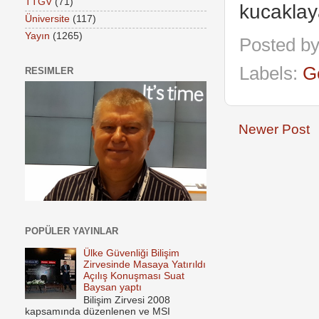
TTGV
(71)
kucaklay
Üniversite
(117)
Yayın
(1265)
Posted b
Labels:
G
RESIMLER
Newer Post
POPÜLER YAYINLAR
Ülke Güvenliği Bilişim
Zirvesinde Masaya Yatırıldı
Açılış Konuşması Suat
Baysan yaptı
Bilişim Zirvesi 2008
kapsamında düzenlenen ve MSI