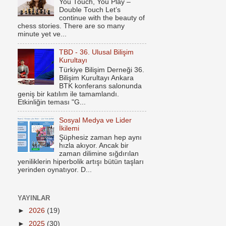
You Touch, You Play –
Double Touch Let’s
continue with the beauty of
chess stories. There are so many
minute yet ve...
TBD - 36. Ulusal Bilişim
Kurultayı
Türkiye Bilişim Derneği 36.
Bilişim Kurultayı Ankara
BTK konferans salonunda
geniş bir katılım ile tamamlandı.
Etkinliğin teması "G...
Sosyal Medya ve Lider
İkilemi
Şüphesiz zaman hep aynı
hızla akıyor. Ancak bir
zaman dilimine sığdırılan
yeniliklerin hiperbolik artışı bütün taşları
yerinden oynatıyor. D...
YAYINLAR
►
2026
(19)
►
2025
(30)