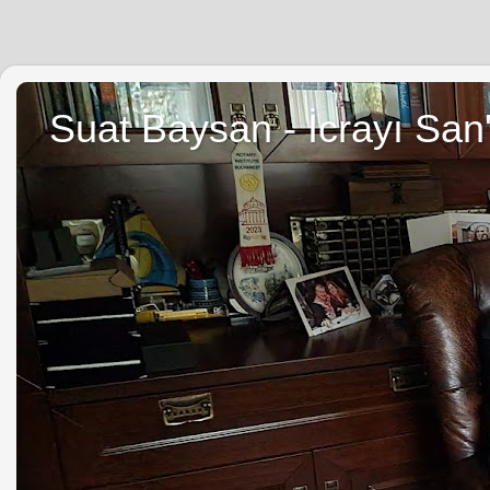
Suat Baysan - İcrayı San'