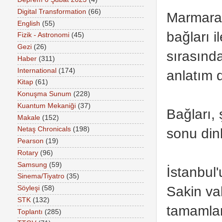
Digital Transformation
(66)
Marmara 
English
(55)
bağları i
Fizik - Astronomi
(45)
Gezi
(26)
sırasınd
Haber
(311)
International
(174)
anlatım d
Kitap
(61)
Konuşma Sunum
(228)
Kuantum Mekaniği
(37)
Bağları, 
Makale
(152)
sonu din
Netaş Chronicals
(198)
Pearson
(19)
Rotary
(96)
Samsung
(59)
İstanbul
Sinema/Tiyatro
(35)
Sakin va
Söyleşi
(58)
STK
(132)
tamamlanm
Toplantı
(285)