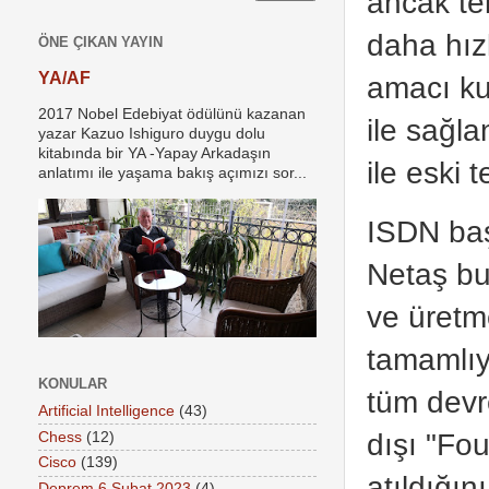
ancak te
daha hız
ÖNE ÇIKAN YAYIN
YA/AF
amacı ku
2017 Nobel Edebiyat ödülünü kazanan
ile sağla
yazar Kazuo Ishiguro duygu dolu
kitabında bir YA -Yapay Arkadaşın
ile eski 
anlatımı ile yaşama bakış açımızı sor...
ISDN baş
Netaş bu
ve üretm
tamamlıyo
KONULAR
tüm devr
Artificial Intelligence
(43)
dışı "Fo
Chess
(12)
Cisco
(139)
atıldığın
Deprem 6 Şubat 2023
(4)