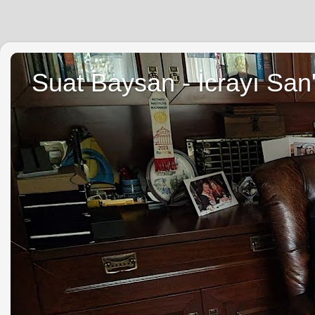
Suat Baysan - İcrayı San'