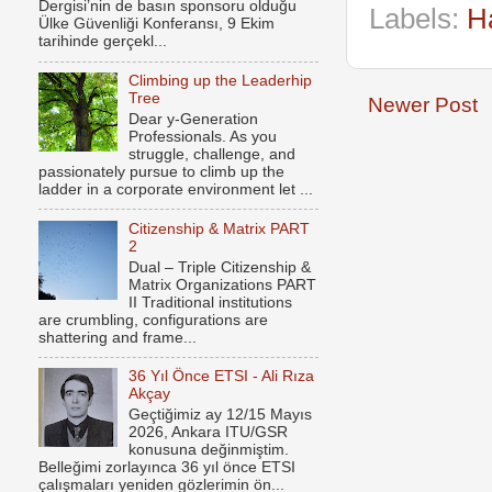
Dergisi’nin de basın sponsoru olduğu
Labels:
H
Ülke Güvenliği Konferansı, 9 Ekim
tarihinde gerçekl...
Climbing up the Leaderhip
Tree
Newer Post
Dear y-Generation
Professionals. As you
struggle, challenge, and
passionately pursue to climb up the
ladder in a corporate environment let ...
Citizenship & Matrix PART
2
Dual – Triple Citizenship &
Matrix Organizations PART
II Traditional institutions
are crumbling, configurations are
shattering and frame...
36 Yıl Önce ETSI - Ali Rıza
Akçay
Geçtiğimiz ay 12/15 Mayıs
2026, Ankara ITU/GSR
konusuna değinmiştim.
Belleğimi zorlayınca 36 yıl önce ETSI
çalışmaları yeniden gözlerimin ön...