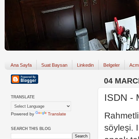
Ana Sayfa
Suat Baysan
Linkedin
Belgeler
Acm
04 MARC
ISDN - 
TRANSLATE
Rahmetl
Powered by
Translate
söyleşi. 
SEARCH THIS BLOG