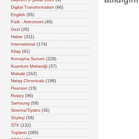
Digital Transformation
(66)
English
(55)
Fizik - Astronomi
(45)
Gezi
(26)
Haber
(311)
International
(174)
Kitap
(61)
Konuşma Sunum
(228)
Kuantum Mekaniği
(37)
Makale
(152)
Netaş Chronicals
(198)
Pearson
(19)
Rotary
(96)
Samsung
(59)
Sinema/Tiyatro
(35)
Söyleşi
(58)
STK
(132)
Toplantı
(285)