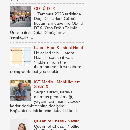
ODTÜ-DTX
1 Temmuz 2026 tarihinde
Doç. Dr. Tarkan Gürbüz
hocamızın daveti ile ODTÜ
DTX (Orta Doğu Teknik
Üniversitesi Dijital Dönüşüm ve
Yenilikçilik ...
Latent Heat & Latent Need
He called this " Latent
Heat" because it was
"hidden" from the
thermometer. It was there,
doing work, but you couldn...
ICT Media - Mobil İletişim
Sektörü
Salgın süreci, karaya
oturmuş gemi örneği,
yaşam tarzımızı incitecek
kadar derinlemesine değiştirdi.
Bağlantılı kalabilmenin, tutsaklıktan k...
Queen of Chess - Netflix
Quenn of Chess - Netflix