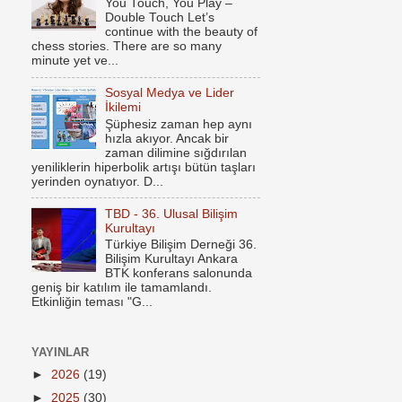
You Touch, You Play –
Double Touch Let’s
continue with the beauty of
chess stories. There are so many
minute yet ve...
Sosyal Medya ve Lider
İkilemi
Şüphesiz zaman hep aynı
hızla akıyor. Ancak bir
zaman dilimine sığdırılan
yeniliklerin hiperbolik artışı bütün taşları
yerinden oynatıyor. D...
TBD - 36. Ulusal Bilişim
Kurultayı
Türkiye Bilişim Derneği 36.
Bilişim Kurultayı Ankara
BTK konferans salonunda
geniş bir katılım ile tamamlandı.
Etkinliğin teması "G...
YAYINLAR
►
2026
(19)
►
2025
(30)