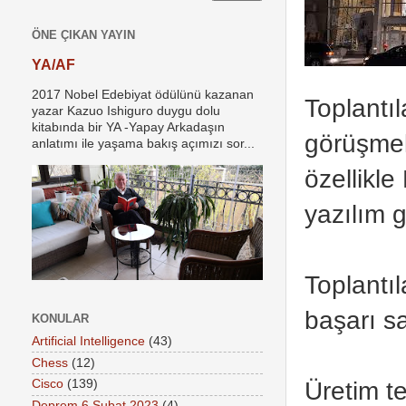
ÖNE ÇIKAN YAYIN
YA/AF
2017 Nobel Edebiyat ödülünü kazanan
Toplantıl
yazar Kazuo Ishiguro duygu dolu
kitabında bir YA -Yapay Arkadaşın
görüşmel
anlatımı ile yaşama bakış açımızı sor...
özellikle
yazılım g
Toplantı
başarı sa
KONULAR
Artificial Intelligence
(43)
Chess
(12)
Üretim te
Cisco
(139)
Deprem 6 Şubat 2023
(4)