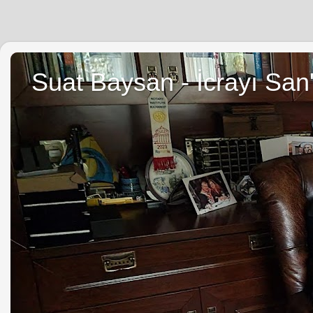
Suat Baysan - İcrayı San'