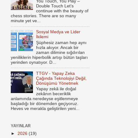
You Touch, You Play –
Double Touch Let’s
continue with the beauty of
chess stories. There are so many
minute yet ve...
Sosyal Medya ve Lider
İkilemi
Şüphesiz zaman hep aynı
hızla akıyor. Ancak bir
zaman dilimine sığdırılan
yeniliklerin hiperbolik artışı bütün taşları
yerinden oynatıyor. D...
TTGV - Yapay Zeka
Çağında Teknolojiyi Değil,
Dönüşümü Yönetmek
Yapay zekâ ile doğal
zekânın beceriklik
anlamında neredeyse eşitlenmeye
başladığı bir dönemden geçiyoruz.
Heves ve merakla geliştirilen yeni...
YAYINLAR
►
2026
(19)