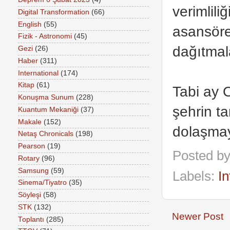
verimliliğ
Digital Transformation
(66)
English
(55)
asansöre
Fizik - Astronomi
(45)
dağıtmala
Gezi
(26)
Haber
(311)
International
(174)
Kitap
(61)
Tabi ay 
Konuşma Sunum
(228)
şehrin ta
Kuantum Mekaniği
(37)
Makale
(152)
dolaşmay
Netaş Chronicals
(198)
Pearson
(19)
Posted b
Rotary
(96)
Samsung
(59)
Labels:
In
Sinema/Tiyatro
(35)
Söyleşi
(58)
STK
(132)
Newer Post
Toplantı
(285)