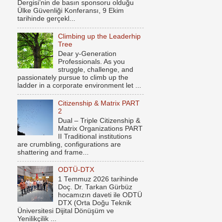
Dergisi’nin de basın sponsoru olduğu
Ülke Güvenliği Konferansı, 9 Ekim
tarihinde gerçekl...
Climbing up the Leaderhip
Tree
Dear y-Generation
Professionals. As you
struggle, challenge, and
passionately pursue to climb up the
ladder in a corporate environment let ...
Citizenship & Matrix PART
2
Dual – Triple Citizenship &
Matrix Organizations PART
II Traditional institutions
are crumbling, configurations are
shattering and frame...
ODTÜ-DTX
1 Temmuz 2026 tarihinde
Doç. Dr. Tarkan Gürbüz
hocamızın daveti ile ODTÜ
DTX (Orta Doğu Teknik
Üniversitesi Dijital Dönüşüm ve
Yenilikçilik ...