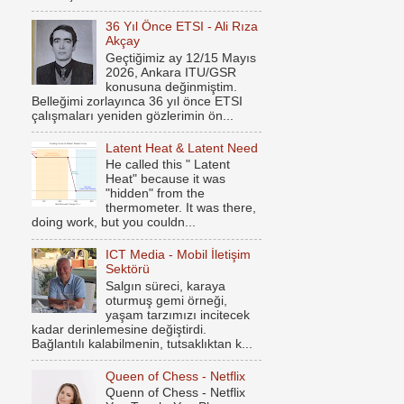
36 Yıl Önce ETSI - Ali Rıza
Akçay
Geçtiğimiz ay 12/15 Mayıs
2026, Ankara ITU/GSR
konusuna değinmiştim.
Belleğimi zorlayınca 36 yıl önce ETSI
çalışmaları yeniden gözlerimin ön...
Latent Heat & Latent Need
He called this " Latent
Heat" because it was
"hidden" from the
thermometer. It was there,
doing work, but you couldn...
ICT Media - Mobil İletişim
Sektörü
Salgın süreci, karaya
oturmuş gemi örneği,
yaşam tarzımızı incitecek
kadar derinlemesine değiştirdi.
Bağlantılı kalabilmenin, tutsaklıktan k...
Queen of Chess - Netflix
Quenn of Chess - Netflix