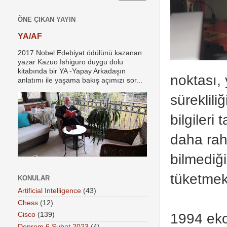
ÖNE ÇIKAN YAYIN
YA/AF
2017 Nobel Edebiyat ödülünü kazanan
yazar Kazuo Ishiguro duygu dolu
kitabında bir YA -Yapay Arkadaşın
noktası, y
anlatımı ile yaşama bakış açımızı sor...
süreklili
bilgileri
daha rah
bilmediğ
tüketmek
KONULAR
Artificial Intelligence
(43)
Chess
(12)
1994 eko
Cisco
(139)
Deprem 6 Şubat 2023
(4)