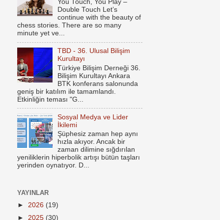
You Touch, You Play –
Double Touch Let’s
continue with the beauty of
chess stories. There are so many
minute yet ve...
TBD - 36. Ulusal Bilişim
Kurultayı
Türkiye Bilişim Derneği 36.
Bilişim Kurultayı Ankara
BTK konferans salonunda
geniş bir katılım ile tamamlandı.
Etkinliğin teması "G...
Sosyal Medya ve Lider
İkilemi
Şüphesiz zaman hep aynı
hızla akıyor. Ancak bir
zaman dilimine sığdırılan
yeniliklerin hiperbolik artışı bütün taşları
yerinden oynatıyor. D...
YAYINLAR
►
2026
(19)
►
2025
(30)