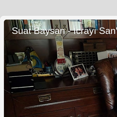
Suat Baysan - İcrayı San'