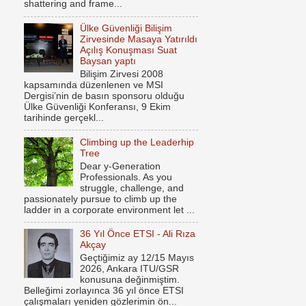
shattering and frame...
Ülke Güvenliği Bilişim
Zirvesinde Masaya Yatırıldı
Açılış Konuşması Suat
Baysan yaptı
Bilişim Zirvesi 2008
kapsamında düzenlenen ve MSI
Dergisi’nin de basın sponsoru olduğu
Ülke Güvenliği Konferansı, 9 Ekim
tarihinde gerçekl...
Climbing up the Leaderhip
Tree
Dear y-Generation
Professionals. As you
struggle, challenge, and
passionately pursue to climb up the
ladder in a corporate environment let ...
36 Yıl Önce ETSI - Ali Rıza
Akçay
Geçtiğimiz ay 12/15 Mayıs
2026, Ankara ITU/GSR
konusuna değinmiştim.
Belleğimi zorlayınca 36 yıl önce ETSI
çalışmaları yeniden gözlerimin ön...