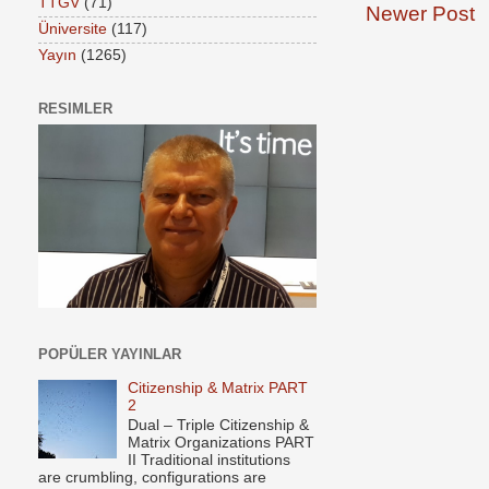
TTGV
(71)
Newer Post
Üniversite
(117)
Yayın
(1265)
RESIMLER
POPÜLER YAYINLAR
Citizenship & Matrix PART
2
Dual – Triple Citizenship &
Matrix Organizations PART
II Traditional institutions
are crumbling, configurations are