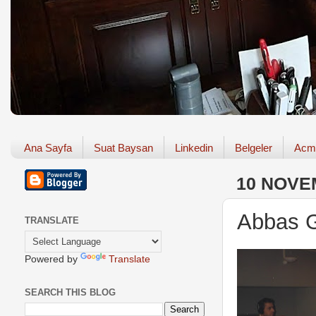
Ana Sayfa
Suat Baysan
Linkedin
Belgeler
Acm
10 NOVE
Abbas Gü
TRANSLATE
Powered by
Translate
SEARCH THIS BLOG