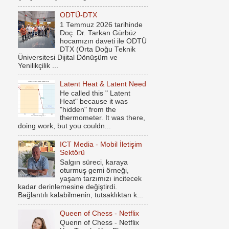
ODTÜ-DTX
1 Temmuz 2026 tarihinde
Doç. Dr. Tarkan Gürbüz
hocamızın daveti ile ODTÜ
DTX (Orta Doğu Teknik
Üniversitesi Dijital Dönüşüm ve
Yenilikçilik ...
Latent Heat & Latent Need
He called this " Latent
Heat" because it was
"hidden" from the
thermometer. It was there,
doing work, but you couldn...
ICT Media - Mobil İletişim
Sektörü
Salgın süreci, karaya
oturmuş gemi örneği,
yaşam tarzımızı incitecek
kadar derinlemesine değiştirdi.
Bağlantılı kalabilmenin, tutsaklıktan k...
Queen of Chess - Netflix
Quenn of Chess - Netflix