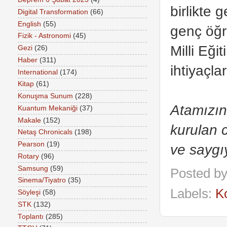
birlikte
Digital Transformation
(66)
English
(55)
genç öğre
Fizik - Astronomi
(45)
Milli Eği
Gezi
(26)
Haber
(311)
ihtiyaçla
International
(174)
Kitap
(61)
Konuşma Sunum
(228)
Atamızın
Kuantum Mekaniği
(37)
Makale
(152)
kurulan 
Netaş Chronicals
(198)
Pearson
(19)
ve saygı
Rotary
(96)
Samsung
(59)
Posted b
Sinema/Tiyatro
(35)
Labels:
K
Söyleşi
(58)
STK
(132)
Toplantı
(285)