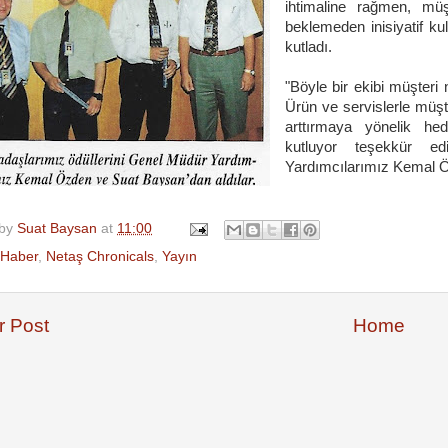
ihtimaline rağmen, mü
beklemeden inisiyatif ku
kutladı.
"Böyle bir ekibi müşteri
Ürün ve servislerle müş
arttırmaya yönelik hed
kutluyor teşekkür ed
Yardımcılarımız Kemal Ö
 by
Suat Baysan
at
11:00
Haber
,
Netaş Chronicals
,
Yayın
 Post
Home