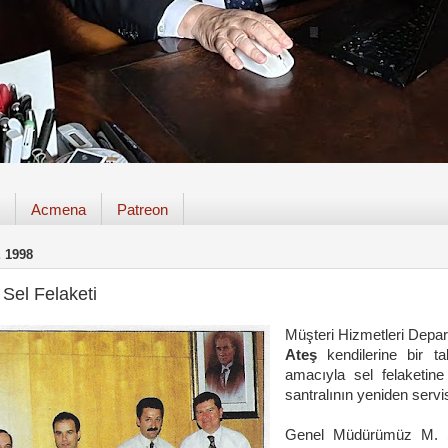
Acmena
Patreon
 1998
 Sel Felaketi
Müşteri Hizmetleri Depa
Ateş
kendilerine bir t
amacıyla sel felaketine
santralının yeniden servi
Genel Müdürümüz M. S