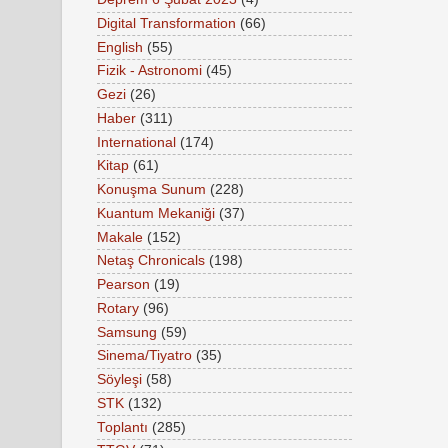
Digital Transformation
(66)
English
(55)
Fizik - Astronomi
(45)
Gezi
(26)
Haber
(311)
International
(174)
Kitap
(61)
Konuşma Sunum
(228)
Kuantum Mekaniği
(37)
Makale
(152)
Netaş Chronicals
(198)
Pearson
(19)
Rotary
(96)
Samsung
(59)
Sinema/Tiyatro
(35)
Söyleşi
(58)
STK
(132)
Toplantı
(285)