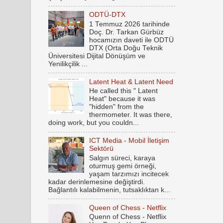
ODTÜ-DTX
1 Temmuz 2026 tarihinde
Doç. Dr. Tarkan Gürbüz
hocamızın daveti ile ODTÜ
DTX (Orta Doğu Teknik
Üniversitesi Dijital Dönüşüm ve
Yenilikçilik ...
Latent Heat & Latent Need
He called this " Latent
Heat" because it was
"hidden" from the
thermometer. It was there,
doing work, but you couldn...
ICT Media - Mobil İletişim
Sektörü
Salgın süreci, karaya
oturmuş gemi örneği,
yaşam tarzımızı incitecek
kadar derinlemesine değiştirdi.
Bağlantılı kalabilmenin, tutsaklıktan k...
Queen of Chess - Netflix
Quenn of Chess - Netflix