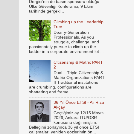
Dergisi’nin de basın sponsoru olduğu
Ülke Güvenliği Konferansı, 9 Ekim
tarihinde gerçekl...
Climbing up the Leaderhip
Tree
Dear y-Generation
Professionals. As you
struggle, challenge, and
passionately pursue to climb up the
ladder in a corporate environment let ...
Citizenship & Matrix PART
2
Dual – Triple Citizenship &
Matrix Organizations PART
II Traditional institutions
are crumbling, configurations are
shattering and frame...
36 Yıl Önce ETSI - Ali Rıza
Akçay
Geçtiğimiz ay 12/15 Mayıs
2026, Ankara ITU/GSR
konusuna değinmiştim.
Belleğimi zorlayınca 36 yıl önce ETSI
çalışmaları yeniden gözlerimin ön...