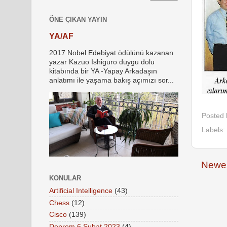
ÖNE ÇIKAN YAYIN
YA/AF
2017 Nobel Edebiyat ödülünü kazanan
yazar Kazuo Ishiguro duygu dolu
kitabında bir YA -Yapay Arkadaşın
anlatımı ile yaşama bakış açımızı sor...
Posted
Labels:
Newer
KONULAR
Artificial Intelligence
(43)
Chess
(12)
Cisco
(139)
Deprem 6 Şubat 2023
(4)