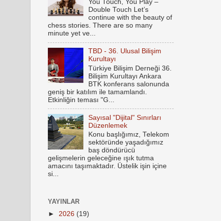
You Touch, You Play –
Double Touch Let’s
continue with the beauty of
chess stories. There are so many
minute yet ve...
TBD - 36. Ulusal Bilişim
Kurultayı
Türkiye Bilişim Derneği 36.
Bilişim Kurultayı Ankara
BTK konferans salonunda
geniş bir katılım ile tamamlandı.
Etkinliğin teması "G...
Sayısal "Dijital" Sınırları
Düzenlemek
Konu başlığımız, Telekom
sektöründe yaşadığımız
baş döndürücü
gelişmelerin geleceğine ışık tutma
amacını taşımaktadır. Üstelik işin içine
si...
YAYINLAR
►
2026
(19)