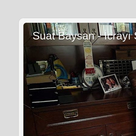
Suat Baysan - İcrayı 