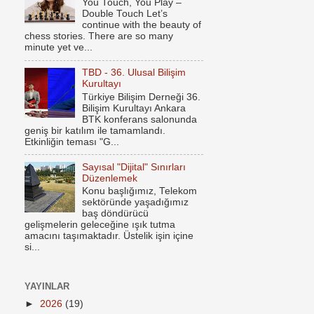
You Touch, You Play –
Double Touch Let’s
continue with the beauty of
chess stories. There are so many
minute yet ve...
TBD - 36. Ulusal Bilişim
Kurultayı
Türkiye Bilişim Derneği 36.
Bilişim Kurultayı Ankara
BTK konferans salonunda
geniş bir katılım ile tamamlandı.
Etkinliğin teması "G...
Sayısal "Dijital" Sınırları
Düzenlemek
Konu başlığımız, Telekom
sektöründe yaşadığımız
baş döndürücü
gelişmelerin geleceğine ışık tutma
amacını taşımaktadır. Üstelik işin içine
si...
YAYINLAR
►
2026
(19)