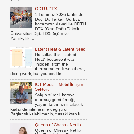
ODTÜ-DTX
1 Temmuz 2026 tarihinde
Doç. Dr. Tarkan Gürbüz
hocamızın daveti ile ODTÜ
DTX (Orta Doğu Teknik
Üniversitesi Dijital Dönüşüm ve
Yenilikçilik ...
Latent Heat & Latent Need
He called this " Latent
Heat" because it was
"hidden" from the
thermometer. It was there,
doing work, but you couldn...
ICT Media - Mobil İletişim
Sektörü
Salgın süreci, karaya
oturmuş gemi örneği,
yaşam tarzımızı incitecek
kadar derinlemesine değiştirdi.
Bağlantılı kalabilmenin, tutsaklıktan k...
Queen of Chess - Netflix
Quenn of Chess - Netflix