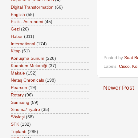
Digital Transformation
(66)
English
(55)
Fizik - Astronomi
(45)
Gezi
(26)
Haber
(311)
International
(174)
Kitap
(61)
Posted by
Suat B
Konuşma Sunum
(228)
Kuantum Mekaniği
(37)
Labels:
Cisco
,
Ko
Makale
(152)
Netaş Chronicals
(198)
Newer Post
Pearson
(19)
Rotary
(96)
Samsung
(59)
Sinema/Tiyatro
(35)
Söyleşi
(58)
STK
(132)
Toplantı
(285)