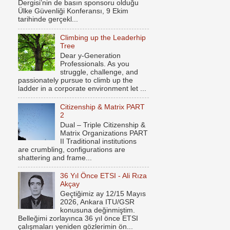
Dergisi’nin de basın sponsoru olduğu
Ülke Güvenliği Konferansı, 9 Ekim
tarihinde gerçekl...
Climbing up the Leaderhip
Tree
Dear y-Generation
Professionals. As you
struggle, challenge, and
passionately pursue to climb up the
ladder in a corporate environment let ...
Citizenship & Matrix PART
2
Dual – Triple Citizenship &
Matrix Organizations PART
II Traditional institutions
are crumbling, configurations are
shattering and frame...
36 Yıl Önce ETSI - Ali Rıza
Akçay
Geçtiğimiz ay 12/15 Mayıs
2026, Ankara ITU/GSR
konusuna değinmiştim.
Belleğimi zorlayınca 36 yıl önce ETSI
çalışmaları yeniden gözlerimin ön...