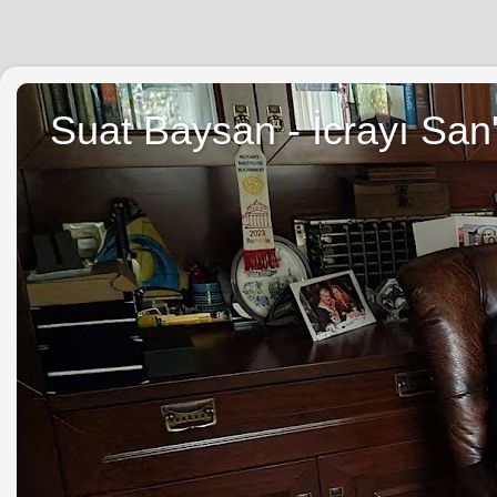
Suat Baysan - İcrayı San'